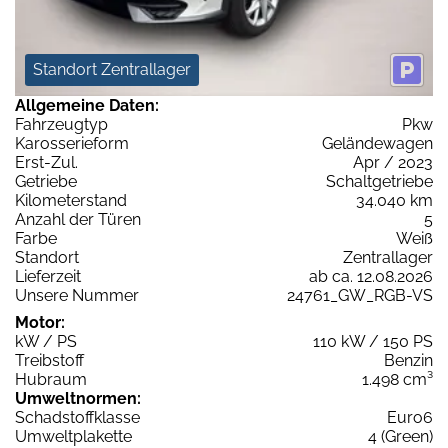
Standort Zentrallager
Allgemeine Daten:
Fahrzeugtyp
Pkw
Karosserieform
Geländewagen
Erst-Zul.
Apr / 2023
Getriebe
Schaltgetriebe
Kilometerstand
34.040 km
Anzahl der Türen
5
Farbe
Weiß
Standort
Zentrallager
Lieferzeit
ab ca. 12.08.2026
Unsere Nummer
24761_GW_RGB-VS
Motor:
kW / PS
110 kW / 150 PS
Treibstoff
Benzin
Hubraum
1.498 cm³
Umweltnormen:
Schadstoffklasse
Euro6
Umweltplakette
4 (Green)