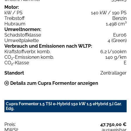
Motor:
kW / PS
140 kW / 190 PS
Treibstoff
Benzin
Hubraum
1.498 cm³
Umweltnormen:
Schadstoffklasse
Euro6
Umweltplakette
4 (Green)
Verbrauch und Emissionen nach WLTP:
Kraftstoffverbr. komb.
6,2 l/100km
CO
-Emissionen komb.
140 g/km
2
CO
-Klasse
E
2
Standort
Zentrallager
Details zum Cupra Formentor anzeigen
Cupra Formentor 1.5 TSI e-Hybrid 150 kW 1.5 eHybrid 5J.Gar.
Edg.
Preis:
47.750,00 €
MWSt:
ausweisbar