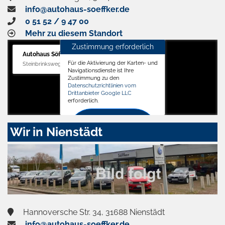
info@autohaus-soeffker.de
0 51 52 / 9 47 00
Mehr zu diesem Standort
Zustimmung erforderlich
Autohaus Söffker GmbH
Für die Aktivierung der Karten- und
Steinbrinksweg 12, 31840 Hessisch Oldendorf
Navigationsdienste ist Ihre
Zustimmung zu den
Datenschutzrichtlinien vom
Drittanbieter Google LLC
erforderlich.
Zustimmen
Wir in Nienstädt
und
aktivieren
Hannoversche Str. 34, 31688 Nienstädt
info@autohaus-soeffker.de