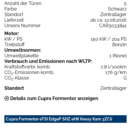
Anzahl der Türen
5
Farbe
Schwarz
Standort
Zentrallager
Lieferzeit
ab ca. 12.08.2026
Unsere Nummer
CAR3033841
Motor:
kW / PS
150 kW / 204 PS
Treibstoff
Benzin
Umweltnormen:
Umweltplakette
1 (None)
Verbrauch und Emissionen nach WLTP:
Kraftstoffverbr. komb.
7,8 l/100km
CO
-Emissionen komb.
176 g/km
2
CO
-Klasse
G
2
Standort
Zentrallager
Details zum Cupra Formentor anzeigen
Cupra Formentor eTSI EdgeP SHZ eHK Kessy Kam 3ZCli