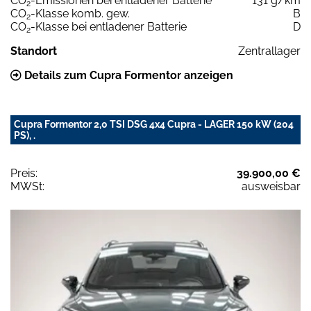
CO
-Emissionen bei entladener Batterie
131 g/km
2
CO
-Klasse komb. gew.
B
2
CO
-Klasse bei entladener Batterie
D
2
Standort
Zentrallager
Details zum Cupra Formentor anzeigen
Cupra Formentor 2,0 TSI DSG 4x4 Cupra - LAGER 150 kW (204
PS), .
Preis:
39.900,00 €
MWSt:
ausweisbar