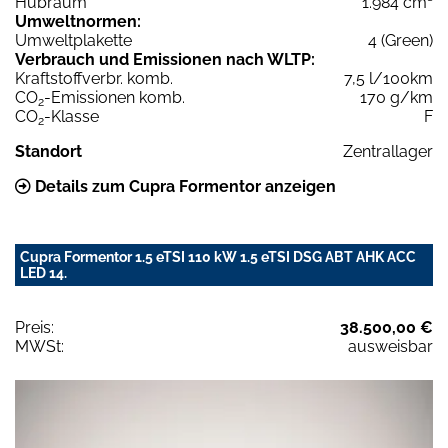
Hubraum
1.984 cm³
Umweltnormen:
Umweltplakette
4 (Green)
Verbrauch und Emissionen nach WLTP:
Kraftstoffverbr. komb.
7,5 l/100km
CO
-Emissionen komb.
170 g/km
2
CO
-Klasse
F
2
Standort
Zentrallager
Details zum Cupra Formentor anzeigen
Cupra Formentor 1.5 eTSI 110 kW 1.5 eTSI DSG ABT AHK ACC
LED 14.
Preis:
38.500,00 €
MWSt:
ausweisbar