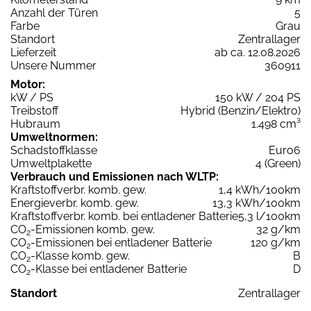
Anzahl der Türen
5
Farbe
Grau
Standort
Zentrallager
Lieferzeit
ab ca. 12.08.2026
Unsere Nummer
360911
Motor:
kW / PS
150 kW / 204 PS
Treibstoff
Hybrid (Benzin/Elektro)
Hubraum
1.498 cm³
Umweltnormen:
Schadstoffklasse
Euro6
Umweltplakette
4 (Green)
Verbrauch und Emissionen nach WLTP:
Kraftstoffverbr. komb. gew.
1,4 kWh/100km
Energieverbr. komb. gew.
13,3 kWh/100km
Kraftstoffverbr. komb. bei entladener Batterie
5,3 l/100km
CO
-Emissionen komb. gew.
32 g/km
2
CO
-Emissionen bei entladener Batterie
120 g/km
2
CO
-Klasse komb. gew.
B
2
CO
-Klasse bei entladener Batterie
D
2
Standort
Zentrallager