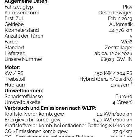
Allgemeine Daten:
Fahrzeugtyp
Pkw
Karosserieform
Geländewagen
Erst-Zul.
Feb / 2023
Getriebe
Automatik
Kilometerstand
44.976 km
Anzahl der Türen
5
Farbe
Weiß
Standort
Zentrallager
Lieferzeit
ab ca. 12.08.2026
Unsere Nummer
88923_GW_IN
Motor:
kW / PS
150 kW / 204 PS
Treibstoff
Hybrid (Benzin/Elektro)
Hubraum
1.395 cm³
Umweltnormen:
Schadstoffklasse
Euro6d
Umweltplakette
4 (Green)
Verbrauch und Emissionen nach WLTP:
Kraftstoffverbr. komb. gew.
1,2 kWh/100km
Energieverbr. komb. gew.
15,0 kWh/100km
Kraftstoffverbr. komb. bei entladener Batterie
5,8 l/100km
CO
-Emissionen komb. gew.
27 g/km
2