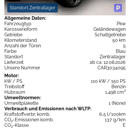
Standort Zentrallager
Allgemeine Daten:
Fahrzeugtyp
Pkw
Karosserieform
Geländewagen
Getriebe
Schaltgetriebe
Kilometerstand
50 km
Anzahl der Türen
5
Farbe
Blau
Standort
Zentrallager
Lieferzeit
ab ca. 12.08.2026
Unsere Nummer
CAR3034095
Motor:
kW / PS
110 kW / 150 PS
Treibstoff
Benzin
Hubraum
1.498 cm³
Umweltnormen:
Umweltplakette
1 (None)
Verbrauch und Emissionen nach WLTP:
Kraftstoffverbr. komb.
6,5 l/100km
CO
-Emissionen komb.
137 g/km
2
CO
-Klasse
E
2