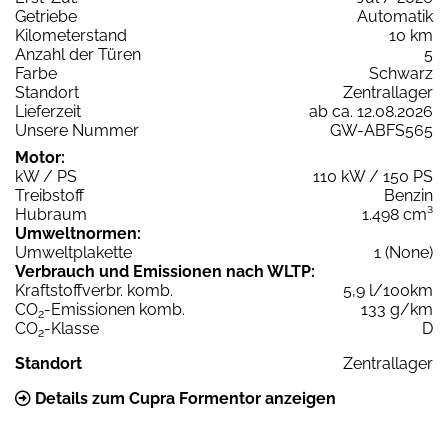
Getriebe
Automatik
Kilometerstand
10 km
Anzahl der Türen
5
Farbe
Schwarz
Standort
Zentrallager
Lieferzeit
ab ca. 12.08.2026
Unsere Nummer
GW-ABFS565
Motor:
kW / PS
110 kW / 150 PS
Treibstoff
Benzin
Hubraum
1.498 cm³
Umweltnormen:
Umweltplakette
1 (None)
Verbrauch und Emissionen nach WLTP:
Kraftstoffverbr. komb.
5,9 l/100km
CO
-Emissionen komb.
133 g/km
2
CO
-Klasse
D
2
Standort
Zentrallager
Details zum Cupra Formentor anzeigen