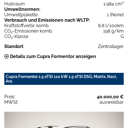
Hubraum
1.984 cm³
Umweltnormen:
Umweltplakette
1 (None)
Verbrauch und Emissionen nach WLTP:
Kraftstoffverbr. komb.
8,8 l/100km
CO
-Emissionen komb.
198 g/km
2
CO
-Klasse
G
2
Standort
Zentrallager
Details zum Cupra Formentor anzeigen
Cupra Formentor 1.5 eTSI 110 kW 1.5 eTSI DSG, Matrix, Navi,
Are.
Preis:
40.000,00 €
MWSt:
ausweisbar