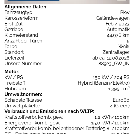
Allgemeine Daten:
Fahrzeugtyp
Pkw
Karosserieform
Geländewagen
Erst-Zul.
Feb / 2023
Getriebe
Automatik
Kilometerstand
44.976 km
Anzahl der Türen
5
Farbe
Weiß
Standort
Zentrallager
Lieferzeit
ab ca. 12.08.2026
Unsere Nummer
88923_GW_IN
Motor:
kW / PS
150 kW / 204 PS
Treibstoff
Hybrid (Benzin/Elektro)
Hubraum
1.395 cm³
Umweltnormen:
Schadstoffklasse
Euro6d
Umweltplakette
4 (Green)
Verbrauch und Emissionen nach WLTP:
Kraftstoffverbr. komb. gew.
1,2 kWh/100km
Energieverbr. komb. gew.
15,0 kWh/100km
Kraftstoffverbr. komb. bei entladener Batterie
5,8 l/100km