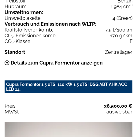
Treibstoff
Benzin
Hubraum
1.984 cm³
Umweltnormen:
Umweltplakette
4 (Green)
Verbrauch und Emissionen nach WLTP:
Kraftstoffverbr. komb.
7,5 l/100km
CO
-Emissionen komb.
170 g/km
2
CO
-Klasse
F
2
Standort
Zentrallager
Details zum Cupra Formentor anzeigen
Cupra Formentor 1.5 eTSI 110 kW 1.5 eTSI DSG ABT AHK ACC
LED 14.
Preis:
38.500,00 €
MWSt:
ausweisbar