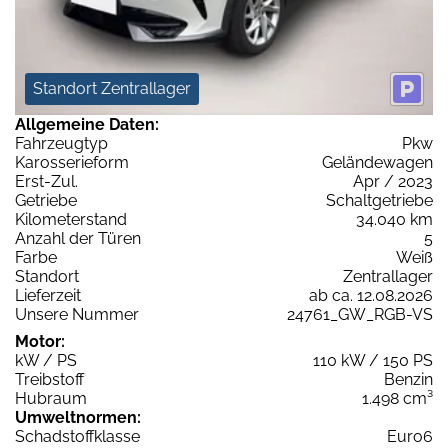
Standort Zentrallager
Allgemeine Daten:
Fahrzeugtyp
Pkw
Karosserieform
Geländewagen
Erst-Zul.
Apr / 2023
Getriebe
Schaltgetriebe
Kilometerstand
34.040 km
Anzahl der Türen
5
Farbe
Weiß
Standort
Zentrallager
Lieferzeit
ab ca. 12.08.2026
Unsere Nummer
24761_GW_RGB-VS
Motor:
kW / PS
110 kW / 150 PS
Treibstoff
Benzin
Hubraum
1.498 cm³
Umweltnormen:
Schadstoffklasse
Euro6