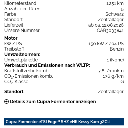
Kilometerstand
1.251 km
Anzahl der Türen
5
Farbe
Schwarz
Standort
Zentrallager
Lieferzeit
ab ca. 12.08.2026
Unsere Nummer
CAR3033841
Motor:
kW / PS
150 kW / 204 PS
Treibstoff
Benzin
Umweltnormen:
Umweltplakette
1 (None)
Verbrauch und Emissionen nach WLTP:
Kraftstoffverbr. komb.
7,8 l/100km
CO
-Emissionen komb.
176 g/km
2
CO
-Klasse
G
2
Standort
Zentrallager
Details zum Cupra Formentor anzeigen
Cupra Formentor eTSI EdgeP SHZ eHK Kessy Kam 3ZCli