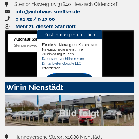
Steinbrinksweg 12, 31840 Hessisch Oldendorf
info@autohaus-soeffker.de
0 51 52 / 9 47 00
Mehr zu diesem Standort
Zustimmung erforderlich
Autohaus Söffker GmbH
Für die Aktivierung der Karten- und
Steinbrinksweg 12, 31840 Hessisch Oldendorf
Navigationsdienste ist Ihre
Zustimmung zu den
Datenschutzrichtlinien vom
Drittanbieter Google LLC
erforderlich.
Zustimmen
Wir in Nienstädt
und
aktivieren
Hannoversche Str. 34, 31688 Nienstädt