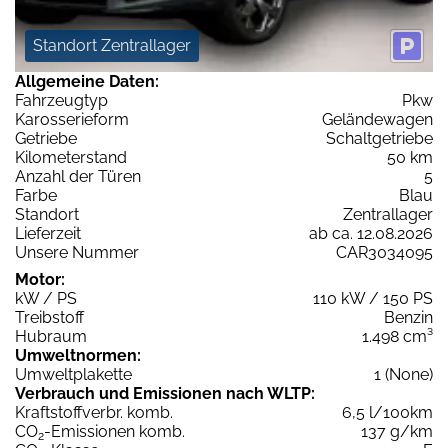
Standort Zentrallager
Allgemeine Daten:
Fahrzeugtyp
Pkw
Karosserieform
Geländewagen
Getriebe
Schaltgetriebe
Kilometerstand
50 km
Anzahl der Türen
5
Farbe
Blau
Standort
Zentrallager
Lieferzeit
ab ca. 12.08.2026
Unsere Nummer
CAR3034095
Motor:
kW / PS
110 kW / 150 PS
Treibstoff
Benzin
Hubraum
1.498 cm³
Umweltnormen:
Umweltplakette
1 (None)
Verbrauch und Emissionen nach WLTP:
Kraftstoffverbr. komb.
6,5 l/100km
CO
-Emissionen komb.
137 g/km
2