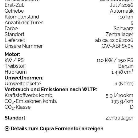
Erst-Zul.
Jul / 2026
Getriebe
Automatik
Kilometerstand
10 km
Anzahl der Türen
5
Farbe
Schwarz
Standort
Zentrallager
Lieferzeit
ab ca. 12.08.2026
Unsere Nummer
GW-ABFS565
Motor:
kW / PS
110 kW / 150 PS
Treibstoff
Benzin
Hubraum
1.498 cm³
Umweltnormen:
Umweltplakette
1 (None)
Verbrauch und Emissionen nach WLTP:
Kraftstoffverbr. komb.
5,9 l/100km
CO
-Emissionen komb.
133 g/km
2
CO
-Klasse
D
2
Standort
Zentrallager
Details zum Cupra Formentor anzeigen