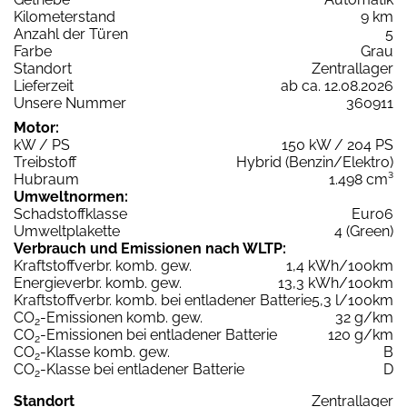
Kilometerstand
9 km
Anzahl der Türen
5
Farbe
Grau
Standort
Zentrallager
Lieferzeit
ab ca. 12.08.2026
Unsere Nummer
360911
Motor:
kW / PS
150 kW / 204 PS
Treibstoff
Hybrid (Benzin/Elektro)
Hubraum
1.498 cm³
Umweltnormen:
Schadstoffklasse
Euro6
Umweltplakette
4 (Green)
Verbrauch und Emissionen nach WLTP:
Kraftstoffverbr. komb. gew.
1,4 kWh/100km
Energieverbr. komb. gew.
13,3 kWh/100km
Kraftstoffverbr. komb. bei entladener Batterie
5,3 l/100km
CO
-Emissionen komb. gew.
32 g/km
2
CO
-Emissionen bei entladener Batterie
120 g/km
2
CO
-Klasse komb. gew.
B
2
CO
-Klasse bei entladener Batterie
D
2
Standort
Zentrallager