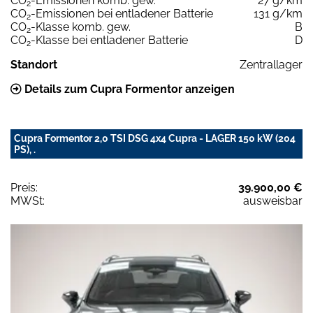
CO
-Emissionen komb. gew.
27 g/km
2
CO
-Emissionen bei entladener Batterie
131 g/km
2
CO
-Klasse komb. gew.
B
2
CO
-Klasse bei entladener Batterie
D
2
Standort
Zentrallager
Details zum Cupra Formentor anzeigen
Cupra Formentor 2,0 TSI DSG 4x4 Cupra - LAGER 150 kW (204
PS), .
Preis:
39.900,00 €
MWSt:
ausweisbar