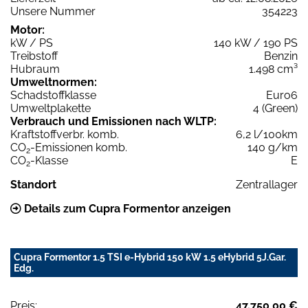
Unsere Nummer
354223
Motor:
kW / PS
140 kW / 190 PS
Treibstoff
Benzin
Hubraum
1.498 cm³
Umweltnormen:
Schadstoffklasse
Euro6
Umweltplakette
4 (Green)
Verbrauch und Emissionen nach WLTP:
Kraftstoffverbr. komb.
6,2 l/100km
CO
-Emissionen komb.
140 g/km
2
CO
-Klasse
E
2
Standort
Zentrallager
Details zum Cupra Formentor anzeigen
Cupra Formentor 1.5 TSI e-Hybrid 150 kW 1.5 eHybrid 5J.Gar.
Edg.
Preis:
47.750,00 €