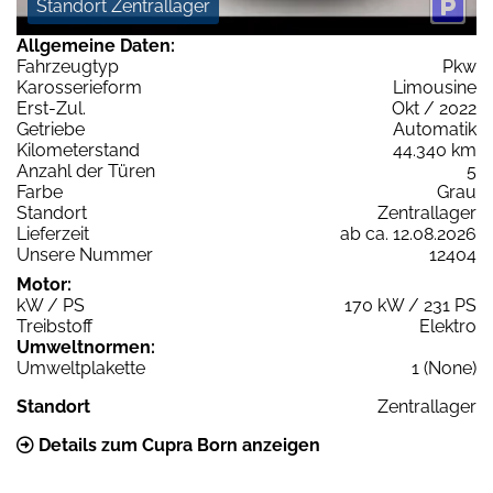
Standort Zentrallager
Allgemeine Daten:
Fahrzeugtyp
Pkw
Karosserieform
Limousine
Erst-Zul.
Okt / 2022
Getriebe
Automatik
Kilometerstand
44.340 km
Anzahl der Türen
5
Farbe
Grau
Standort
Zentrallager
Lieferzeit
ab ca. 12.08.2026
Unsere Nummer
12404
Motor:
kW / PS
170 kW / 231 PS
Treibstoff
Elektro
Umweltnormen:
Umweltplakette
1 (None)
Standort
Zentrallager
Details zum Cupra Born anzeigen