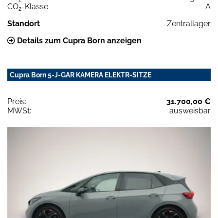
CO
-Klasse
A
2
Standort
Zentrallager
Details zum Cupra Born anzeigen
Cupra Born 5-J-GAR KAMERA ELEKTR-SITZE
Preis:
31.700,00 €
MWSt:
ausweisbar