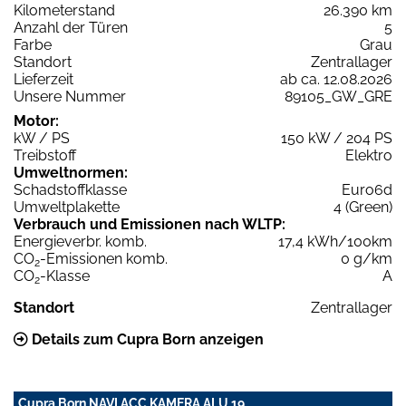
Kilometerstand
26.390 km
Anzahl der Türen
5
Farbe
Grau
Standort
Zentrallager
Lieferzeit
ab ca. 12.08.2026
Unsere Nummer
89105_GW_GRE
Motor:
kW / PS
150 kW / 204 PS
Treibstoff
Elektro
Umweltnormen:
Schadstoffklasse
Euro6d
Umweltplakette
4 (Green)
Verbrauch und Emissionen nach WLTP:
Energieverbr. komb.
17,4 kWh/100km
CO
-Emissionen komb.
0 g/km
2
CO
-Klasse
A
2
Standort
Zentrallager
Details zum Cupra Born anzeigen
Cupra Born NAVI ACC KAMERA ALU 19