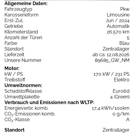
Allgemeine Daten:
Fahrzeugtyp
Pkw
Karosserieform
Limousine
Erst-Zul.
Jun / 2024
Getriebe
Automatik
Kilometerstand
26.570 km
Anzahl der Türen
5
Farbe
Blau
Standort
Zentrallager
Lieferzeit
ab ca. 12.08.2026
Unsere Nummer
89685_GW_NM
Motor:
kW / PS
170 kW / 231 PS
Treibstoff
Elektro
Umweltnormen:
Schadstoffklasse
Euro6d
Umweltplakette
4 (Green)
Verbrauch und Emissionen nach WLTP:
Energieverbr. komb.
17,4 kWh/100km
CO
-Emissionen komb.
0 g/km
2
CO
-Klasse
A
2
Standort
Zentrallager