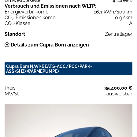
Umweltplakette
4 (Green)
Verbrauch und Emissionen nach WLTP:
Energieverbr. komb.
16,1 kWh/100km
CO
-Emissionen komb.
0 g/km
2
CO
-Klasse
A
2
Standort
Zentrallager
Details zum Cupra Born anzeigen
Cupra Born NAVI+BEATS+ACC/PCC+PARK-
ASS+SHZ+WÄRMEPUMPE+
Preis:
35.400,00 €
MWSt:
ausweisbar