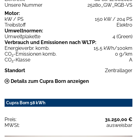
Unsere Nummer
25280_GW_RGB-VS
Motor:
kW / PS
150 kW / 204 PS
Treibstoff
Elektro
Umweltnormen:
Umweltplakette
4 (Green)
Verbrauch und Emissionen nach WLTP:
Energieverbr. komb.
15,5 kWh/100km
CO
-Emissionen komb.
0 g/km
2
CO
-Klasse
A
2
Standort
Zentrallager
Details zum Cupra Born anzeigen
Cupra Born 58 kWh
Preis:
31.250,00 €
MWSt:
ausweisbar