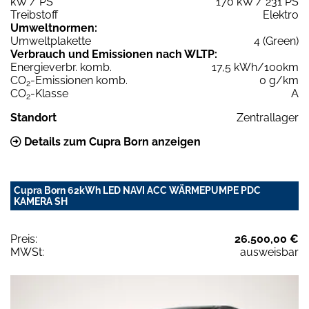
kW / PS
170 kW / 231 PS
Treibstoff
Elektro
Umweltnormen:
Umweltplakette
4 (Green)
Verbrauch und Emissionen nach WLTP:
Energieverbr. komb.
17,5 kWh/100km
CO
-Emissionen komb.
0 g/km
2
CO
-Klasse
A
2
Standort
Zentrallager
Details zum Cupra Born anzeigen
Cupra Born 62kWh LED NAVI ACC WÄRMEPUMPE PDC
KAMERA SH
Preis:
26.500,00 €
MWSt:
ausweisbar