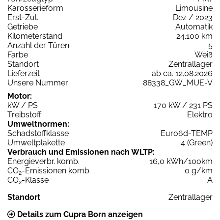
Karosserieform
Limousine
Erst-Zul.
Dez / 2023
Getriebe
Automatik
Kilometerstand
24.100 km
Anzahl der Türen
5
Farbe
Weiß
Standort
Zentrallager
Lieferzeit
ab ca. 12.08.2026
Unsere Nummer
88338_GW_MUE-V
Motor:
kW / PS
170 kW / 231 PS
Treibstoff
Elektro
Umweltnormen:
Schadstoffklasse
Euro6d-TEMP
Umweltplakette
4 (Green)
Verbrauch und Emissionen nach WLTP:
Energieverbr. komb.
16,0 kWh/100km
CO
-Emissionen komb.
0 g/km
2
CO
-Klasse
A
2
Standort
Zentrallager
Details zum Cupra Born anzeigen