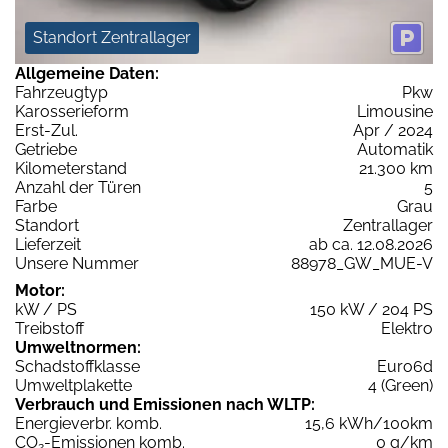
Standort Zentrallager
Allgemeine Daten:
Fahrzeugtyp
Pkw
Karosserieform
Limousine
Erst-Zul.
Apr / 2024
Getriebe
Automatik
Kilometerstand
21.300 km
Anzahl der Türen
5
Farbe
Grau
Standort
Zentrallager
Lieferzeit
ab ca. 12.08.2026
Unsere Nummer
88978_GW_MUE-V
Motor:
kW / PS
150 kW / 204 PS
Treibstoff
Elektro
Umweltnormen:
Schadstoffklasse
Euro6d
Umweltplakette
4 (Green)
Verbrauch und Emissionen nach WLTP:
Energieverbr. komb.
15,6 kWh/100km
CO
-Emissionen komb.
0 g/km
2