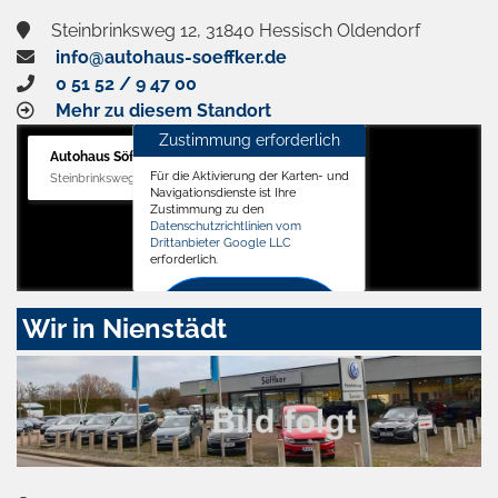
Steinbrinksweg 12, 31840 Hessisch Oldendorf
info@autohaus-soeffker.de
0 51 52 / 9 47 00
Mehr zu diesem Standort
Zustimmung erforderlich
Autohaus Söffker GmbH
Für die Aktivierung der Karten- und
Steinbrinksweg 12, 31840 Hessisch Oldendorf
Navigationsdienste ist Ihre
Zustimmung zu den
Datenschutzrichtlinien vom
Drittanbieter Google LLC
erforderlich.
Zustimmen
Wir in Nienstädt
und
aktivieren