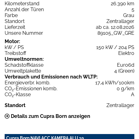
Kilometerstand
26.390 km
Anzahl der Türen
5
Farbe
Grau
Standort
Zentrallager
Lieferzeit
ab ca. 12.08.2026
Unsere Nummer
89105_GW_GRE
Motor:
kW / PS
150 kW / 204 PS
Treibstoff
Elektro
Umweltnormen:
Schadstoffklasse
Euro6d
Umweltplakette
4 (Green)
Verbrauch und Emissionen nach WLTP:
Energieverbr. komb.
17,4 kWh/100km
CO
-Emissionen komb.
0 g/km
2
CO
-Klasse
A
2
Standort
Zentrallager
Details zum Cupra Born anzeigen
Cupra Born NAVI ACC KAMERA ALU 19