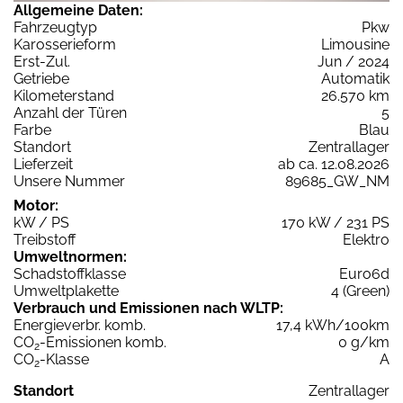
Allgemeine Daten:
Fahrzeugtyp
Pkw
Karosserieform
Limousine
Erst-Zul.
Jun / 2024
Getriebe
Automatik
Kilometerstand
26.570 km
Anzahl der Türen
5
Farbe
Blau
Standort
Zentrallager
Lieferzeit
ab ca. 12.08.2026
Unsere Nummer
89685_GW_NM
Motor:
kW / PS
170 kW / 231 PS
Treibstoff
Elektro
Umweltnormen:
Schadstoffklasse
Euro6d
Umweltplakette
4 (Green)
Verbrauch und Emissionen nach WLTP:
Energieverbr. komb.
17,4 kWh/100km
CO
-Emissionen komb.
0 g/km
2
CO
-Klasse
A
2
Standort
Zentrallager