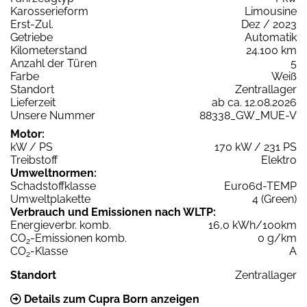
Karosserieform
Limousine
Erst-Zul.
Dez / 2023
Getriebe
Automatik
Kilometerstand
24.100 km
Anzahl der Türen
5
Farbe
Weiß
Standort
Zentrallager
Lieferzeit
ab ca. 12.08.2026
Unsere Nummer
88338_GW_MUE-V
Motor:
kW / PS
170 kW / 231 PS
Treibstoff
Elektro
Umweltnormen:
Schadstoffklasse
Euro6d-TEMP
Umweltplakette
4 (Green)
Verbrauch und Emissionen nach WLTP:
Energieverbr. komb.
16,0 kWh/100km
CO
-Emissionen komb.
0 g/km
2
CO
-Klasse
A
2
Standort
Zentrallager
Details zum Cupra Born anzeigen