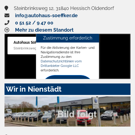
Steinbrinksweg 12, 31840 Hessisch Oldendorf
info@autohaus-soeffker.de
0 51 52 / 9 47 00
Mehr zu diesem Standort
Zustimmung erforderlich
Autohaus Söffker GmbH
Für die Aktivierung der Karten- und
Steinbrinksweg 12, 31840 Hessisch Oldendorf
Navigationsdienste ist Ihre
Zustimmung zu den
Datenschutzrichtlinien vom
Drittanbieter Google LLC
erforderlich.
Zustimmen
Wir in Nienstädt
und
aktivieren