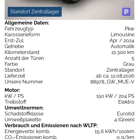
Standort Zentrallager
Allgemeine Daten:
Fahrzeugtyp
Pkw
Karosserieform
Limousine
Erst-Zul.
Apr / 2024
Getriebe
Automatik
Kilometerstand
21.300 km
Anzahl der Türen
5
Farbe
Grau
Standort
Zentrallager
Lieferzeit
ab ca. 12.08.2026
Unsere Nummer
88978_GW_MUE-V
Motor:
kW / PS
150 kW / 204 PS
Treibstoff
Elektro
Umweltnormen:
Schadstoffklasse
Euro6d
Umweltplakette
4 (Green)
Verbrauch und Emissionen nach WLTP:
Energieverbr. komb.
15,6 kWh/100km
CO
-Emissionen komb.
0 g/km
2