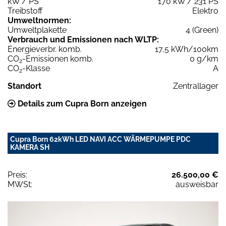
kW / PS
170 kW / 231 PS
Treibstoff
Elektro
Umweltnormen:
Umweltplakette
4 (Green)
Verbrauch und Emissionen nach WLTP:
Energieverbr. komb.
17,5 kWh/100km
CO
-Emissionen komb.
0 g/km
2
CO
-Klasse
A
2
Standort
Zentrallager
Details zum Cupra Born anzeigen
Cupra Born 62kWh LED NAVI ACC WÄRMEPUMPE PDC
KAMERA SH
Preis:
26.500,00 €
MWSt:
ausweisbar