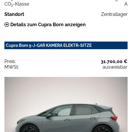
CO
-Klasse
A
2
Standort
Zentrallager
Details zum Cupra Born anzeigen
Cupra Born 5-J-GAR KAMERA ELEKTR-SITZE
Preis:
31.700,00 €
MWSt:
ausweisbar