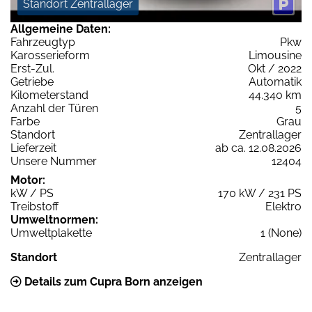
Standort Zentrallager
Allgemeine Daten:
Fahrzeugtyp
Pkw
Karosserieform
Limousine
Erst-Zul.
Okt / 2022
Getriebe
Automatik
Kilometerstand
44.340 km
Anzahl der Türen
5
Farbe
Grau
Standort
Zentrallager
Lieferzeit
ab ca. 12.08.2026
Unsere Nummer
12404
Motor:
kW / PS
170 kW / 231 PS
Treibstoff
Elektro
Umweltnormen:
Umweltplakette
1 (None)
Standort
Zentrallager
Details zum Cupra Born anzeigen