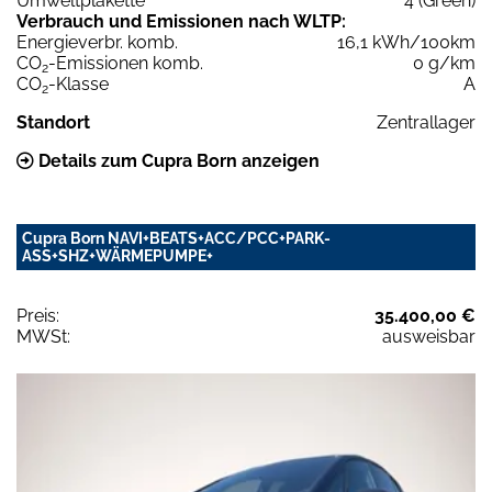
Umweltplakette
4 (Green)
Verbrauch und Emissionen nach WLTP:
Energieverbr. komb.
16,1 kWh/100km
CO
-Emissionen komb.
0 g/km
2
CO
-Klasse
A
2
Standort
Zentrallager
Details zum Cupra Born anzeigen
Cupra Born NAVI+BEATS+ACC/PCC+PARK-
ASS+SHZ+WÄRMEPUMPE+
Preis:
35.400,00 €
MWSt:
ausweisbar