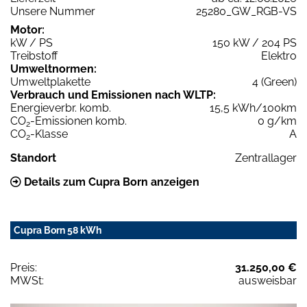
Unsere Nummer
25280_GW_RGB-VS
Motor:
kW / PS
150 kW / 204 PS
Treibstoff
Elektro
Umweltnormen:
Umweltplakette
4 (Green)
Verbrauch und Emissionen nach WLTP:
Energieverbr. komb.
15,5 kWh/100km
CO
-Emissionen komb.
0 g/km
2
CO
-Klasse
A
2
Standort
Zentrallager
Details zum Cupra Born anzeigen
Cupra Born 58 kWh
Preis:
31.250,00 €
MWSt:
ausweisbar