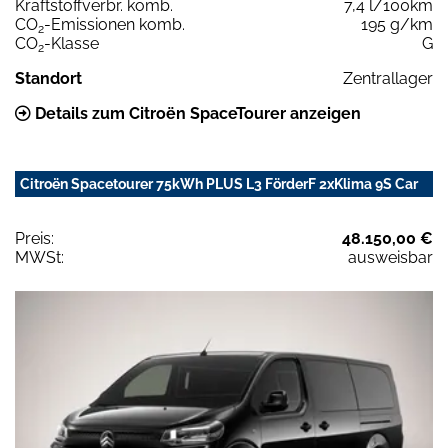
Kraftstoffverbr. komb.
7,4 l/100km
CO
-Emissionen komb.
195 g/km
2
CO
-Klasse
G
2
Standort
Zentrallager
Details zum Citroën SpaceTourer anzeigen
Citroën Spacetourer 75kWh PLUS L3 FörderF 2xKlima 9S Car
Preis:
48.150,00 €
MWSt:
ausweisbar