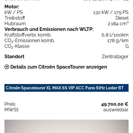
Motor:
kW / PS
132 kW / 179 PS
Treibstoff
Diesel
Hubraum
2.184 cm³
Verbrauch und Emissionen nach WLTP:
Kraftstoffverbr. komb.
6,8 l/100km
CO
-Emissionen komb.
178 g/km
2
CO
-Klasse
G
2
Standort
Zentrallager
Details zum Citroën SpaceTourer anzeigen
Citroën Spacetourer XL MAX 6S VIP ACC Pano StHz Leder BT
Preis:
49.700,00 €
MWSt:
ausweisbar