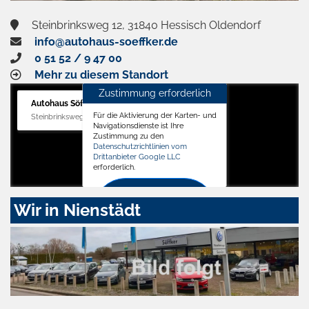
Steinbrinksweg 12, 31840 Hessisch Oldendorf
info@autohaus-soeffker.de
0 51 52 / 9 47 00
Mehr zu diesem Standort
Zustimmung erforderlich
Autohaus Söffker GmbH
Für die Aktivierung der Karten- und
Steinbrinksweg 12, 31840 Hessisch Oldendorf
Navigationsdienste ist Ihre
Zustimmung zu den
Datenschutzrichtlinien vom
Drittanbieter Google LLC
erforderlich.
Zustimmen
Wir in Nienstädt
und
aktivieren