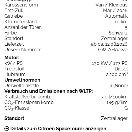
Karosserieform
Van / Kleinbus
Erst-Zul.
Mär / 2026
Getriebe
Automatik
Kilometerstand
10 km
Anzahl der Türen
5
Farbe
Schwarz
Standort
Zentrallager
Lieferzeit
ab ca. 12.08.2026
Unsere Nummer
GW-AHA2222
Motor:
kW / PS
130 kW / 177 PS
Treibstoff
Diesel
Hubraum
2.200 cm³
Umweltnormen:
Umweltplakette
1 (None)
Verbrauch und Emissionen nach WLTP:
Kraftstoffverbr. komb.
7,0 l/100km
CO
-Emissionen komb.
185 g/km
2
CO
-Klasse
G
2
Standort
Zentrallager
Details zum Citroën SpaceTourer anzeigen