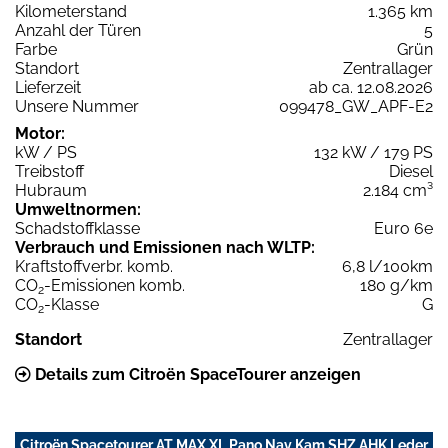
Kilometerstand
1.365 km
Anzahl der Türen
5
Farbe
Grün
Standort
Zentrallager
Lieferzeit
ab ca. 12.08.2026
Unsere Nummer
099478_GW_APF-E2
Motor:
kW / PS
132 kW / 179 PS
Treibstoff
Diesel
Hubraum
2.184 cm³
Umweltnormen:
Schadstoffklasse
Euro 6e
Verbrauch und Emissionen nach WLTP:
Kraftstoffverbr. komb.
6,8 l/100km
CO
-Emissionen komb.
180 g/km
2
CO
-Klasse
G
2
Standort
Zentrallager
Details zum Citroën SpaceTourer anzeigen
Citroën Spacetourer AT MAX XL Pano Nav Kam SHZ AHK Leder