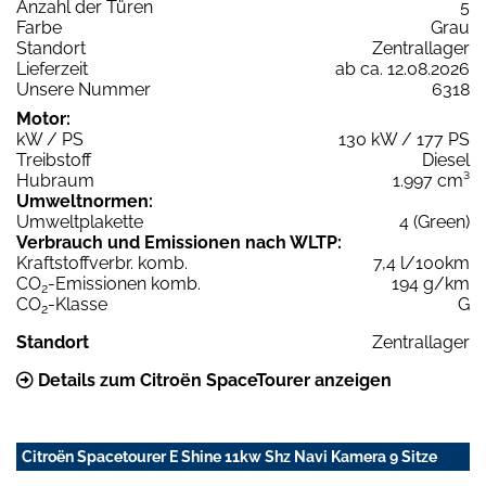
Anzahl der Türen
5
Farbe
Grau
Standort
Zentrallager
Lieferzeit
ab ca. 12.08.2026
Unsere Nummer
6318
Motor:
kW / PS
130 kW / 177 PS
Treibstoff
Diesel
Hubraum
1.997 cm³
Umweltnormen:
Umweltplakette
4 (Green)
Verbrauch und Emissionen nach WLTP:
Kraftstoffverbr. komb.
7,4 l/100km
CO
-Emissionen komb.
194 g/km
2
CO
-Klasse
G
2
Standort
Zentrallager
Details zum Citroën SpaceTourer anzeigen
Citroën Spacetourer E Shine 11kw Shz Navi Kamera 9 Sitze