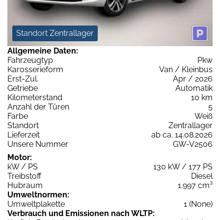
Standort Zentrallager
Allgemeine Daten:
Fahrzeugtyp
Pkw
Karosserieform
Van / Kleinbus
Erst-Zul.
Apr / 2026
Getriebe
Automatik
Kilometerstand
10 km
Anzahl der Türen
5
Farbe
Weiß
Standort
Zentrallager
Lieferzeit
ab ca. 14.08.2026
Unsere Nummer
GW-V2506
Motor:
kW / PS
130 kW / 177 PS
Treibstoff
Diesel
Hubraum
1.997 cm³
Umweltnormen:
Umweltplakette
1 (None)
Verbrauch und Emissionen nach WLTP: