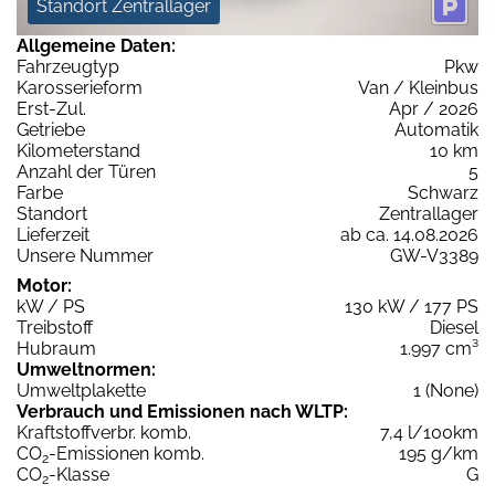
Standort Zentrallager
Allgemeine Daten:
Fahrzeugtyp
Pkw
Karosserieform
Van / Kleinbus
Erst-Zul.
Apr / 2026
Getriebe
Automatik
Kilometerstand
10 km
Anzahl der Türen
5
Farbe
Schwarz
Standort
Zentrallager
Lieferzeit
ab ca. 14.08.2026
Unsere Nummer
GW-V3389
Motor:
kW / PS
130 kW / 177 PS
Treibstoff
Diesel
Hubraum
1.997 cm³
Umweltnormen:
Umweltplakette
1 (None)
Verbrauch und Emissionen nach WLTP:
Kraftstoffverbr. komb.
7,4 l/100km
CO
-Emissionen komb.
195 g/km
2
CO
-Klasse
G
2