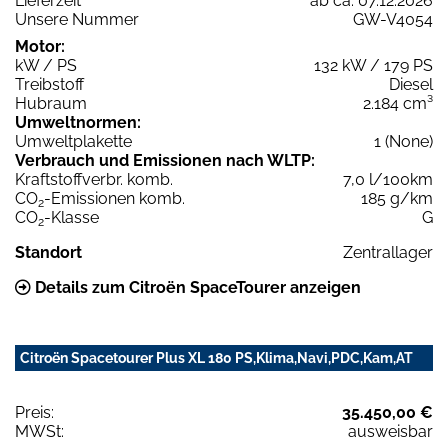
Lieferzeit
ab ca. 07.12.2026
Unsere Nummer
GW-V4054
Motor:
kW / PS
132 kW / 179 PS
Treibstoff
Diesel
Hubraum
2.184 cm³
Umweltnormen:
Umweltplakette
1 (None)
Verbrauch und Emissionen nach WLTP:
Kraftstoffverbr. komb.
7,0 l/100km
CO
-Emissionen komb.
185 g/km
2
CO
-Klasse
G
2
Standort
Zentrallager
Details zum Citroën SpaceTourer anzeigen
Citroën Spacetourer Plus XL 180 PS,Klima,Navi,PDC,Kam,AT
Preis:
35.450,00 €
MWSt:
ausweisbar