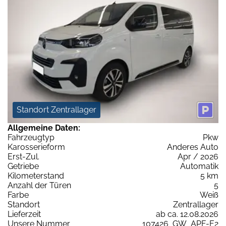
Standort Zentrallager
Allgemeine Daten:
Fahrzeugtyp
Pkw
Karosserieform
Anderes Auto
Erst-Zul.
Apr / 2026
Getriebe
Automatik
Kilometerstand
5 km
Anzahl der Türen
5
Farbe
Weiß
Standort
Zentrallager
Lieferzeit
ab ca. 12.08.2026
Unsere Nummer
107426_GW_APF-E2