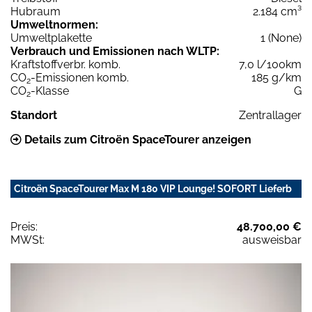
Hubraum
2.184 cm³
Umweltnormen:
Umweltplakette
1 (None)
Verbrauch und Emissionen nach WLTP:
Kraftstoffverbr. komb.
7,0 l/100km
CO
-Emissionen komb.
185 g/km
2
CO
-Klasse
G
2
Standort
Zentrallager
Details zum Citroën SpaceTourer anzeigen
Citroën SpaceTourer Max M 180 VIP Lounge! SOFORT Lieferb
Preis:
48.700,00 €
MWSt:
ausweisbar