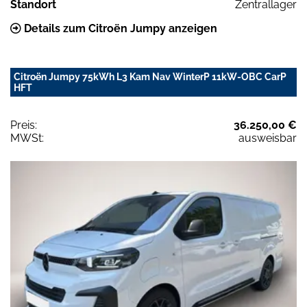
Standort
Zentrallager
Details zum Citroën Jumpy anzeigen
Citroën Jumpy 75kWh L3 Kam Nav WinterP 11kW-OBC CarP
HFT
Preis:
36.250,00 €
MWSt:
ausweisbar