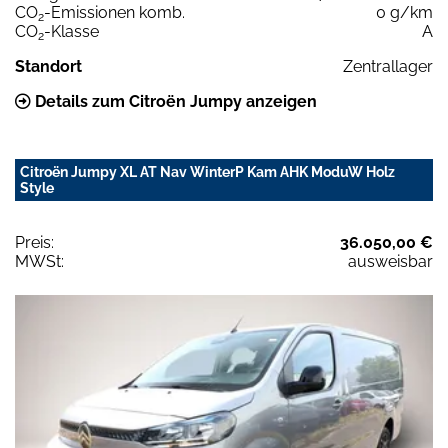
CO
-Emissionen komb.
0 g/km
2
CO
-Klasse
A
2
Standort
Zentrallager
Details zum Citroën Jumpy anzeigen
Citroën Jumpy XL AT Nav WinterP Kam AHK ModuW Holz
Style
Preis:
36.050,00 €
MWSt:
ausweisbar