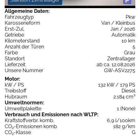
Allgemeine Daten:
Fahrzeugtyp
Pkw
Karosserieform
Van / Kleinbus
Erst-Zul.
Jan / 2026
Getriebe
Automatik
Kilometerstand
10 km
Anzahl der Türen
5
Farbe
Grau
Standort
Zentrallager
Lieferzeit
ab ca. 12.08.2026
Unsere Nummer
GW-ASV2275
Motor:
kW / PS
132 kW / 179 PS
Treibstoff
Diesel
Hubraum
2.184 cm³
Umweltnormen:
Umweltplakette
1 (None)
Verbrauch und Emissionen nach WLTP:
Kraftstoffverbr. komb.
6,9 l/100km
CO
-Emissionen komb.
182 g/km
2
CO
-Klasse
G
2