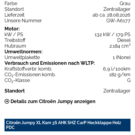
Farbe
Grau
Standort
Zentrallager
Lieferzeit
ab ca. 28.08.2026
Unsere Nummer
GW-A6177
Motor:
kW / PS
132 kW / 179 PS
Treibstoff
Diesel
Hubraum
2.184 cm³
Umweltnormen:
Umweltplakette
1 (None)
Verbrauch und Emissionen nach WLTP:
Kraftstoffverbr. komb.
6,9 l/100km
CO
-Emissionen komb.
182 g/km
2
CO
-Klasse
G
2
Standort
Zentrallager
Details zum Citroën Jumpy anzeigen
Citroën Jumpy XL Kam 3S AHK SHZ CarP Heckklappe Holz
PDC