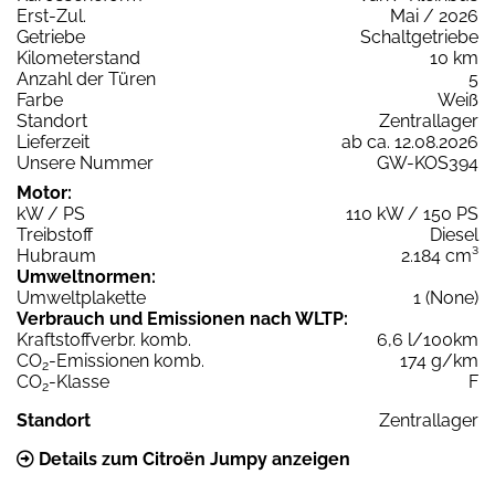
Erst-Zul.
Mai / 2026
Getriebe
Schaltgetriebe
Kilometerstand
10 km
Anzahl der Türen
5
Farbe
Weiß
Standort
Zentrallager
Lieferzeit
ab ca. 12.08.2026
Unsere Nummer
GW-KOS394
Motor:
kW / PS
110 kW / 150 PS
Treibstoff
Diesel
Hubraum
2.184 cm³
Umweltnormen:
Umweltplakette
1 (None)
Verbrauch und Emissionen nach WLTP:
Kraftstoffverbr. komb.
6,6 l/100km
CO
-Emissionen komb.
174 g/km
2
CO
-Klasse
F
2
Standort
Zentrallager
Details zum Citroën Jumpy anzeigen