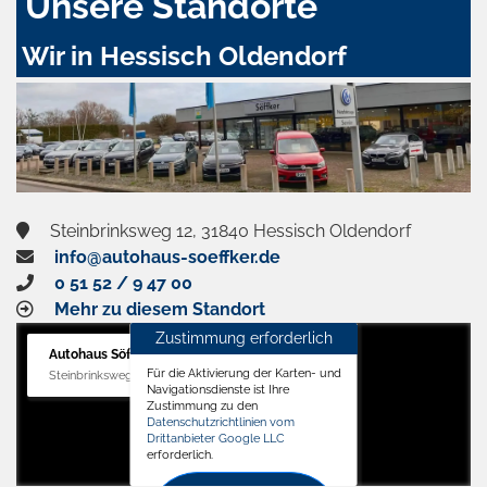
Unsere Standorte
Wir in Hessisch Oldendorf
Steinbrinksweg 12, 31840 Hessisch Oldendorf
info@autohaus-soeffker.de
0 51 52 / 9 47 00
Mehr zu diesem Standort
Zustimmung erforderlich
Autohaus Söffker GmbH
Für die Aktivierung der Karten- und
Steinbrinksweg 12, 31840 Hessisch Oldendorf
Navigationsdienste ist Ihre
Zustimmung zu den
Datenschutzrichtlinien vom
Drittanbieter Google LLC
erforderlich.