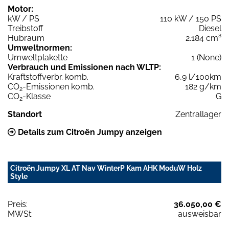
Motor:
kW / PS
110 kW / 150 PS
Treibstoff
Diesel
Hubraum
2.184 cm³
Umweltnormen:
Umweltplakette
1 (None)
Verbrauch und Emissionen nach WLTP:
Kraftstoffverbr. komb.
6,9 l/100km
CO
-Emissionen komb.
182 g/km
2
CO
-Klasse
G
2
Standort
Zentrallager
Details zum Citroën Jumpy anzeigen
Citroën Jumpy XL AT Nav WinterP Kam AHK ModuW Holz
Style
Preis:
36.050,00 €
MWSt:
ausweisbar