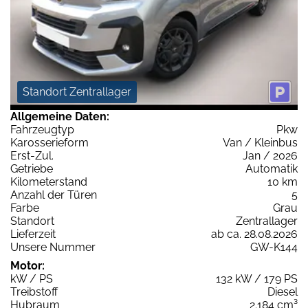
Standort Zentrallager
Allgemeine Daten:
Fahrzeugtyp
Pkw
Karosserieform
Van / Kleinbus
Erst-Zul.
Jan / 2026
Getriebe
Automatik
Kilometerstand
10 km
Anzahl der Türen
5
Farbe
Grau
Standort
Zentrallager
Lieferzeit
ab ca. 28.08.2026
Unsere Nummer
GW-K144
Motor:
kW / PS
132 kW / 179 PS
Treibstoff
Diesel
Hubraum
2.184 cm³