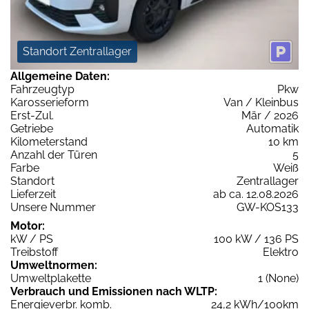
Standort Zentrallager
Allgemeine Daten:
Fahrzeugtyp
Pkw
Karosserieform
Van / Kleinbus
Erst-Zul.
Mär / 2026
Getriebe
Automatik
Kilometerstand
10 km
Anzahl der Türen
5
Farbe
Weiß
Standort
Zentrallager
Lieferzeit
ab ca. 12.08.2026
Unsere Nummer
GW-KOS133
Motor:
kW / PS
100 kW / 136 PS
Treibstoff
Elektro
Umweltnormen:
Umweltplakette
1 (None)
Verbrauch und Emissionen nach WLTP:
Energieverbr. komb.
24,2 kWh/100km