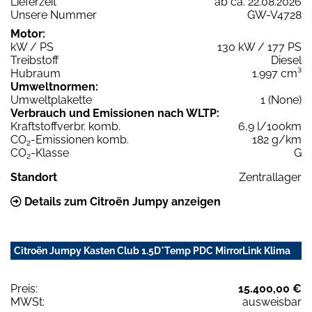
Lieferzeit
ab ca. 22.08.2026
Unsere Nummer
GW-V4728
Motor:
kW / PS
130 kW / 177 PS
Treibstoff
Diesel
Hubraum
1.997 cm³
Umweltnormen:
Umweltplakette
1 (None)
Verbrauch und Emissionen nach WLTP:
Kraftstoffverbr. komb.
6,9 l/100km
CO
-Emissionen komb.
182 g/km
2
CO
-Klasse
G
2
Standort
Zentrallager
Details zum Citroën Jumpy anzeigen
Citroën Jumpy Kasten Club 1.5D*Temp PDC MirrorLink Klima
Preis:
15.400,00 €
MWSt:
ausweisbar