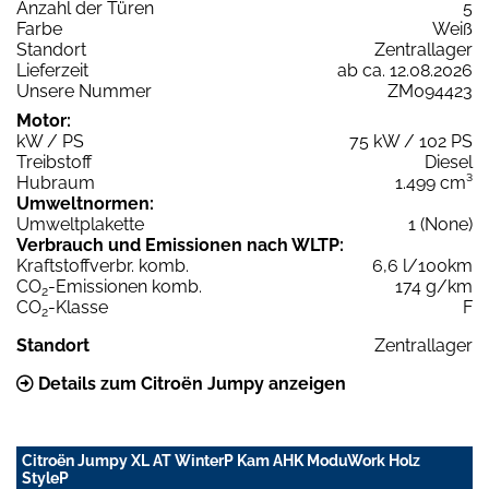
Anzahl der Türen
5
Farbe
Weiß
Standort
Zentrallager
Lieferzeit
ab ca. 12.08.2026
Unsere Nummer
ZM094423
Motor:
kW / PS
75 kW / 102 PS
Treibstoff
Diesel
Hubraum
1.499 cm³
Umweltnormen:
Umweltplakette
1 (None)
Verbrauch und Emissionen nach WLTP:
Kraftstoffverbr. komb.
6,6 l/100km
CO
-Emissionen komb.
174 g/km
2
CO
-Klasse
F
2
Standort
Zentrallager
Details zum Citroën Jumpy anzeigen
Citroën Jumpy XL AT WinterP Kam AHK ModuWork Holz
StyleP