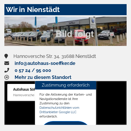
Zustimmen
Wir in Nienstädt
und
aktivieren
Hannoversche Str. 34, 31688 Nienstädt
info@autohaus-soeffker.de
0 57 24 / 95 000
Mehr zu diesem Standort
Zustimmung erforderlich
Autohaus Söffker GmbH
Für die Aktivierung der Karten- und
Hannoversche Str. 34, 31688 Nienstädt
Navigationsdienste ist Ihre
Zustimmung zu den
Datenschutzrichtlinien vom
Drittanbieter Google LLC
erforderlich.
Zustimmen