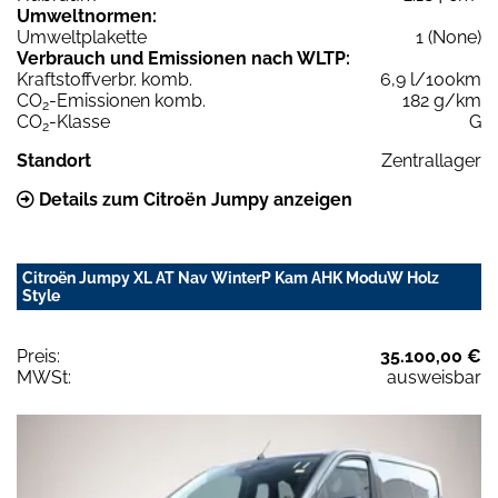
Umweltnormen:
Umweltplakette
1 (None)
Verbrauch und Emissionen nach WLTP:
Kraftstoffverbr. komb.
6,9 l/100km
CO
-Emissionen komb.
182 g/km
2
CO
-Klasse
G
2
Standort
Zentrallager
Details zum Citroën Jumpy anzeigen
Citroën Jumpy XL AT Nav WinterP Kam AHK ModuW Holz
Style
Preis:
35.100,00 €
MWSt:
ausweisbar