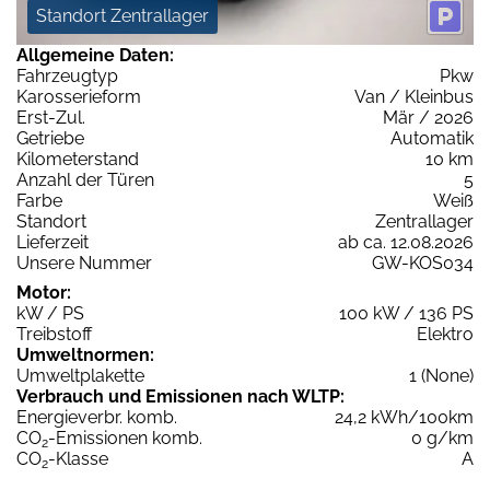
Standort Zentrallager
Allgemeine Daten:
Fahrzeugtyp
Pkw
Karosserieform
Van / Kleinbus
Erst-Zul.
Mär / 2026
Getriebe
Automatik
Kilometerstand
10 km
Anzahl der Türen
5
Farbe
Weiß
Standort
Zentrallager
Lieferzeit
ab ca. 12.08.2026
Unsere Nummer
GW-KOS034
Motor:
kW / PS
100 kW / 136 PS
Treibstoff
Elektro
Umweltnormen:
Umweltplakette
1 (None)
Verbrauch und Emissionen nach WLTP:
Energieverbr. komb.
24,2 kWh/100km
CO
-Emissionen komb.
0 g/km
2
CO
-Klasse
A
2