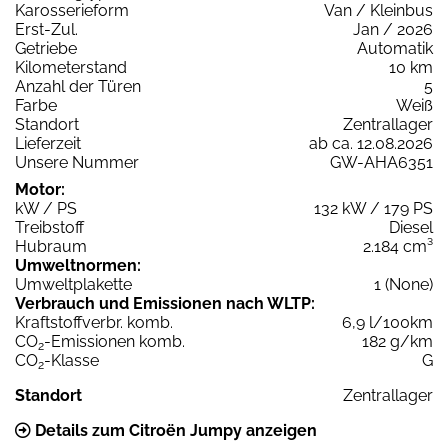
Karosserieform
Van / Kleinbus
Erst-Zul.
Jan / 2026
Getriebe
Automatik
Kilometerstand
10 km
Anzahl der Türen
5
Farbe
Weiß
Standort
Zentrallager
Lieferzeit
ab ca. 12.08.2026
Unsere Nummer
GW-AHA6351
Motor:
kW / PS
132 kW / 179 PS
Treibstoff
Diesel
Hubraum
2.184 cm³
Umweltnormen:
Umweltplakette
1 (None)
Verbrauch und Emissionen nach WLTP:
Kraftstoffverbr. komb.
6,9 l/100km
CO
-Emissionen komb.
182 g/km
2
CO
-Klasse
G
2
Standort
Zentrallager
Details zum Citroën Jumpy anzeigen