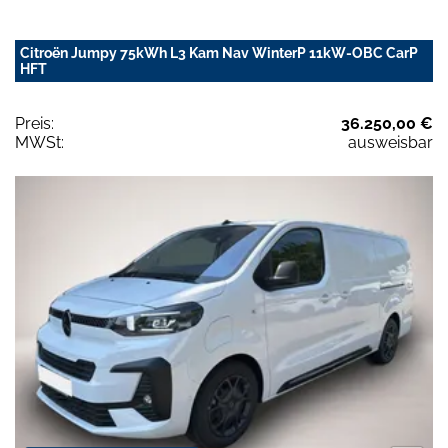
Citroën Jumpy 75kWh L3 Kam Nav WinterP 11kW-OBC CarP
HFT
Preis:
36.250,00 €
MWSt:
ausweisbar