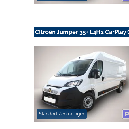
Citroën Jumper 35+ L4H2 CarPlay
Standort Zentrallager