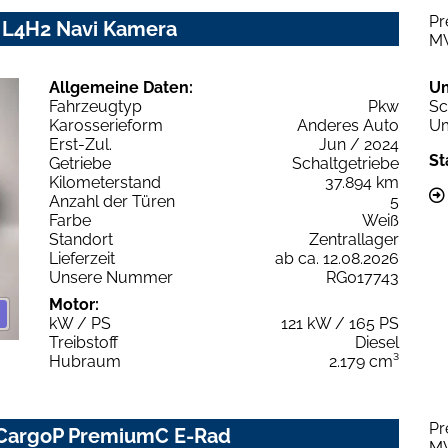
Pr
 L4H2 Navi Kamera
M
Allgemeine Daten:
U
Fahrzeugtyp
Pkw
Sc
Karosserieform
Anderes Auto
Um
Erst-Zul.
Jun / 2024
St
Getriebe
Schaltgetriebe
Kilometerstand
37.894 km
Anzahl der Türen
5
Farbe
Weiß
Standort
Zentrallager
Lieferzeit
ab ca. 12.08.2026
Unsere Nummer
RG017743
Motor:
kW / PS
121 kW / 165 PS
Treibstoff
Diesel
Hubraum
2.179 cm³
Pr
 CargoP PremiumC E-Rad
M