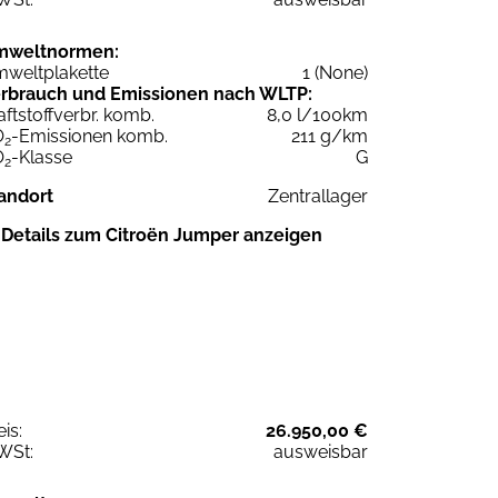
mweltnormen:
weltplakette
1 (None)
rbrauch und Emissionen nach WLTP:
aftstoffverbr. komb.
8,0 l/100km
O
-Emissionen komb.
211 g/km
2
O
-Klasse
G
2
andort
Zentrallager
Details zum Citroën Jumper anzeigen
eis:
26.950,00 €
WSt:
ausweisbar