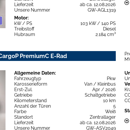
Lieferzeit
ab ca. 12.08.2026
Unsere Nummer
GW-AGL1319
Motor:
kW / PS
103 kW / 140 PS
Treibstoff
Diesel
Hubraum
2.184 cm³
Pr
 CargoP PremiumC E-Rad
M
Allgemeine Daten:
U
Fahrzeugtyp
Pkw
Um
Karosserieform
Van / Kleinbus
Ve
Erst-Zul.
Apr / 2026
Kr
Getriebe
Schaltgetriebe
C
Kilometerstand
10 km
C
Anzahl der Türen
5
St
Farbe
Weiß
Standort
Zentrallager
Lieferzeit
ab ca. 12.08.2026
Unsere Nummer
GW-ASV2049