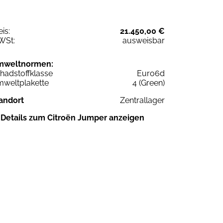
eis:
21.450,00 €
WSt:
ausweisbar
mweltnormen:
hadstoffklasse
Euro6d
weltplakette
4 (Green)
andort
Zentrallager
Details zum Citroën Jumper anzeigen