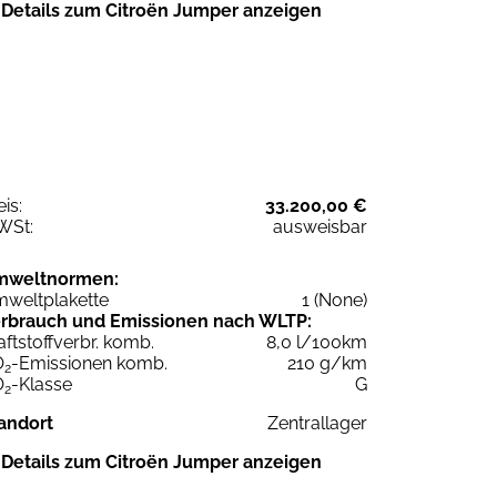
Details zum Citroën Jumper anzeigen
eis:
33.200,00 €
WSt:
ausweisbar
mweltnormen:
weltplakette
1 (None)
rbrauch und Emissionen nach WLTP:
aftstoffverbr. komb.
8,0 l/100km
O
-Emissionen komb.
210 g/km
2
O
-Klasse
G
2
andort
Zentrallager
Details zum Citroën Jumper anzeigen