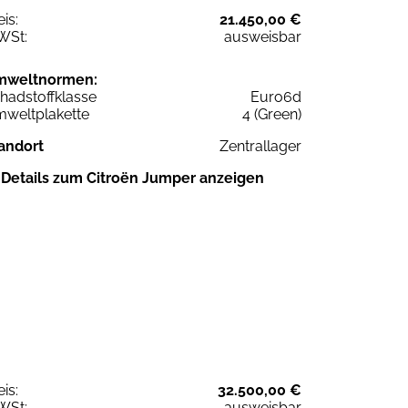
eis:
21.450,00 €
WSt:
ausweisbar
mweltnormen:
hadstoffklasse
Euro6d
weltplakette
4 (Green)
andort
Zentrallager
Details zum Citroën Jumper anzeigen
eis:
32.500,00 €
WSt:
ausweisbar