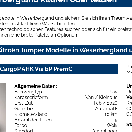
gebote in Weserbergland und sichern Sie sich Ihren Traumwa
len lässt fast keine Wünsche offen.
en technologischen Features suchen oder sich für ein preiswe
hnen eine breite Palette an Optionen.
itroën Jumper Modelle in Weserbergland u
Pr
 CargoP AHK VisibP PremC
M
Allgemeine Daten:
U
Fahrzeugtyp
Pkw
Um
Karosserieform
Van / Kleinbus
Ve
Erst-Zul.
Feb / 2026
Kr
Getriebe
Automatik
C
Kilometerstand
10 km
C
Anzahl der Türen
5
St
Farbe
Weiß
Standort
Zentrallager