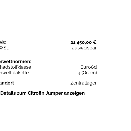
eis:
21.450,00 €
WSt:
ausweisbar
mweltnormen:
hadstoffklasse
Euro6d
weltplakette
4 (Green)
andort
Zentrallager
Details zum Citroën Jumper anzeigen