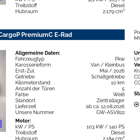
Treibstoff
Diesel
Hubraum
2.179 cm³
Pr
 CargoP PremiumC E-Rad
M
Allgemeine Daten:
U
Fahrzeugtyp
Pkw
Um
Karosserieform
Van / Kleinbus
Ve
Erst-Zul.
Mai / 2026
Kr
Getriebe
Schaltgetriebe
C
Kilometerstand
10 km
C
Anzahl der Türen
5
St
Farbe
Weiß
Standort
Zentrallager
Lieferzeit
ab ca. 12.08.2026
Unsere Nummer
GW-ASV822
Motor:
kW / PS
103 kW / 140 PS
Treibstoff
Diesel
Hubraum
2.184 cm³