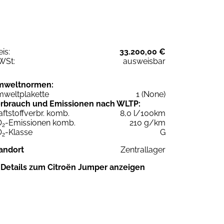
eis:
33.200,00 €
WSt:
ausweisbar
mweltnormen:
weltplakette
1 (None)
rbrauch und Emissionen nach WLTP:
aftstoffverbr. komb.
8,0 l/100km
O
-Emissionen komb.
210 g/km
2
O
-Klasse
G
2
andort
Zentrallager
Details zum Citroën Jumper anzeigen