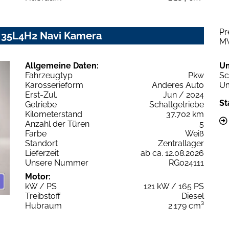
Pr
 35L4H2 Navi Kamera
M
Allgemeine Daten:
U
Fahrzeugtyp
Pkw
Sc
Karosserieform
Anderes Auto
Um
Erst-Zul.
Jun / 2024
St
Getriebe
Schaltgetriebe
Kilometerstand
37.702 km
Anzahl der Türen
5
Farbe
Weiß
Standort
Zentrallager
Lieferzeit
ab ca. 12.08.2026
Unsere Nummer
RG024111
Motor:
kW / PS
121 kW / 165 PS
Treibstoff
Diesel
Hubraum
2.179 cm³