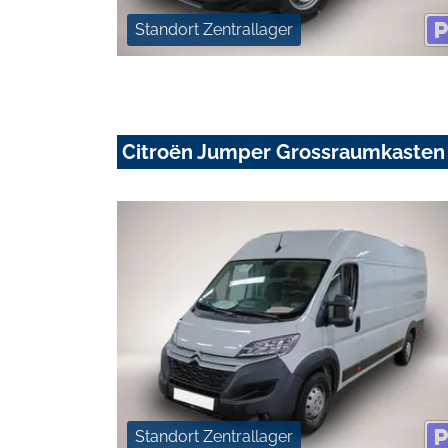
Standort Zentrallager
Citroën Jumper Grossraumkasten
Standort Zentrallager