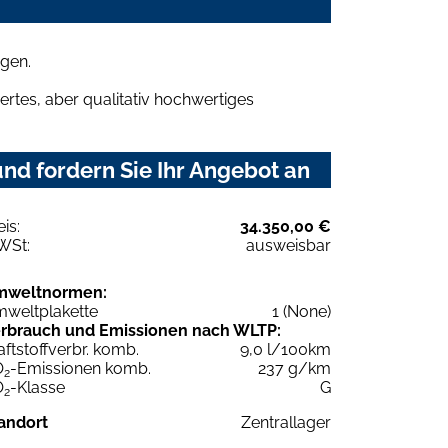
gen.
rtes, aber qualitativ hochwertiges
nd fordern Sie Ihr Angebot an
eis:
34.350,00 €
WSt:
ausweisbar
mweltnormen:
weltplakette
1 (None)
rbrauch und Emissionen nach WLTP:
aftstoffverbr. komb.
9,0 l/100km
O
-Emissionen komb.
237 g/km
2
O
-Klasse
G
2
andort
Zentrallager