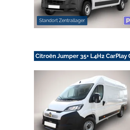
Standort Zentrallager
Citroën Jumper 35+ L4H2 CarPlay