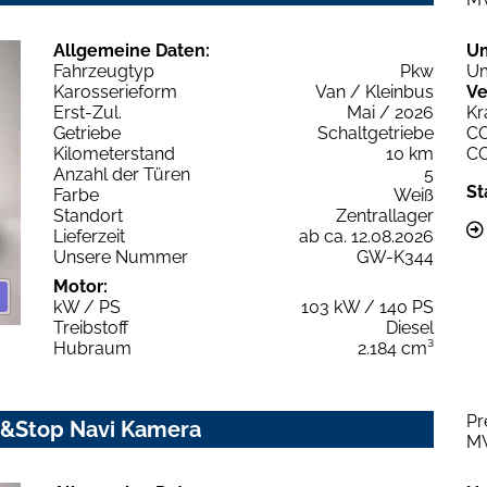
Allgemeine Daten:
U
Fahrzeugtyp
Pkw
Um
Karosserieform
Van / Kleinbus
Ve
Erst-Zul.
Mai / 2026
Kr
Getriebe
Schaltgetriebe
C
Kilometerstand
10 km
C
Anzahl der Türen
5
St
Farbe
Weiß
Standort
Zentrallager
Lieferzeit
ab ca. 12.08.2026
Unsere Nummer
GW-K344
Motor:
kW / PS
103 kW / 140 PS
Treibstoff
Diesel
Hubraum
2.184 cm³
Pr
t&Stop Navi Kamera
M