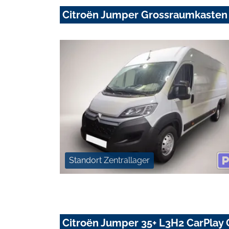
Citroën Jumper Grossraumkasten
Standort Zentrallager
Citroën Jumper 35+ L3H2 CarPlay