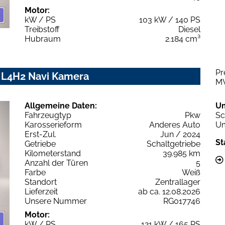
Motor:
kW / PS
103 kW / 140 PS
Treibstoff
Diesel
Hubraum
2.184 cm³
Pr
 L4H2 Navi Kamera
M
Allgemeine Daten:
U
Fahrzeugtyp
Pkw
Sc
Karosserieform
Anderes Auto
Um
Erst-Zul.
Jun / 2024
St
Getriebe
Schaltgetriebe
Kilometerstand
39.985 km
Anzahl der Türen
5
Farbe
Weiß
Standort
Zentrallager
Lieferzeit
ab ca. 12.08.2026
Unsere Nummer
RG017746
Motor:
kW / PS
121 kW / 165 PS