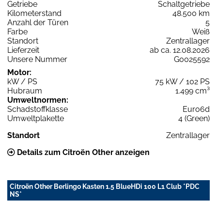
Getriebe
Schaltgetriebe
Kilometerstand
48.500 km
Anzahl der Türen
5
Farbe
Weiß
Standort
Zentrallager
Lieferzeit
ab ca. 12.08.2026
Unsere Nummer
G0025592
Motor:
kW / PS
75 kW / 102 PS
Hubraum
1.499 cm³
Umweltnormen:
Schadstoffklasse
Euro6d
Umweltplakette
4 (Green)
Standort
Zentrallager
Details zum Citroën Other anzeigen
Citroën Other Berlingo Kasten 1.5 BlueHDi 100 L1 Club *PDC
NS*