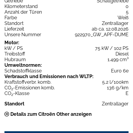
Getriebe
Schaltgetriebe
Kilometerstand
0
Anzahl der Türen
5
Farbe
Weiß
Standort
Zentrallager
Lieferzeit
ab ca. 12.08.2026
Unsere Nummer
922970_GW_APF-DUME
Motor:
kW / PS
75 kW / 102 PS
Treibstoff
Diesel
Hubraum
1.499 cm³
Umweltnormen:
Schadstoffklasse
Euro 6e
Verbrauch und Emissionen nach WLTP:
Kraftstoffverbr. komb.
5,2 l/100km
CO
-Emissionen komb.
136 g/km
2
CO
-Klasse
E
2
Standort
Zentrallager
Details zum Citroën Other anzeigen