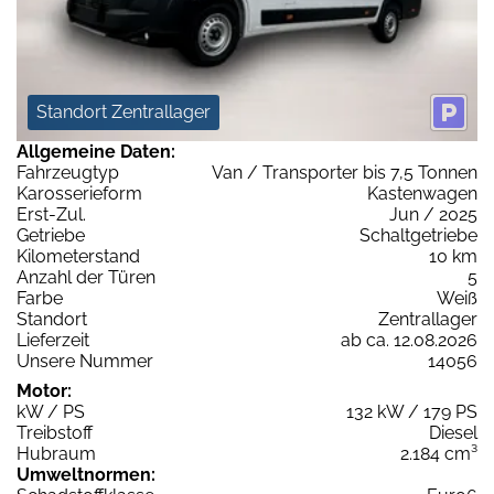
Standort Zentrallager
Allgemeine Daten:
Fahrzeugtyp
Van / Transporter bis 7,5 Tonnen
Karosserieform
Kastenwagen
Erst-Zul.
Jun / 2025
Getriebe
Schaltgetriebe
Kilometerstand
10 km
Anzahl der Türen
5
Farbe
Weiß
Standort
Zentrallager
Lieferzeit
ab ca. 12.08.2026
Unsere Nummer
14056
Motor:
kW / PS
132 kW / 179 PS
Treibstoff
Diesel
Hubraum
2.184 cm³
Umweltnormen: