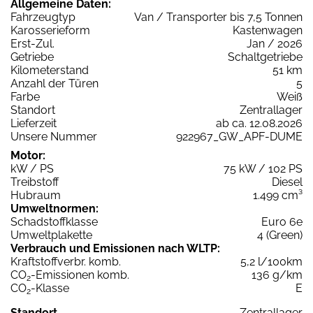
Allgemeine Daten:
Fahrzeugtyp
Van / Transporter bis 7,5 Tonnen
Karosserieform
Kastenwagen
Erst-Zul.
Jan / 2026
Getriebe
Schaltgetriebe
Kilometerstand
51 km
Anzahl der Türen
5
Farbe
Weiß
Standort
Zentrallager
Lieferzeit
ab ca. 12.08.2026
Unsere Nummer
922967_GW_APF-DUME
Motor:
kW / PS
75 kW / 102 PS
Treibstoff
Diesel
Hubraum
1.499 cm³
Umweltnormen:
Schadstoffklasse
Euro 6e
Umweltplakette
4 (Green)
Verbrauch und Emissionen nach WLTP:
Kraftstoffverbr. komb.
5,2 l/100km
CO
-Emissionen komb.
136 g/km
2
CO
-Klasse
E
2
Standort
Zentrallager