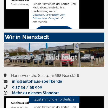
Für die Aktivierung der Karten- und
Steinbrinksweg 12, 31840 Hessisch Oldendorf
Navigationsdienste ist Ihre
Zustimmung zu den
Datenschutzrichtlinien vom
Drittanbieter Google LLC
erforderlich.
Zustimmen
Wir in Nienstädt
und
aktivieren
Hannoversche Str. 34, 31688 Nienstädt
info@autohaus-soeffker.de
0 57 24 / 95 000
Mehr zu diesem Standort
Zustimmung erforderlich
Autohaus Söffker GmbH
Für die Aktivierung der Karten- und
Hannoversche Str. 34, 31688 Nienstädt