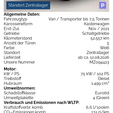
Standort Zentrallager
Allgemeine Daten:
Fahrzeugtyp
Van / Transporter bis 7,5 Tonnen
Karosserieform
Kastenwagen
Erst-Zul.
Nov / 2021
Getriebe
Schaltgetriebe
Kilometerstand
52.557 km
Anzahl der Türen
5
Farbe
Weiß
Standort
Zentrallager
Lieferzeit
ab ca. 12.08.2026
Unsere Nummer
MZ094423
Motor:
kW / PS
75 kW / 102 PS
Treibstoff
Diesel
Hubraum
1.499 cm³
Umweltnormen:
Schadstoffklasse
Euro6d
Umweltplakette
4 (Green)
Verbrauch und Emissionen nach WLTP:
Kraftstoffverbr. komb.
6,6 l/100km
CO
-Emissionen komb.
174 g/km