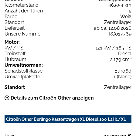
Kilometerstand
46.554 km
Anzahl der Türen
5
Farbe
Weiß
Standort
Zentrallager
Lieferzeit
ab ca. 12.08.2026
Unsere Nummer
RG017769
Motor:
kW / PS
121 kW / 165 PS
Treibstoff
Diesel
Hubraum
2.179 cm³
Umweltnormen:
Schadstoffklasse
Euro6d
Umweltplakette
1 (None)
Standort
Zentrallager
Details zum Citroën Other anzeigen
Citroën Other Berlingo Kastenwagen XL Diesel 100 L2H1/XL
Preis:
24.200,00 €