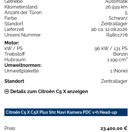
Getriebe
Automatik
Kilometerstand
26.939 km
Anzahl der Türen
5
Farbe
Schwarz
Standort
Zentrallager
Lieferzeit
ab ca. 12.08.2026
Unsere Nummer
R4801778
Motor:
kW / PS
96 kW / 131 PS
Treibstoff
Benzin
Hubraum
1.199 cm³
Umweltnormen:
Umweltplakette
1 (None)
Standort
Zentrallager
Details zum Citroën C5 X anzeigen
Citroën C5 X C5X Plus Shz Navi Kamera PDC v+h Head-up
Preis:
23.400,00 €