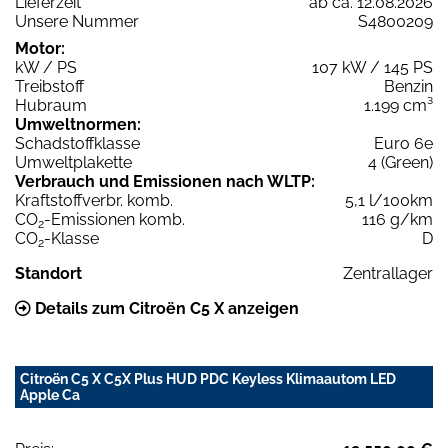
Lieferzeit
ab ca. 12.08.2026
Unsere Nummer
S4800209
Motor:
kW / PS
107 kW / 145 PS
Treibstoff
Benzin
Hubraum
1.199 cm³
Umweltnormen:
Schadstoffklasse
Euro 6e
Umweltplakette
4 (Green)
Verbrauch und Emissionen nach WLTP:
Kraftstoffverbr. komb.
5,1 l/100km
CO
-Emissionen komb.
116 g/km
2
CO
-Klasse
D
2
Standort
Zentrallager
Details zum Citroën C5 X anzeigen
Citroën C5 X C5X Plus HUD PDC Keyless Klimaautom LED
Apple Ca