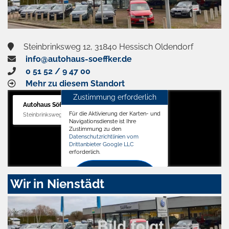
Steinbrinksweg 12, 31840 Hessisch Oldendorf
info@autohaus-soeffker.de
0 51 52 / 9 47 00
Mehr zu diesem Standort
Zustimmung erforderlich
Autohaus Söffker GmbH
Für die Aktivierung der Karten- und
Steinbrinksweg 12, 31840 Hessisch Oldendorf
Navigationsdienste ist Ihre
Zustimmung zu den
Datenschutzrichtlinien vom
Drittanbieter Google LLC
erforderlich.
Zustimmen
Wir in Nienstädt
und
aktivieren