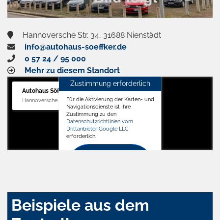
Hannoversche Str. 34, 31688 Nienstädt
info@autohaus-soeffker.de
0 57 24 / 95 000
Mehr zu diesem Standort
Zustimmung erforderlich
Autohaus Söffker GmbH
Für die Aktivierung der Karten- und
Hannoversche Str. 34, 31688 Nienstädt
Navigationsdienste ist Ihre
Zustimmung zu den
Datenschutzrichtlinien vom
Drittanbieter Google LLC
erforderlich.
Zustimmen
und
aktivieren
Beispiele aus dem