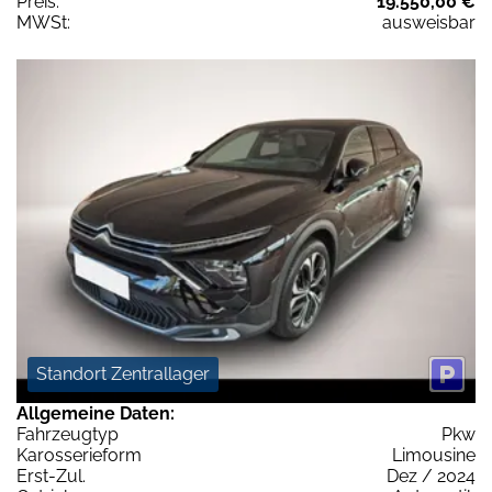
Preis:
19.550,00 €
MWSt:
ausweisbar
Standort Zentrallager
Allgemeine Daten:
Fahrzeugtyp
Pkw
Karosserieform
Limousine
Erst-Zul.
Dez / 2024