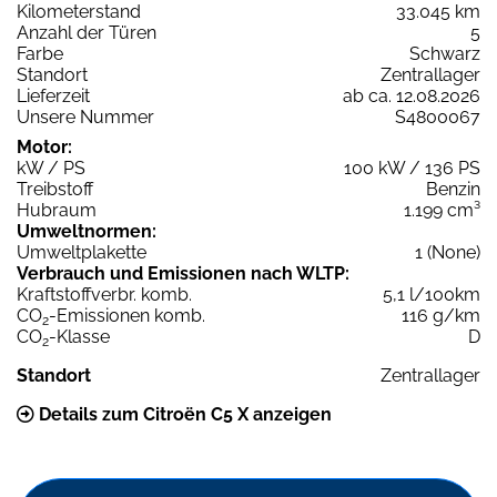
Kilometerstand
33.045 km
Anzahl der Türen
5
Farbe
Schwarz
Standort
Zentrallager
Lieferzeit
ab ca. 12.08.2026
Unsere Nummer
S4800067
Motor:
kW / PS
100 kW / 136 PS
Treibstoff
Benzin
Hubraum
1.199 cm³
Umweltnormen:
Umweltplakette
1 (None)
Verbrauch und Emissionen nach WLTP:
Kraftstoffverbr. komb.
5,1 l/100km
CO
-Emissionen komb.
116 g/km
2
CO
-Klasse
D
2
Standort
Zentrallager
Details zum Citroën C5 X anzeigen