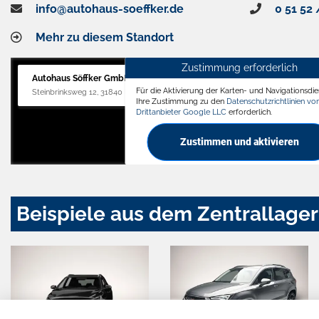
info@autohaus-soeffker.de
0 51 52 
Mehr zu diesem Standort
Zustimmung erforderlich
Autohaus Söffker GmbH
Für die Aktivierung der Karten- und Navigationsdien
Steinbrinksweg 12, 31840 Hessisch Oldendorf
Ihre Zustimmung zu den
Datenschutzrichtlinien v
Drittanbieter Google LLC
erforderlich.
Zustimmen und aktivieren
Beispiele aus dem Zentrallager