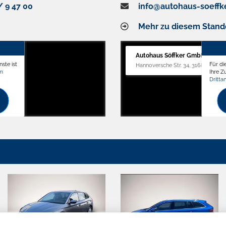
/ 9 47 00
info@autohaus-soeffk
Mehr zu diesem Stand
Autohaus Söffker GmbH
ste ist
Für di
Hannoversche Str. 34, 31688 Nienst
om
Ihre 
Dritta