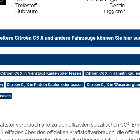
Treibstoff
Benzin
Hubraum
1.199 cm³
eitere Citroën C5 X und andere Fahrzeuge können Sie hier su
Citroën C5 X in Nienstädt Kaufen oder leasen
Citroën C5 X in Hameln Kaufen
en
Citroën C5 X in Rinteln Kaufen oder leasen
Citroën C5 X in Weserbergla
leasen
.
2
raftstoffverbrauch und zu den offiziellen spezifischen CO
-Emi
tfaden über den offiziellen Kraftstoffverbrauch, die offizie
kw' entnommen werden, der an allen Verkaufsstellen und bei