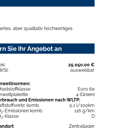
rtes, aber qualitativ hochwertiges
rn Sie Ihr Angebot an
eis:
25.050,00 €
WSt:
ausweisbar
mweltnormen:
hadstoffklasse
Euro 6e
weltplakette
4 (Green)
rbrauch und Emissionen nach WLTP:
aftstoffverbr. komb.
5,1 l/100km
O
-Emissionen komb.
116 g/km
2
O
-Klasse
D
2
andort
Zentrallager