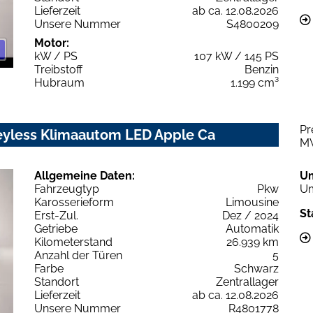
Lieferzeit
ab ca. 12.08.2026
Unsere Nummer
S4800209
Motor:
kW / PS
107 kW / 145 PS
Treibstoff
Benzin
Hubraum
1.199 cm³
Pr
eyless Klimaautom LED Apple Ca
M
Allgemeine Daten:
U
Fahrzeugtyp
Pkw
Um
Karosserieform
Limousine
St
Erst-Zul.
Dez / 2024
Getriebe
Automatik
Kilometerstand
26.939 km
Anzahl der Türen
5
Farbe
Schwarz
Standort
Zentrallager
Lieferzeit
ab ca. 12.08.2026
Unsere Nummer
R4801778