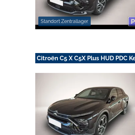
Standort Zentrallager
Citroën C5 X C5X Plus HUD PDC K