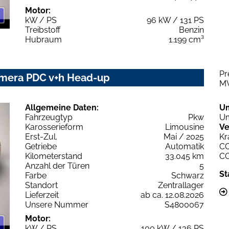
Motor:
kW / PS
96 kW / 131 PS
Treibstoff
Benzin
Hubraum
1.199 cm³
Pr
Kamera PDC v+h Head-up
M
Allgemeine Daten:
U
Fahrzeugtyp
Pkw
Um
Karosserieform
Limousine
Ve
Erst-Zul.
Mai / 2025
Kr
Getriebe
Automatik
C
Kilometerstand
33.045 km
C
Anzahl der Türen
5
St
Farbe
Schwarz
Standort
Zentrallager
Lieferzeit
ab ca. 12.08.2026
Unsere Nummer
S4800067
Motor:
kW / PS
100 kW / 136 PS