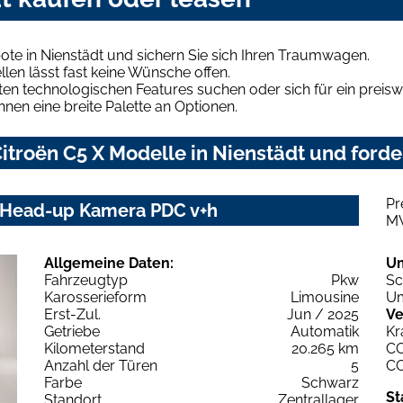
ote in Nienstädt und sichern Sie sich Ihren Traumwagen.
len lässt fast keine Wünsche offen.
en technologischen Features suchen oder sich für ein preiswe
hnen eine breite Palette an Optionen.
troën C5 X Modelle in Nienstädt und forde
Pr
i Head-up Kamera PDC v+h
M
Allgemeine Daten:
U
Fahrzeugtyp
Pkw
Sc
Karosserieform
Limousine
Um
Erst-Zul.
Jun / 2025
Ve
Getriebe
Automatik
Kr
Kilometerstand
20.265 km
C
Anzahl der Türen
5
C
Farbe
Schwarz
St
Standort
Zentrallager