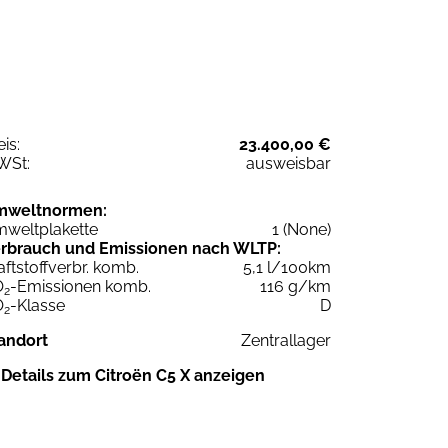
eis:
23.400,00 €
WSt:
ausweisbar
mweltnormen:
weltplakette
1 (None)
rbrauch und Emissionen nach WLTP:
aftstoffverbr. komb.
5,1 l/100km
O
-Emissionen komb.
116 g/km
2
O
-Klasse
D
2
andort
Zentrallager
Details zum Citroën C5 X anzeigen