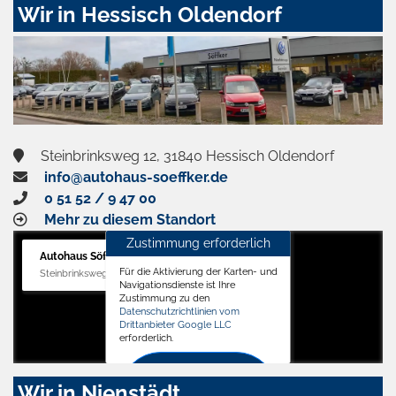
Wir in Hessisch Oldendorf
Steinbrinksweg 12, 31840 Hessisch Oldendorf
info@autohaus-soeffker.de
0 51 52 / 9 47 00
Mehr zu diesem Standort
Zustimmung erforderlich
Autohaus Söffker GmbH
Für die Aktivierung der Karten- und
Steinbrinksweg 12, 31840 Hessisch Oldendorf
Navigationsdienste ist Ihre
Zustimmung zu den
Datenschutzrichtlinien vom
Drittanbieter Google LLC
erforderlich.
Zustimmen
Wir in Nienstädt
und