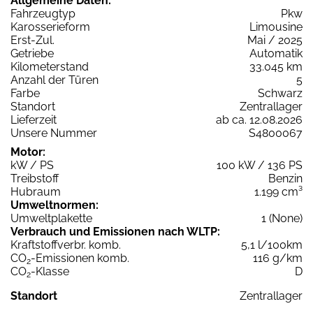
Allgemeine Daten:
Fahrzeugtyp
Pkw
Karosserieform
Limousine
Erst-Zul.
Mai / 2025
Getriebe
Automatik
Kilometerstand
33.045 km
Anzahl der Türen
5
Farbe
Schwarz
Standort
Zentrallager
Lieferzeit
ab ca. 12.08.2026
Unsere Nummer
S4800067
Motor:
kW / PS
100 kW / 136 PS
Treibstoff
Benzin
Hubraum
1.199 cm³
Umweltnormen:
Umweltplakette
1 (None)
Verbrauch und Emissionen nach WLTP:
Kraftstoffverbr. komb.
5,1 l/100km
CO
-Emissionen komb.
116 g/km
2
CO
-Klasse
D
2
Standort
Zentrallager