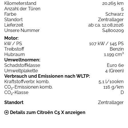
Kilometerstand
20.265 km
Anzahl der Türen
5
Farbe
Schwarz
Standort
Zentrallager
Lieferzeit
ab ca. 12.08.2026
Unsere Nummer
S4800209
Motor:
kW / PS
107 kW / 145 PS
Treibstoff
Benzin
Hubraum
1.199 cm³
Umweltnormen:
Schadstoffklasse
Euro 6e
Umweltplakette
4 (Green)
Verbrauch und Emissionen nach WLTP:
Kraftstoffverbr. komb.
5,1 l/100km
CO
-Emissionen komb.
116 g/km
2
CO
-Klasse
D
2
Standort
Zentrallager
Details zum Citroën C5 X anzeigen