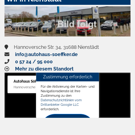
aktivieren
Hannoversche Str. 34, 31688 Nienstädt
info@autohaus-soeffker.de
0 57 24 / 95 000
Mehr zu diesem Standort
Zustimmung erforderlich
Autohaus Söffker GmbH
Für die Aktivierung der Karten- und
Hannoversche Str. 34, 31688 Nienstädt
Navigationsdienste ist Ihre
Zustimmung zu den
Datenschutzrichtlinien vom
Drittanbieter Google LLC
erforderlich.
Zustimmen
und
aktivieren