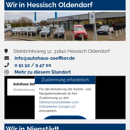
Wir in Hessisch Oldendorf
Steinbrinksweg 12, 31840 Hessisch Oldendorf
info@autohaus-soeffker.de
0 51 52 / 9 47 00
Mehr zu diesem Standort
Zustimmung erforderlich
Autohaus Söffker GmbH
Für die Aktivierung der Karten- und
Steinbrinksweg 12, 31840 Hessisch Oldendorf
Navigationsdienste ist Ihre
Zustimmung zu den
Datenschutzrichtlinien vom
Drittanbieter Google LLC
erforderlich.
Zustimmen
Wir in Nienstädt
und