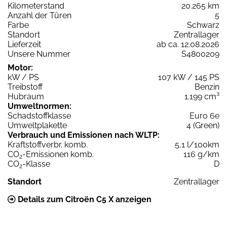
Kilometerstand
20.265 km
Anzahl der Türen
5
Farbe
Schwarz
Standort
Zentrallager
Lieferzeit
ab ca. 12.08.2026
Unsere Nummer
S4800209
Motor:
kW / PS
107 kW / 145 PS
Treibstoff
Benzin
Hubraum
1.199 cm³
Umweltnormen:
Schadstoffklasse
Euro 6e
Umweltplakette
4 (Green)
Verbrauch und Emissionen nach WLTP:
Kraftstoffverbr. komb.
5,1 l/100km
CO
-Emissionen komb.
116 g/km
2
CO
-Klasse
D
2
Standort
Zentrallager
Details zum Citroën C5 X anzeigen