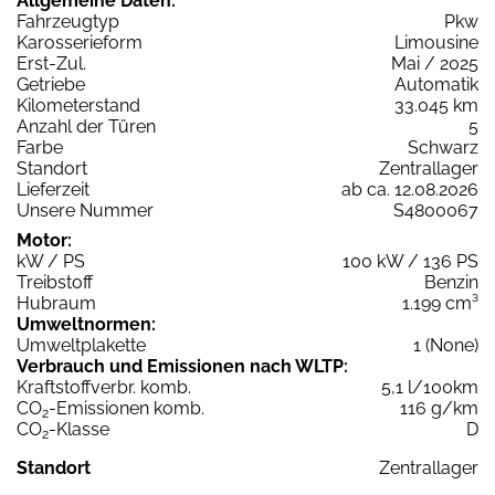
Allgemeine Daten:
Fahrzeugtyp
Pkw
Karosserieform
Limousine
Erst-Zul.
Mai / 2025
Getriebe
Automatik
Kilometerstand
33.045 km
Anzahl der Türen
5
Farbe
Schwarz
Standort
Zentrallager
Lieferzeit
ab ca. 12.08.2026
Unsere Nummer
S4800067
Motor:
kW / PS
100 kW / 136 PS
Treibstoff
Benzin
Hubraum
1.199 cm³
Umweltnormen:
Umweltplakette
1 (None)
Verbrauch und Emissionen nach WLTP:
Kraftstoffverbr. komb.
5,1 l/100km
CO
-Emissionen komb.
116 g/km
2
CO
-Klasse
D
2
Standort
Zentrallager