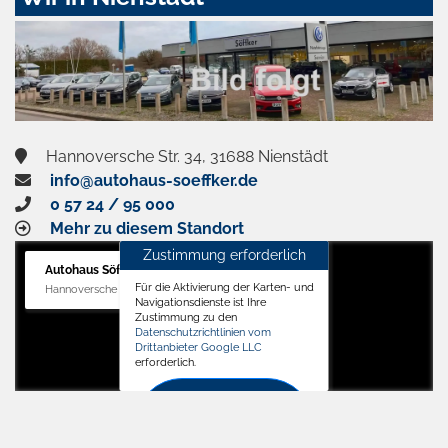
aktivieren
Hannoversche Str. 34, 31688 Nienstädt
info@autohaus-soeffker.de
0 57 24 / 95 000
Mehr zu diesem Standort
Zustimmung erforderlich
Autohaus Söffker GmbH
Für die Aktivierung der Karten- und
Hannoversche Str. 34, 31688 Nienstädt
Navigationsdienste ist Ihre
Zustimmung zu den
Datenschutzrichtlinien vom
Drittanbieter Google LLC
erforderlich.
Zustimmen
und
aktivieren