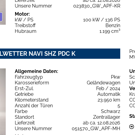
Lieferzeit
ab ca. 12.08.2026
Unsere Nummer
023830_GW_APF-KR
Motor:
kW / PS
100 kW / 136 PS
Treibstoff
Benzin
Hubraum
1.199 cm³
Pr
 ALLWETTER NAVI SHZ PDC K
M
Allgemeine Daten:
U
Fahrzeugtyp
Pkw
Sc
Karosserieform
Geländewagen
Um
Erst-Zul.
Feb / 2024
Ve
Getriebe
Automatik
Kr
Kilometerstand
23.950 km
C
Anzahl der Türen
5
C
Farbe
Schwarz
St
Standort
Zentrallager
Lieferzeit
ab ca. 12.08.2026
Unsere Nummer
051570_GW_APF-MH