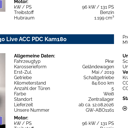
Motor:
kW / PS
96 kW / 131 PS
Treibstoff
Benzin
Hubraum
1.199 cm³
Pr
 130 Live ACC PDC Kam180
M
Allgemeine Daten:
U
Fahrzeugtyp
Pkw
Sc
Karosserieform
Geländewagen
Um
Erst-Zul.
Mai / 2019
Ve
Getriebe
Schaltgetriebe
Kr
Kilometerstand
84.600 km
C
Anzahl der Türen
5
C
Farbe
Weiß
St
Standort
Zentrallager
Lieferzeit
ab ca. 12.08.2026
Unsere Nummer
GW-ABO1161
Motor:
kW / PS
96 kW / 131 PS