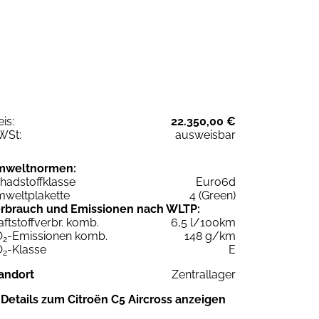
eis:
22.350,00 €
WSt:
ausweisbar
mweltnormen:
hadstoffklasse
Euro6d
weltplakette
4 (Green)
rbrauch und Emissionen nach WLTP:
aftstoffverbr. komb.
6,5 l/100km
O
-Emissionen komb.
148 g/km
2
O
-Klasse
E
2
andort
Zentrallager
Details zum Citroën C5 Aircross anzeigen