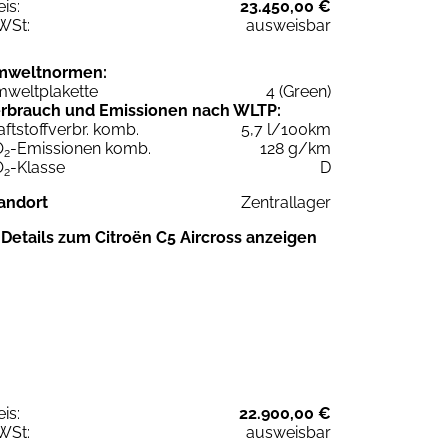
eis:
23.450,00 €
WSt:
ausweisbar
mweltnormen:
weltplakette
4 (Green)
rbrauch und Emissionen nach WLTP:
aftstoffverbr. komb.
5,7 l/100km
O
-Emissionen komb.
128 g/km
2
O
-Klasse
D
2
andort
Zentrallager
Details zum Citroën C5 Aircross anzeigen
eis:
22.900,00 €
WSt:
ausweisbar