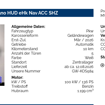
Pr
Pano HUD eHk Nav ACC SHZ
M
Allgemeine Daten:
U
Fahrzeugtyp
Pkw
Um
Karosserieform
Geländewagen
Ve
Erst-Zul.
Mär / 2026
Kr
Getriebe
Automatik
C
Kilometerstand
10 km
C
Anzahl der Türen
5
St
Farbe
Weiß
Standort
Zentrallager
Lieferzeit
ab ca. 12.08.2026
Unsere Nummer
GW-KOS584
Motor:
kW / PS
100 kW / 136 PS
Treibstoff
Benzin
Hubraum
1.199 cm³