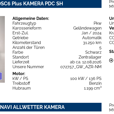
Pr
ë-DSC6 Plus KAMERA PDC SH
M
Allgemeine Daten:
U
Fahrzeugtyp
Pkw
Um
Karosserieform
Geländewagen
Ve
Erst-Zul.
Jan / 2024
Kr
Getriebe
Automatik
C
Kilometerstand
31.250 km
C
Anzahl der Türen
5
St
Farbe
Schwarz
Standort
Zentrallager
Lieferzeit
ab ca. 12.08.2026
Unsere Nummer
072757_GW_AZR-NM
Motor:
kW / PS
100 kW / 136 PS
Treibstoff
Benzin
Hubraum
1.199 cm³
Pr
AT8 NAVI ALLWETTER KAMERA
M