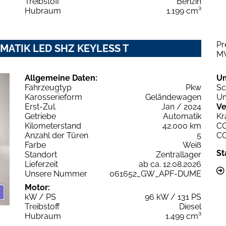
Treibstoff
Benzin
Hubraum
1.199 cm³
Pr
TOMATIK LED SHZ KEYLESS T
M
Allgemeine Daten:
U
Fahrzeugtyp
Pkw
Sc
Karosserieform
Geländewagen
Um
Erst-Zul.
Jan / 2024
Ve
Getriebe
Automatik
Kr
Kilometerstand
42.000 km
C
Anzahl der Türen
5
C
Farbe
Weiß
St
Standort
Zentrallager
Lieferzeit
ab ca. 12.08.2026
Unsere Nummer
061652_GW_APF-DUME
Motor:
kW / PS
96 kW / 131 PS
Treibstoff
Diesel
Hubraum
1.499 cm³