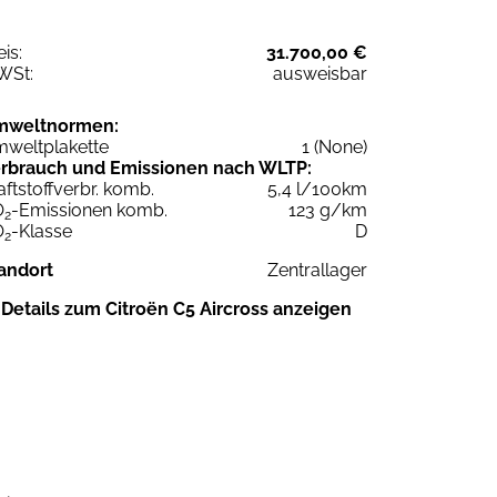
eis:
31.700,00 €
WSt:
ausweisbar
mweltnormen:
weltplakette
1 (None)
rbrauch und Emissionen nach WLTP:
aftstoffverbr. komb.
5,4 l/100km
O
-Emissionen komb.
123 g/km
2
O
-Klasse
D
2
andort
Zentrallager
Details zum Citroën C5 Aircross anzeigen