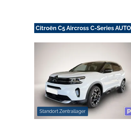
Citroën C5 Aircross C-Series AU
Standort Zentrallager