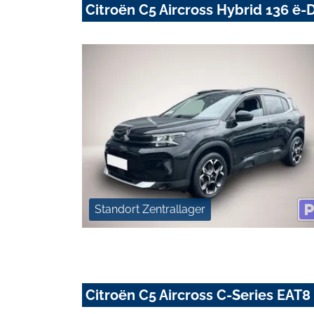
Citroën C5 Aircross Hybrid 136 
Standort Zentrallager
Citroën C5 Aircross C-Series E