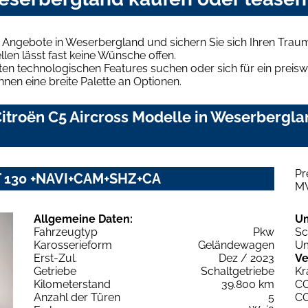
s Angebote in Weserbergland und sichern Sie sich Ihren Tra
len lässt fast keine Wünsche offen.
en technologischen Features suchen oder sich für ein preiswe
hnen eine breite Palette an Optionen.
itroën C5 Aircross Modelle in Weserberglan
Pr
 PT 130 +NAVI+CAM+SHZ+CA
M
Allgemeine Daten:
U
Fahrzeugtyp
Pkw
Sc
Karosserieform
Geländewagen
Um
Erst-Zul.
Dez / 2023
Ve
Getriebe
Schaltgetriebe
Kr
Kilometerstand
39.800 km
C
Anzahl der Türen
5
C