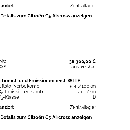
andort
Zentrallager
Details zum Citroën C5 Aircross anzeigen
eis:
38.300,00 €
WSt:
ausweisbar
rbrauch und Emissionen nach WLTP:
aftstoffverbr. komb.
5,4 l/100km
O
-Emissionen komb.
121 g/km
2
O
-Klasse
D
2
andort
Zentrallager
Details zum Citroën C5 Aircross anzeigen