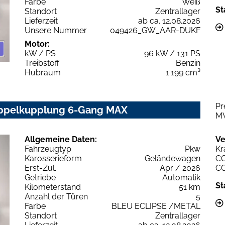
Farbe
Weiß
St
Standort
Zentrallager
Lieferzeit
ab ca. 12.08.2026
Unsere Nummer
049426_GW_AAR-DUKF
Motor:
kW / PS
96 kW / 131 PS
Treibstoff
Benzin
Hubraum
1.199 cm³
Pr
Doppelkupplung 6-Gang MAX
M
Allgemeine Daten:
Ve
Fahrzeugtyp
Pkw
Kr
Karosserieform
Geländewagen
C
Erst-Zul.
Apr / 2026
C
Getriebe
Automatik
St
Kilometerstand
51 km
Anzahl der Türen
5
Farbe
BLEU ECLIPSE /METAL
Standort
Zentrallager