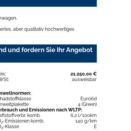
umwagen.
rtes, aber qualitativ hochwertiges
d und fordern Sie Ihr Angebot
eis:
21.250,00 €
WSt:
ausweisbar
mweltnormen:
hadstoffklasse
Euro6d
weltplakette
4 (Green)
rbrauch und Emissionen nach WLTP:
aftstoffverbr. komb.
6,2 l/100km
O
-Emissionen komb.
140 g/km
2
O
-Klasse
E
2