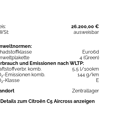
eis:
26.200,00 €
WSt:
ausweisbar
mweltnormen:
hadstoffklasse
Euro6d
weltplakette
4 (Green)
rbrauch und Emissionen nach WLTP:
aftstoffverbr. komb.
5,5 l/100km
O
-Emissionen komb.
144 g/km
2
O
-Klasse
E
2
andort
Zentrallager
Details zum Citroën C5 Aircross anzeigen