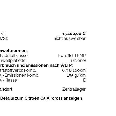
eis:
15.100,00 €
WSt:
nicht ausweisbar
mweltnormen:
hadstoffklasse
Euro6d-TEMP
weltplakette
1 (None)
rbrauch und Emissionen nach WLTP:
aftstoffverbr. komb.
6,9 l/100km
O
-Emissionen komb.
155 g/km
2
O
-Klasse
E
2
andort
Zentrallager
Details zum Citroën C5 Aircross anzeigen