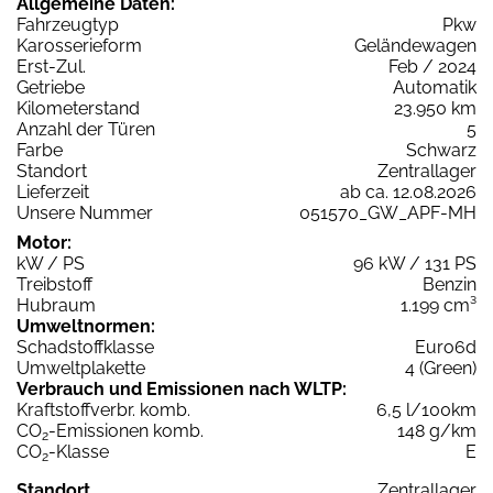
Allgemeine Daten:
Fahrzeugtyp
Pkw
Karosserieform
Geländewagen
Erst-Zul.
Feb / 2024
Getriebe
Automatik
Kilometerstand
23.950 km
Anzahl der Türen
5
Farbe
Schwarz
Standort
Zentrallager
Lieferzeit
ab ca. 12.08.2026
Unsere Nummer
051570_GW_APF-MH
Motor:
kW / PS
96 kW / 131 PS
Treibstoff
Benzin
Hubraum
1.199 cm³
Umweltnormen:
Schadstoffklasse
Euro6d
Umweltplakette
4 (Green)
Verbrauch und Emissionen nach WLTP:
Kraftstoffverbr. komb.
6,5 l/100km
CO
-Emissionen komb.
148 g/km
2
CO
-Klasse
E
2
Standort
Zentrallager