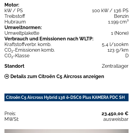
Motor:
kW / PS
100 kW / 136 PS
Treibstoff
Benzin
Hubraum
1.199 cm³
Umweltnormen:
Umweltplakette
1 (None)
Verbrauch und Emissionen nach WLTP:
Kraftstoffverbr. komb.
5,4 l/100km
CO
-Emissionen komb.
123 g/km
2
CO
-Klasse
D
2
Standort
Zentrallager
Details zum Citroën C5 Aircross anzeigen
Citroën C5 Aircross Hybrid 136 ë-DSC6 Plus KAMERA PDC SH
Preis:
23.450,00 €
MWSt:
ausweisbar