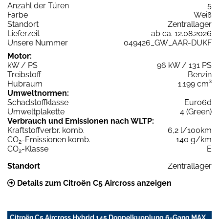
Anzahl der Türen
5
Farbe
Weiß
Standort
Zentrallager
Lieferzeit
ab ca. 12.08.2026
Unsere Nummer
049426_GW_AAR-DUKF
Motor:
kW / PS
96 kW / 131 PS
Treibstoff
Benzin
Hubraum
1.199 cm³
Umweltnormen:
Schadstoffklasse
Euro6d
Umweltplakette
4 (Green)
Verbrauch und Emissionen nach WLTP:
Kraftstoffverbr. komb.
6,2 l/100km
CO
-Emissionen komb.
140 g/km
2
CO
-Klasse
E
2
Standort
Zentrallager
Details zum Citroën C5 Aircross anzeigen
Citroën C5 Aircross Hybrid 145 Doppelkupplung 6-Gang MAX