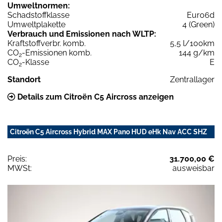
Umweltnormen:
Schadstoffklasse
Euro6d
Umweltplakette
4 (Green)
Verbrauch und Emissionen nach WLTP:
Kraftstoffverbr. komb.
5,5 l/100km
CO
-Emissionen komb.
144 g/km
2
CO
-Klasse
E
2
Standort
Zentrallager
Details zum Citroën C5 Aircross anzeigen
Citroën C5 Aircross Hybrid MAX Pano HUD eHk Nav ACC SHZ
Preis:
31.700,00 €
MWSt:
ausweisbar