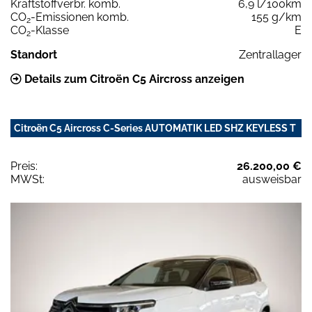
Kraftstoffverbr. komb.
6,9 l/100km
CO
-Emissionen komb.
155 g/km
2
CO
-Klasse
E
2
Standort
Zentrallager
Details zum Citroën C5 Aircross anzeigen
Citroën C5 Aircross C-Series AUTOMATIK LED SHZ KEYLESS T
Preis:
26.200,00 €
MWSt:
ausweisbar