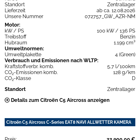
Standort
Zentrallager
Lieferzeit
ab ca. 12.08.2026
Unsere Nummer
072757_GW_AZR-NM
Motor:
kW / PS
100 kW / 136 PS
Treibstoff
Benzin
Hubraum
1.199 cm³
Umweltnormen:
Umweltplakette
4 (Green)
Verbrauch und Emissionen nach WLTP:
Kraftstoffverbr. komb.
5,7 l/100km
CO
-Emissionen komb.
128 g/km
2
CO
-Klasse
D
2
Standort
Zentrallager
Details zum Citroën C5 Aircross anzeigen
Citroën C5 Aircross C-Series EAT8 NAVI ALLWETTER KAMERA
Preis:
22.900,00 €