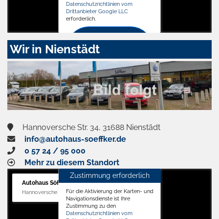
Datenschutzrichtlinien vom
Drittanbieter Google LLC
erforderlich.
Zustimmen
Wir in Nienstädt
und
aktivieren
Hannoversche Str. 34, 31688 Nienstädt
info@autohaus-soeffker.de
0 57 24 / 95 000
Mehr zu diesem Standort
Zustimmung erforderlich
Autohaus Söffker GmbH
Für die Aktivierung der Karten- und
Hannoversche Str. 34, 31688 Nienstädt
Navigationsdienste ist Ihre
Zustimmung zu den
Datenschutzrichtlinien vom