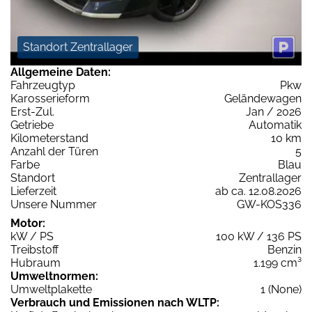
Standort Zentrallager
Allgemeine Daten:
Fahrzeugtyp
Pkw
Karosserieform
Geländewagen
Erst-Zul.
Jan / 2026
Getriebe
Automatik
Kilometerstand
10 km
Anzahl der Türen
5
Farbe
Blau
Standort
Zentrallager
Lieferzeit
ab ca. 12.08.2026
Unsere Nummer
GW-KOS336
Motor:
kW / PS
100 kW / 136 PS
Treibstoff
Benzin
Hubraum
1.199 cm³
Umweltnormen:
Umweltplakette
1 (None)
Verbrauch und Emissionen nach WLTP: