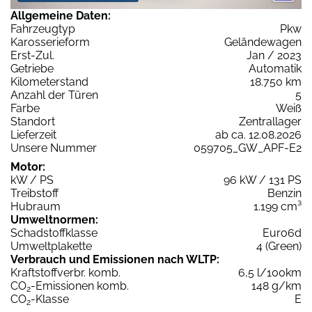
Allgemeine Daten:
Fahrzeugtyp
Pkw
Karosserieform
Geländewagen
Erst-Zul.
Jan / 2023
Getriebe
Automatik
Kilometerstand
18.750 km
Anzahl der Türen
5
Farbe
Weiß
Standort
Zentrallager
Lieferzeit
ab ca. 12.08.2026
Unsere Nummer
059705_GW_APF-E2
Motor:
kW / PS
96 kW / 131 PS
Treibstoff
Benzin
Hubraum
1.199 cm³
Umweltnormen:
Schadstoffklasse
Euro6d
Umweltplakette
4 (Green)
Verbrauch und Emissionen nach WLTP:
Kraftstoffverbr. komb.
6,5 l/100km
CO
-Emissionen komb.
148 g/km
2
CO
-Klasse
E
2