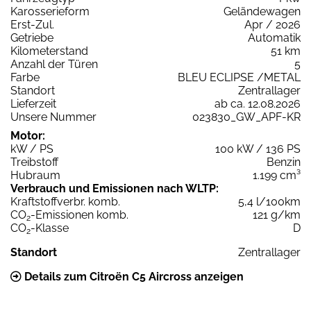
Karosserieform
Geländewagen
Erst-Zul.
Apr / 2026
Getriebe
Automatik
Kilometerstand
51 km
Anzahl der Türen
5
Farbe
BLEU ECLIPSE /METAL
Standort
Zentrallager
Lieferzeit
ab ca. 12.08.2026
Unsere Nummer
023830_GW_APF-KR
Motor:
kW / PS
100 kW / 136 PS
Treibstoff
Benzin
Hubraum
1.199 cm³
Verbrauch und Emissionen nach WLTP:
Kraftstoffverbr. komb.
5,4 l/100km
CO
-Emissionen komb.
121 g/km
2
CO
-Klasse
D
2
Standort
Zentrallager
Details zum Citroën C5 Aircross anzeigen