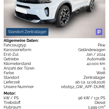
Standort Zentrallager
Allgemeine Daten:
Fahrzeugtyp
Pkw
Karosserieform
Geländewagen
Erst-Zul.
Jan / 2024
Getriebe
Automatik
Kilometerstand
42.000 km
Anzahl der Türen
5
Farbe
Weiß
Standort
Zentrallager
Lieferzeit
ab ca. 12.08.2026
Unsere Nummer
061652_GW_APF-DUME
Motor:
kW / PS
96 kW / 131 PS
Treibstoff
Diesel
Hubraum
1.499 cm³