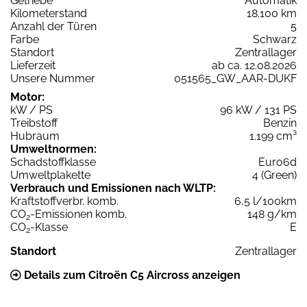
Getriebe
Automatik
Kilometerstand
18.100 km
Anzahl der Türen
5
Farbe
Schwarz
Standort
Zentrallager
Lieferzeit
ab ca. 12.08.2026
Unsere Nummer
051565_GW_AAR-DUKF
Motor:
kW / PS
96 kW / 131 PS
Treibstoff
Benzin
Hubraum
1.199 cm³
Umweltnormen:
Schadstoffklasse
Euro6d
Umweltplakette
4 (Green)
Verbrauch und Emissionen nach WLTP:
Kraftstoffverbr. komb.
6,5 l/100km
CO
-Emissionen komb.
148 g/km
2
CO
-Klasse
E
2
Standort
Zentrallager
Details zum Citroën C5 Aircross anzeigen