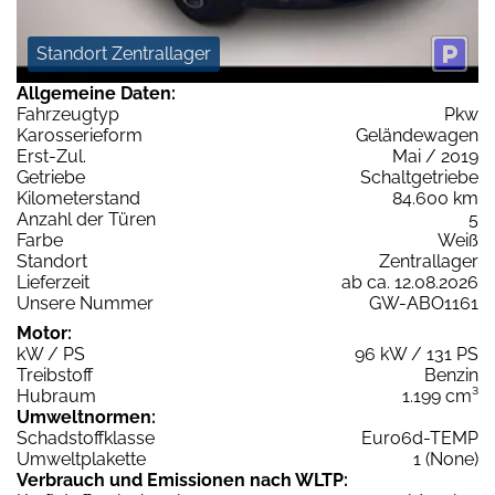
Standort Zentrallager
Allgemeine Daten:
Fahrzeugtyp
Pkw
Karosserieform
Geländewagen
Erst-Zul.
Mai / 2019
Getriebe
Schaltgetriebe
Kilometerstand
84.600 km
Anzahl der Türen
5
Farbe
Weiß
Standort
Zentrallager
Lieferzeit
ab ca. 12.08.2026
Unsere Nummer
GW-ABO1161
Motor:
kW / PS
96 kW / 131 PS
Treibstoff
Benzin
Hubraum
1.199 cm³
Umweltnormen:
Schadstoffklasse
Euro6d-TEMP
Umweltplakette
1 (None)
Verbrauch und Emissionen nach WLTP: