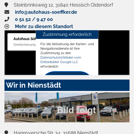
Steinbrinksweg 12, 31840 Hessisch Oldendorf
info@autohaus-soeffker.de
0 51 52 / 9 47 00
Mehr zu diesem Standort
Zustimmung erforderlich
Autohaus Söffker GmbH
Für die Aktivierung der Karten- und
Steinbrinksweg 12, 31840 Hessisch Oldendorf
Navigationsdienste ist Ihre
Zustimmung zu den
Datenschutzrichtlinien vom
Drittanbieter Google LLC
erforderlich.
Zustimmen
Wir in Nienstädt
und
aktivieren
Hannoversche Str. 34, 31688 Nienstädt