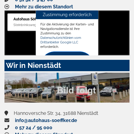
Mehr zu diesem Standort
Zustimmung erforderlich
Autohaus Söffker GmbH
Für die Aktivierung der Karten- und
Steinbrinksweg 12, 31840 Hessisch Oldendorf
Navigationsdienste ist Ihre
Zustimmung zu den
Datenschutzrichtlinien vom
Drittanbieter Google LLC
erforderlich.
Zustimmen
Wir in Nienstädt
und
aktivieren
Hannoversche Str. 34, 31688 Nienstädt
info@autohaus-soeffker.de
0 57 24 / 95 000