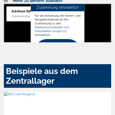
Mehr zu diesem Standort
Zustimmung erforderlich
Autohaus Söffker GmbH
Für die Aktivierung der Karten- und
Hannoversche Str. 34, 31688 Nienstädt
Navigationsdienste ist Ihre
Zustimmung zu den
Datenschutzrichtlinien vom
Drittanbieter Google LLC
erforderlich.
Zustimmen
und
aktivieren
Beispiele aus dem
Zentrallager