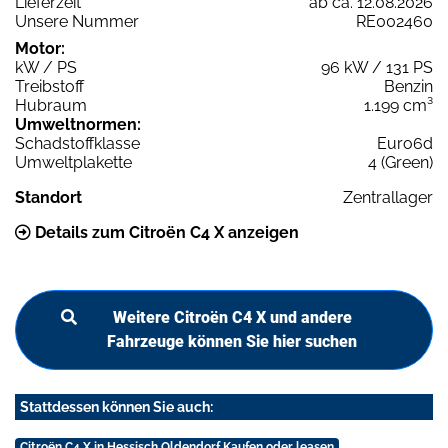
Lieferzeit
ab ca. 12.08.2026
Unsere Nummer
RE002460
Motor:
kW / PS
96 kW / 131 PS
Treibstoff
Benzin
Hubraum
1.199 cm³
Umweltnormen:
Schadstoffklasse
Euro6d
Umweltplakette
4 (Green)
Standort
Zentrallager
Details zum Citroën C4 X anzeigen
Weitere Citroën C4 X und andere
Fahrzeuge können Sie hier suchen
Stattdessen können Sie auch:
Citroën C4 X in Hessisch Oldendorf Kaufen oder leasen