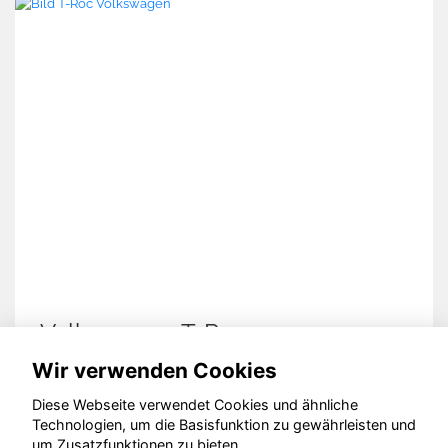
Volkswagen T-Roc
V
Wir verwenden Cookies
Diese Webseite verwendet Cookies und ähnliche
Technologien, um die Basisfunktion zu gewährleisten und
© konjunkturmotor.de GmbH 2020 - 2026
um Zusatzfunktionen zu bieten.