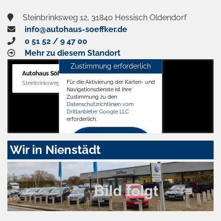
Steinbrinksweg 12, 31840 Hessisch Oldendorf
info@autohaus-soeffker.de
0 51 52 / 9 47 00
Mehr zu diesem Standort
Zustimmung erforderlich
Autohaus Söffker GmbH
Für die Aktivierung der Karten- und
Steinbrinksweg 12, 31840 Hessisch Oldendorf
Navigationsdienste ist Ihre
Zustimmung zu den
Datenschutzrichtlinien vom
Drittanbieter Google LLC
erforderlich.
Zustimmen
Wir in Nienstädt
und
aktivieren