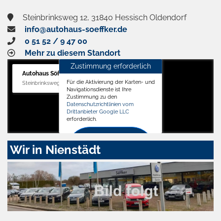
Steinbrinksweg 12, 31840 Hessisch Oldendorf
info@autohaus-soeffker.de
0 51 52 / 9 47 00
Mehr zu diesem Standort
Zustimmung erforderlich
Autohaus Söffker GmbH
Für die Aktivierung der Karten- und
Steinbrinksweg 12, 31840 Hessisch Oldendorf
Navigationsdienste ist Ihre
Zustimmung zu den
Datenschutzrichtlinien vom
Drittanbieter Google LLC
erforderlich.
Zustimmen
Wir in Nienstädt
und
aktivieren