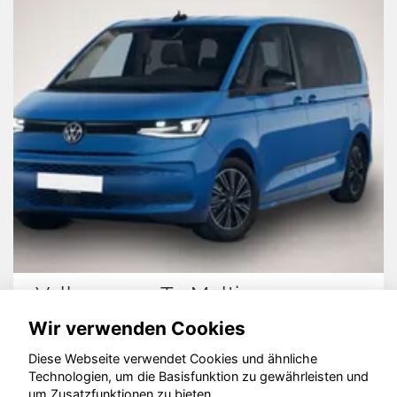
Volkswagen T7 Multivan
Da
Wir verwenden Cookies
Diese Webseite verwendet Cookies und ähnliche
Technologien, um die Basisfunktion zu gewährleisten und
© konjunkturmotor.de GmbH 2020 - 2026
um Zusatzfunktionen zu bieten.