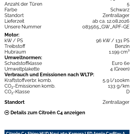
Anzahl der Türen
5
Farbe
Schwarz
Standort
Zentrallager
Lieferzeit
ab ca. 12.08.2026
Unsere Nummer
083565_GW_APF-GE
Motor:
kW / PS
96 kW / 131 PS
Treibstoff
Benzin
Hubraum
1.199 cm³
Umweltnormen:
Schadstoffklasse
Euro 6e
Umweltplakette
4 (Green)
Verbrauch und Emissionen nach WLTP:
Kraftstoffverbr. komb.
5,9 l/100km
CO
-Emissionen komb.
133 g/km
2
CO
-Klasse
D
2
Standort
Zentrallager
Details zum Citroën C4 anzeigen
Citroën C4 Shine HUD Navi 360 Kamera LED Apple CarPlay A