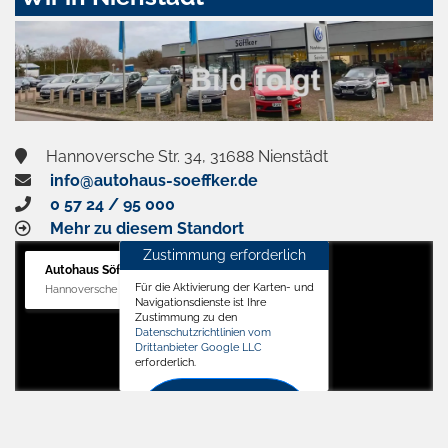
aktivieren
Hannoversche Str. 34, 31688 Nienstädt
info@autohaus-soeffker.de
0 57 24 / 95 000
Mehr zu diesem Standort
Zustimmung erforderlich
Autohaus Söffker GmbH
Für die Aktivierung der Karten- und
Hannoversche Str. 34, 31688 Nienstädt
Navigationsdienste ist Ihre
Zustimmung zu den
Datenschutzrichtlinien vom
Drittanbieter Google LLC
erforderlich.
Zustimmen
und
aktivieren