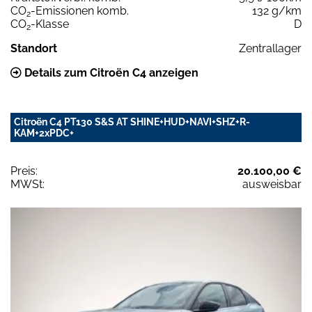
CO
-Emissionen komb.
132 g/km
2
CO
-Klasse
D
2
Standort
Zentrallager
Details zum Citroën C4 anzeigen
Citroën C4 PT130 S&S AT SHINE+HUD+NAVI+SHZ+R-
KAM+2xPDC+
Preis:
20.100,00 €
MWSt:
ausweisbar