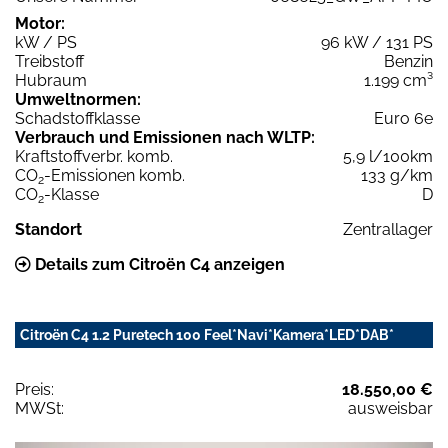
Motor:
kW / PS
96 kW / 131 PS
Treibstoff
Benzin
Hubraum
1.199 cm³
Umweltnormen:
Schadstoffklasse
Euro 6e
Verbrauch und Emissionen nach WLTP:
Kraftstoffverbr. komb.
5,9 l/100km
CO
-Emissionen komb.
133 g/km
2
CO
-Klasse
D
2
Standort
Zentrallager
Details zum Citroën C4 anzeigen
Citroën C4 1.2 Puretech 100 Feel*Navi*Kamera*LED*DAB*
Preis:
18.550,00 €
MWSt:
ausweisbar