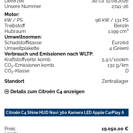
Lieferzeit
ab ca. 12.08.2026
Unsere Nummer
2741-26
Motor:
kW / PS
96 kW / 131 PS
Treibstoff
Benzin
Hubraum
1.199 cm³
Umweltnormen:
Schadstoffklasse
Euro6d
Umweltplakette
4 (Green)
Verbrauch und Emissionen nach WLTP:
Kraftstoffverbr. komb.
5,9 l/100km
CO
-Emissionen komb.
132 g/km
2
CO
-Klasse
D
2
Standort
Zentrallager
Details zum Citroën C4 anzeigen
Citroën C4 Shine HUD Navi 360 Kamera LED Apple CarPlay A
Preis:
19.050,00 €