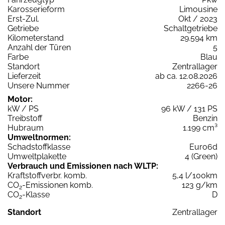
Karosserieform
Limousine
Erst-Zul.
Okt / 2023
Getriebe
Schaltgetriebe
Kilometerstand
29.594 km
Anzahl der Türen
5
Farbe
Blau
Standort
Zentrallager
Lieferzeit
ab ca. 12.08.2026
Unsere Nummer
2266-26
Motor:
kW / PS
96 kW / 131 PS
Treibstoff
Benzin
Hubraum
1.199 cm³
Umweltnormen:
Schadstoffklasse
Euro6d
Umweltplakette
4 (Green)
Verbrauch und Emissionen nach WLTP:
Kraftstoffverbr. komb.
5,4 l/100km
CO
-Emissionen komb.
123 g/km
2
CO
-Klasse
D
2
Standort
Zentrallager