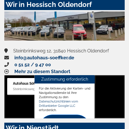
Wir in Hessisch Oldendorf
Steinbrinksweg 12, 31840 Hessisch Oldendorf
info@autohaus-soeffker.de
0 51 52 / 9 47 00
Mehr zu diesem Standort
Zustimmung erforderlich
Autohaus Söffker GmbH
Für die Aktivierung der Karten- und
Steinbrinksweg 12, 31840 Hessisch Oldendorf
Navigationsdienste ist Ihre
Zustimmung zu den
Datenschutzrichtlinien vom
Drittanbieter Google LLC
erforderlich.
Zustimmen
Wir in Nienstädt
und