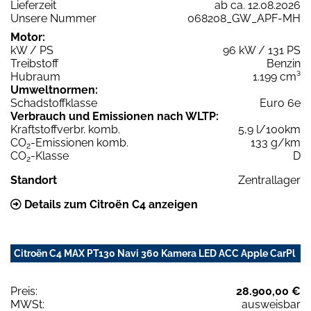
Lieferzeit
ab ca. 12.08.2026
Unsere Nummer
068208_GW_APF-MH
Motor:
kW / PS
96 kW / 131 PS
Treibstoff
Benzin
Hubraum
1.199 cm³
Umweltnormen:
Schadstoffklasse
Euro 6e
Verbrauch und Emissionen nach WLTP:
Kraftstoffverbr. komb.
5,9 l/100km
CO
-Emissionen komb.
133 g/km
2
CO
-Klasse
D
2
Standort
Zentrallager
Details zum Citroën C4 anzeigen
Citroën C4 MAX PT130 Navi 360 Kamera LED ACC Apple CarPl
Preis:
28.900,00 €
MWSt:
ausweisbar