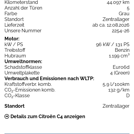
Kilometerstand
44.097 km
Anzahl der Türen
5
Farbe
Grau
Standort
Zentrallager
Lieferzeit
ab ca. 12.08.2026
Unsere Nummer
2254-26
Motor:
kW / PS
96 kW / 131 PS
Treibstoff
Benzin
Hubraum
1.199 cm³
Umweltnormen:
Schadstoffklasse
Euro6d
Umweltplakette
4 (Green)
Verbrauch und Emissionen nach WLTP:
Kraftstoffverbr. komb.
5,9 l/100km
CO
-Emissionen komb.
132 g/km
2
CO
-Klasse
D
2
Standort
Zentrallager
Details zum Citroën C4 anzeigen