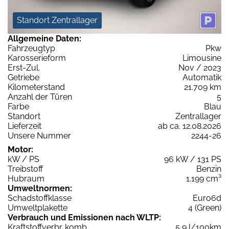
Standort Zentrallager
Allgemeine Daten:
Fahrzeugtyp
Pkw
Karosserieform
Limousine
Erst-Zul.
Nov / 2023
Getriebe
Automatik
Kilometerstand
21.709 km
Anzahl der Türen
5
Farbe
Blau
Standort
Zentrallager
Lieferzeit
ab ca. 12.08.2026
Unsere Nummer
2244-26
Motor:
kW / PS
96 kW / 131 PS
Treibstoff
Benzin
Hubraum
1.199 cm³
Umweltnormen:
Schadstoffklasse
Euro6d
Umweltplakette
4 (Green)
Verbrauch und Emissionen nach WLTP:
Kraftstoffverbr. komb.
5,9 l/100km