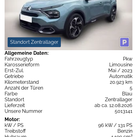
Standort Zentrallager
Allgemeine Daten:
Fahrzeugtyp
Pkw
Karosserieform
Limousine
Erst-Zul.
Mai / 2023
Getriebe
Automatik
Kilometerstand
20.923 km
Anzahl der Türen
5
Farbe
Blau
Standort
Zentrallager
Lieferzeit
ab ca. 12.08.2026
Unsere Nummer
5013141
Motor:
kW / PS
96 kW / 131 PS
Treibstoff
Benzin
Hubraum
1.199 cm³