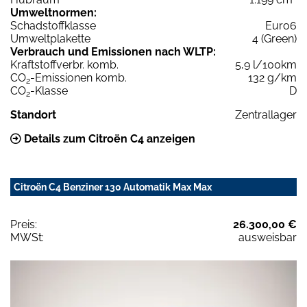
Umweltnormen:
Schadstoffklasse
Euro6
Umweltplakette
4 (Green)
Verbrauch und Emissionen nach WLTP:
Kraftstoffverbr. komb.
5,9 l/100km
CO
-Emissionen komb.
132 g/km
2
CO
-Klasse
D
2
Standort
Zentrallager
Details zum Citroën C4 anzeigen
Citroën C4 Benziner 130 Automatik Max Max
Preis:
26.300,00 €
MWSt:
ausweisbar