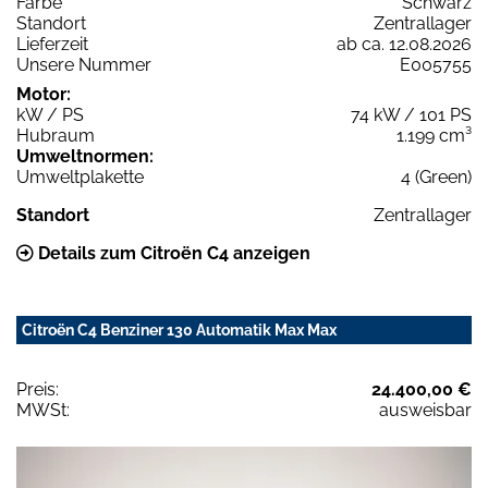
Farbe
Schwarz
Standort
Zentrallager
Lieferzeit
ab ca. 12.08.2026
Unsere Nummer
E005755
Motor:
kW / PS
74 kW / 101 PS
Hubraum
1.199 cm³
Umweltnormen:
Umweltplakette
4 (Green)
Standort
Zentrallager
Details zum Citroën C4 anzeigen
Citroën C4 Benziner 130 Automatik Max Max
Preis:
24.400,00 €
MWSt:
ausweisbar