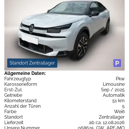
Standort Zentrallager
Allgemeine Daten:
Fahrzeugtyp
Pkw
Karosserieform
Limousine
Erst-Zul.
Sep / 2025
Getriebe
Automatik
Kilometerstand
51 km
Anzahl der Türen
5
Farbe
Weiß
Standort
Zentrallager
Lieferzeit
ab ca. 12.08.2026
Unsere Nummer
068625_GW_APF-MO