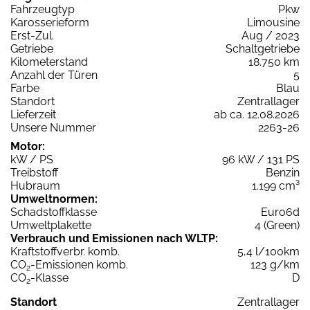
Fahrzeugtyp
Pkw
Karosserieform
Limousine
Erst-Zul.
Aug / 2023
Getriebe
Schaltgetriebe
Kilometerstand
18.750 km
Anzahl der Türen
5
Farbe
Blau
Standort
Zentrallager
Lieferzeit
ab ca. 12.08.2026
Unsere Nummer
2263-26
Motor:
kW / PS
96 kW / 131 PS
Treibstoff
Benzin
Hubraum
1.199 cm³
Umweltnormen:
Schadstoffklasse
Euro6d
Umweltplakette
4 (Green)
Verbrauch und Emissionen nach WLTP:
Kraftstoffverbr. komb.
5,4 l/100km
CO
-Emissionen komb.
123 g/km
2
CO
-Klasse
D
2
Standort
Zentrallager