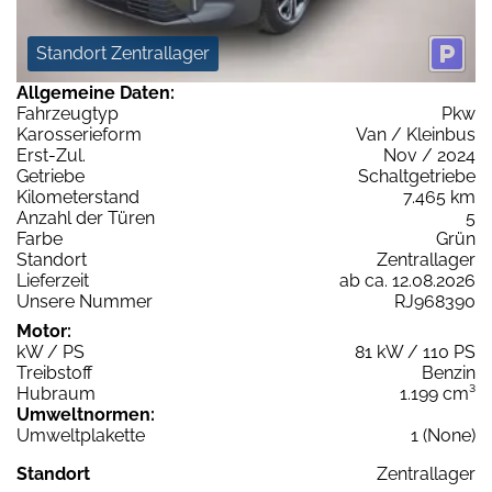
Standort Zentrallager
Allgemeine Daten:
Fahrzeugtyp
Pkw
Karosserieform
Van / Kleinbus
Erst-Zul.
Nov / 2024
Getriebe
Schaltgetriebe
Kilometerstand
7.465 km
Anzahl der Türen
5
Farbe
Grün
Standort
Zentrallager
Lieferzeit
ab ca. 12.08.2026
Unsere Nummer
RJ968390
Motor:
kW / PS
81 kW / 110 PS
Treibstoff
Benzin
Hubraum
1.199 cm³
Umweltnormen:
Umweltplakette
1 (None)
Standort
Zentrallager