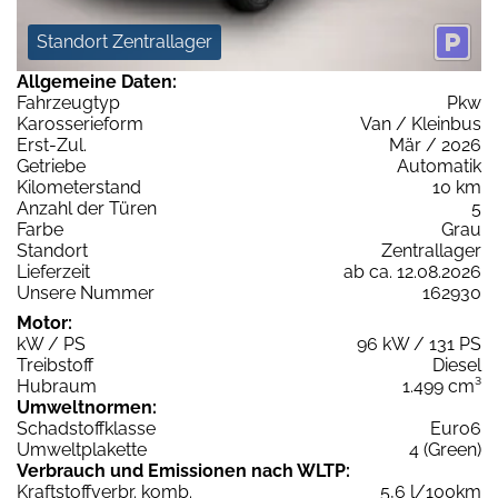
Standort Zentrallager
Allgemeine Daten:
Fahrzeugtyp
Pkw
Karosserieform
Van / Kleinbus
Erst-Zul.
Mär / 2026
Getriebe
Automatik
Kilometerstand
10 km
Anzahl der Türen
5
Farbe
Grau
Standort
Zentrallager
Lieferzeit
ab ca. 12.08.2026
Unsere Nummer
162930
Motor:
kW / PS
96 kW / 131 PS
Treibstoff
Diesel
Hubraum
1.499 cm³
Umweltnormen:
Schadstoffklasse
Euro6
Umweltplakette
4 (Green)
Verbrauch und Emissionen nach WLTP:
Kraftstoffverbr. komb.
5,6 l/100km