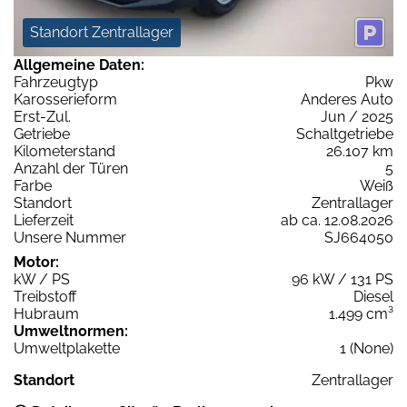
Standort Zentrallager
Allgemeine Daten:
Fahrzeugtyp
Pkw
Karosserieform
Anderes Auto
Erst-Zul.
Jun / 2025
Getriebe
Schaltgetriebe
Kilometerstand
26.107 km
Anzahl der Türen
5
Farbe
Weiß
Standort
Zentrallager
Lieferzeit
ab ca. 12.08.2026
Unsere Nummer
SJ664050
Motor:
kW / PS
96 kW / 131 PS
Treibstoff
Diesel
Hubraum
1.499 cm³
Umweltnormen:
Umweltplakette
1 (None)
Standort
Zentrallager