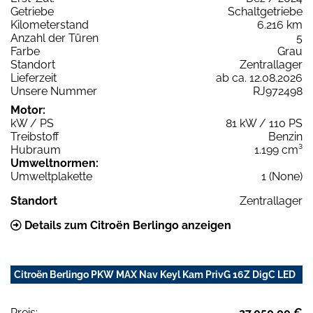
Getriebe
Schaltgetriebe
Kilometerstand
6.216 km
Anzahl der Türen
5
Farbe
Grau
Standort
Zentrallager
Lieferzeit
ab ca. 12.08.2026
Unsere Nummer
RJ972498
Motor:
kW / PS
81 kW / 110 PS
Treibstoff
Benzin
Hubraum
1.199 cm³
Umweltnormen:
Umweltplakette
1 (None)
Standort
Zentrallager
Details zum Citroën Berlingo anzeigen
Citroën Berlingo PKW MAX Nav Keyl Kam PrivG 16Z DigC LED
Preis:
27.050,00 €