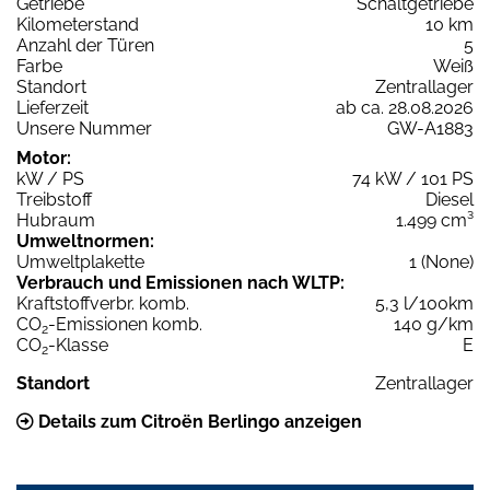
Getriebe
Schaltgetriebe
Kilometerstand
10 km
Anzahl der Türen
5
Farbe
Weiß
Standort
Zentrallager
Lieferzeit
ab ca. 28.08.2026
Unsere Nummer
GW-A1883
Motor:
kW / PS
74 kW / 101 PS
Treibstoff
Diesel
Hubraum
1.499 cm³
Umweltnormen:
Umweltplakette
1 (None)
Verbrauch und Emissionen nach WLTP:
Kraftstoffverbr. komb.
5,3 l/100km
CO
-Emissionen komb.
140 g/km
2
CO
-Klasse
E
2
Standort
Zentrallager
Details zum Citroën Berlingo anzeigen