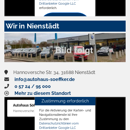
Drittanbieter Google LLC
erforderlich.
Zustimmen
Wir in Nienstädt
und
aktivieren
Hannoversche Str. 34, 31688 Nienstädt
info@autohaus-soeffker.de
0 57 24 / 95 000
Mehr zu diesem Standort
Zustimmung erforderlich
Autohaus Söffker GmbH
Für die Aktivierung der Karten- und
Hannoversche Str. 34, 31688 Nienstädt
Navigationsdienste ist Ihre
Zustimmung zu den
Datenschutzrichtlinien vom
Drittanbieter Google LLC