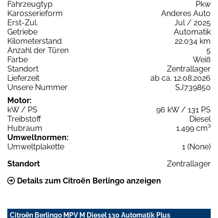
Fahrzeugtyp
Pkw
Karosserieform
Anderes Auto
Erst-Zul.
Jul / 2025
Getriebe
Automatik
Kilometerstand
22.034 km
Anzahl der Türen
5
Farbe
Weiß
Standort
Zentrallager
Lieferzeit
ab ca. 12.08.2026
Unsere Nummer
SJ739850
Motor:
kW / PS
96 kW / 131 PS
Treibstoff
Diesel
Hubraum
1.499 cm³
Umweltnormen:
Umweltplakette
1 (None)
Standort
Zentrallager
Details zum Citroën Berlingo anzeigen
Citroën Berlingo MPV M Diesel 130 Automatik Plus