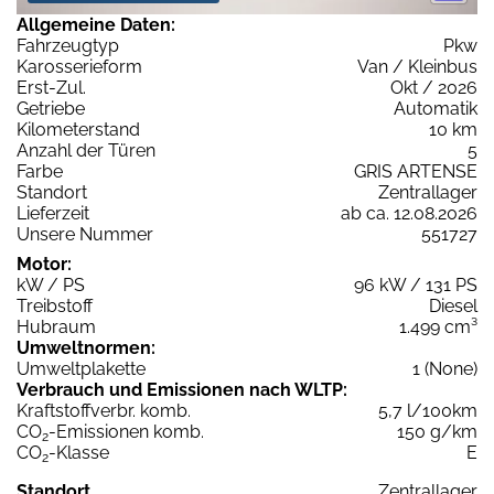
Allgemeine Daten:
Fahrzeugtyp
Pkw
Karosserieform
Van / Kleinbus
Erst-Zul.
Okt / 2026
Getriebe
Automatik
Kilometerstand
10 km
Anzahl der Türen
5
Farbe
GRIS ARTENSE
Standort
Zentrallager
Lieferzeit
ab ca. 12.08.2026
Unsere Nummer
551727
Motor:
kW / PS
96 kW / 131 PS
Treibstoff
Diesel
Hubraum
1.499 cm³
Umweltnormen:
Umweltplakette
1 (None)
Verbrauch und Emissionen nach WLTP:
Kraftstoffverbr. komb.
5,7 l/100km
CO
-Emissionen komb.
150 g/km
2
CO
-Klasse
E
2
Standort
Zentrallager