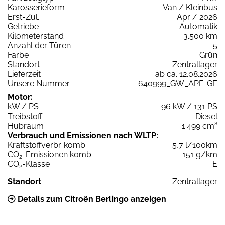
Karosserieform
Van / Kleinbus
Erst-Zul.
Apr / 2026
Getriebe
Automatik
Kilometerstand
3.500 km
Anzahl der Türen
5
Farbe
Grün
Standort
Zentrallager
Lieferzeit
ab ca. 12.08.2026
Unsere Nummer
640999_GW_APF-GE
Motor:
kW / PS
96 kW / 131 PS
Treibstoff
Diesel
Hubraum
1.499 cm³
Verbrauch und Emissionen nach WLTP:
Kraftstoffverbr. komb.
5,7 l/100km
CO
-Emissionen komb.
151 g/km
2
CO
-Klasse
E
2
Standort
Zentrallager
Details zum Citroën Berlingo anzeigen