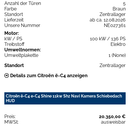
Anzahl der Türen
5
Farbe
Braun
Standort
Zentrallager
Lieferzeit
ab ca. 12.08.2026
Unsere Nummer
NE027361
Motor:
kW / PS
100 kW / 136 PS
Treibstoff
Elektro
Umweltnormen:
Umweltplakette
1 (None)
Standort
Zentrallager
Details zum Citroën ë-C4 anzeigen
Citroën ë-C4 e-C4 Shine 11kw Shz Navi Kamera Schiebedach
HUD
Preis:
20.350,00 €
MWSt:
ausweisbar