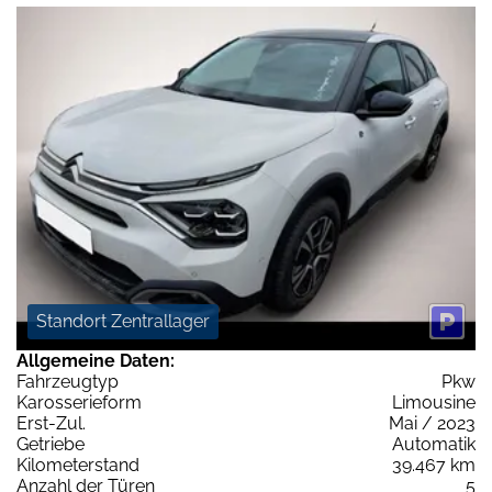
Standort Zentrallager
Allgemeine Daten:
Fahrzeugtyp
Pkw
Karosserieform
Limousine
Erst-Zul.
Mai / 2023
Getriebe
Automatik
Kilometerstand
39.467 km
Anzahl der Türen
5