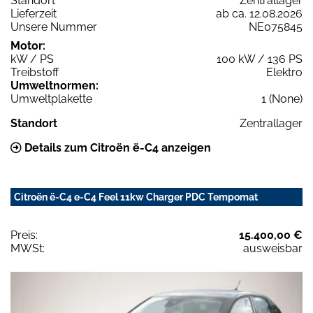
Standort
Zentrallager
Lieferzeit
ab ca. 12.08.2026
Unsere Nummer
NE075845
Motor:
kW / PS
100 kW / 136 PS
Treibstoff
Elektro
Umweltnormen:
Umweltplakette
1 (None)
Standort
Zentrallager
Details zum Citroën ë-C4 anzeigen
Citroën ë-C4 e-C4 Feel 11kw Charger PDC Tempomat
Preis:
15.400,00 €
MWSt:
ausweisbar