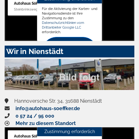
Autohaus Söffker GmbH
Für die Aktivierung der Karten- und
Steinbrinksweg 12, 31840 Hessisch Oldendorf
Navigationsdienste ist Ihre
Zustimmung zu den
Datenschutzrichtlinien vom
Drittanbieter Google LLC
erforderlich.
Zustimmen
Wir in Nienstädt
und
aktivieren
Hannoversche Str. 34, 31688 Nienstädt
info@autohaus-soeffker.de
0 57 24 / 95 000
Mehr zu diesem Standort
Zustimmung erforderlich
Autohaus Söffker GmbH