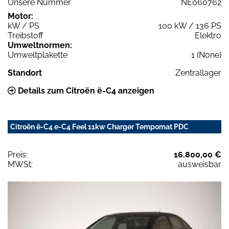
Unsere Nummer
NE060762
Motor:
kW / PS
100 kW / 136 PS
Treibstoff
Elektro
Umweltnormen:
Umweltplakette
1 (None)
Standort
Zentrallager
Details zum Citroën ë-C4 anzeigen
Citroën ë-C4 e-C4 Feel 11kw Charger Tempomat PDC
Preis:
16.800,00 €
MWSt:
ausweisbar