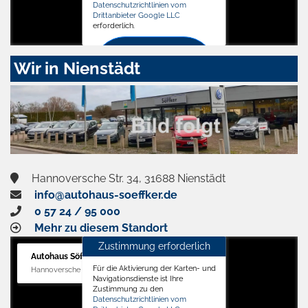
Datenschutzrichtlinien vom
Drittanbieter Google LLC
erforderlich.
Zustimmen
Wir in Nienstädt
und
aktivieren
Hannoversche Str. 34, 31688 Nienstädt
info@autohaus-soeffker.de
0 57 24 / 95 000
Mehr zu diesem Standort
Zustimmung erforderlich
Autohaus Söffker GmbH
Für die Aktivierung der Karten- und
Hannoversche Str. 34, 31688 Nienstädt
Navigationsdienste ist Ihre
Zustimmung zu den
Datenschutzrichtlinien vom