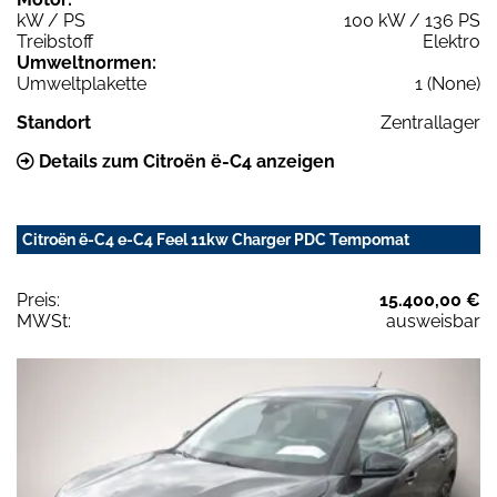
kW / PS
100 kW / 136 PS
Treibstoff
Elektro
Umweltnormen:
Umweltplakette
1 (None)
Standort
Zentrallager
Details zum Citroën ë-C4 anzeigen
Citroën ë-C4 e-C4 Feel 11kw Charger PDC Tempomat
Preis:
15.400,00 €
MWSt:
ausweisbar