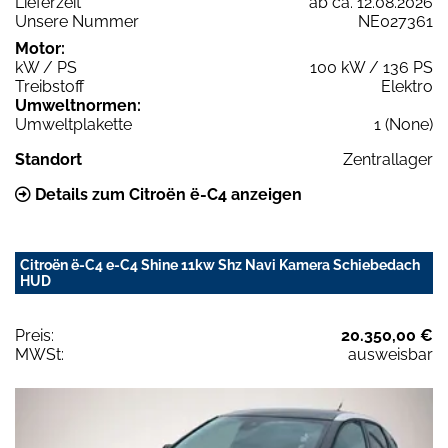
Lieferzeit
ab ca. 12.08.2026
Unsere Nummer
NE027361
Motor:
kW / PS
100 kW / 136 PS
Treibstoff
Elektro
Umweltnormen:
Umweltplakette
1 (None)
Standort
Zentrallager
Details zum Citroën ë-C4 anzeigen
Citroën ë-C4 e-C4 Shine 11kw Shz Navi Kamera Schiebedach
HUD
Preis:
20.350,00 €
MWSt:
ausweisbar