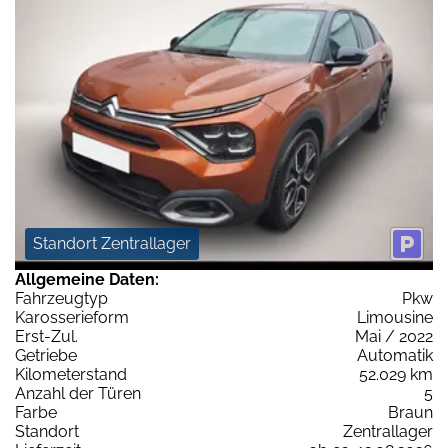
Standort Zentrallager
Allgemeine Daten:
Fahrzeugtyp
Pkw
Karosserieform
Limousine
Erst-Zul.
Mai / 2022
Getriebe
Automatik
Kilometerstand
52.029 km
Anzahl der Türen
5
Farbe
Braun
Standort
Zentrallager