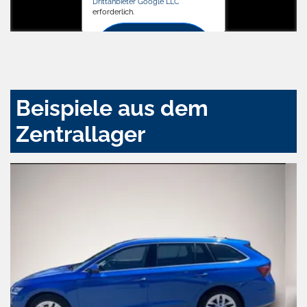
Drittanbieter Google LLC
erforderlich.
Zustimmen
und
aktivieren
Beispiele aus dem
Zentrallager