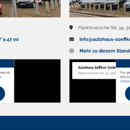
Hannoversche Str. 34, 3
/ 9 47 00
info@autohaus-soeffk
Mehr zu diesem Stand
Autohaus Söffker GmbH
ste ist
Für di
Hannoversche Str. 34, 31688 Nienst
om
Ihre 
Dritta