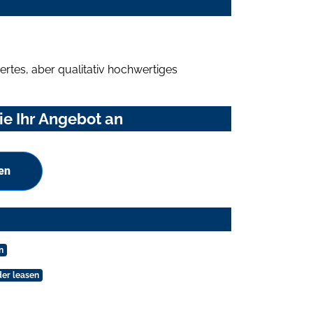
rtes, aber qualitativ hochwertiges
e Ihr Angebot an
en
n
er leasen