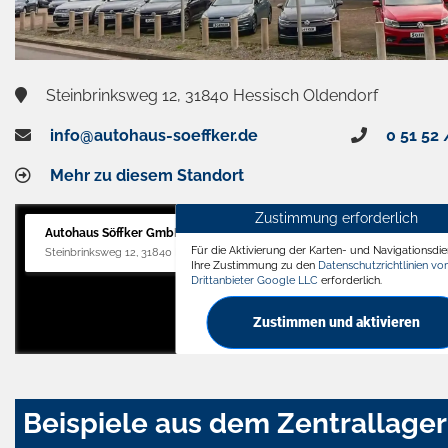
Steinbrinksweg 12, 31840 Hessisch Oldendorf
info@autohaus-soeffker.de
0 51 52 
Mehr zu diesem Standort
Zustimmung erforderlich
Autohaus Söffker GmbH
Für die Aktivierung der Karten- und Navigationsdien
Steinbrinksweg 12, 31840 Hessisch Oldendorf
Ihre Zustimmung zu den
Datenschutzrichtlinien v
Drittanbieter Google LLC
erforderlich.
Zustimmen und aktivieren
Beispiele aus dem Zentrallager