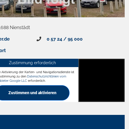
1688 Nienstädt
er.de
0 57 24 / 95 000
ort
Zustimmung erforderlich
e Aktivierung der Karten- und Navigationsdienste ist
ädt
Zustimmung zu den
Datenschutzrichtlinien vom
nbieter Google LLC
erforderlich.
Zustimmen und aktivieren