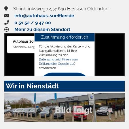
Steinbrinksweg 12, 31840 Hessisch Oldendorf
info@autohaus-soeffker.de
0 51 52 / 9 47 00
Mehr zu diesem Standort
Zustimmung erforderlich
Autohaus Söffker GmbH
Für die Aktivierung der Karten- und
Steinbrinksweg 12, 31840 Hessisch Oldendorf
Navigationsdienste ist Ihre
Zustimmung zu den
Datenschutzrichtlinien vom
Drittanbieter Google LLC
erforderlich.
Zustimmen
Wir in Nienstädt
und
aktivieren