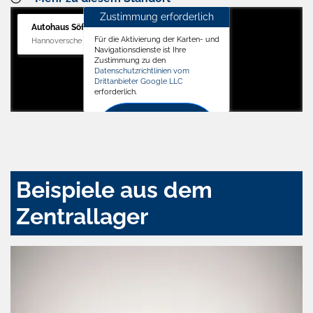
Zustimmung erforderlich
Autohaus Söffker GmbH
Für die Aktivierung der Karten- und
Hannoversche Str. 34, 31688 Nienstädt
Navigationsdienste ist Ihre
Zustimmung zu den
Datenschutzrichtlinien vom
Drittanbieter Google LLC
erforderlich.
Zustimmen
und
aktivieren
Beispiele aus dem
Zentrallager