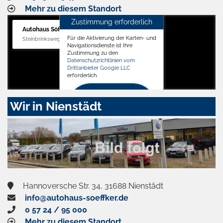
Mehr zu diesem Standort
Zustimmung erforderlich
Autohaus Söffker GmbH
Für die Aktivierung der Karten- und
Steinbrinksweg 12, 31840 Hessisch Oldendorf
Navigationsdienste ist Ihre
Zustimmung zu den
Datenschutzrichtlinien vom
Drittanbieter Google LLC
erforderlich.
Zustimmen
Wir in Nienstädt
und
aktivieren
Hannoversche Str. 34, 31688 Nienstädt
info@autohaus-soeffker.de
0 57 24 / 95 000
Mehr zu diesem Standort