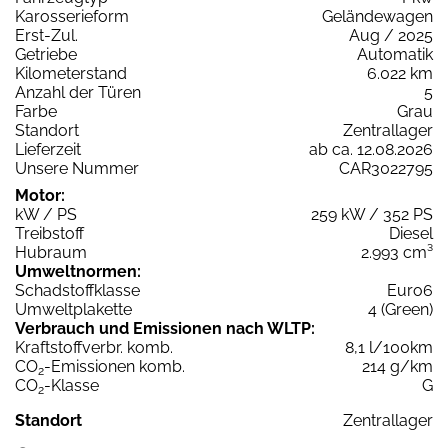
Karosserieform
Geländewagen
Erst-Zul.
Aug / 2025
Getriebe
Automatik
Kilometerstand
6.022 km
Anzahl der Türen
5
Farbe
Grau
Standort
Zentrallager
Lieferzeit
ab ca. 12.08.2026
Unsere Nummer
CAR3022795
Motor:
kW / PS
259 kW / 352 PS
Treibstoff
Diesel
Hubraum
2.993 cm³
Umweltnormen:
Schadstoffklasse
Euro6
Umweltplakette
4 (Green)
Verbrauch und Emissionen nach WLTP:
Kraftstoffverbr. komb.
8,1 l/100km
CO
-Emissionen komb.
214 g/km
2
CO
-Klasse
G
2
Standort
Zentrallager