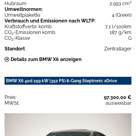
Hubraum
2.993 cm³
Umweltnormen:
Umweltplakette
4 (Green)
Verbrauch und Emissionen nach WLTP:
Kraftstoffverbr. komb.
7,1 l/100km
CO
-Emissionen komb.
187 g/km
2
CO
-Klasse
G
2
Standort
Zentrallager
Details zum BMW X6 anzeigen
BMW X6 40d 259 kW (352 PS) 8-Gang Steptronic xDrive
Preis:
97.300,00 €
MWSt:
ausweisbar