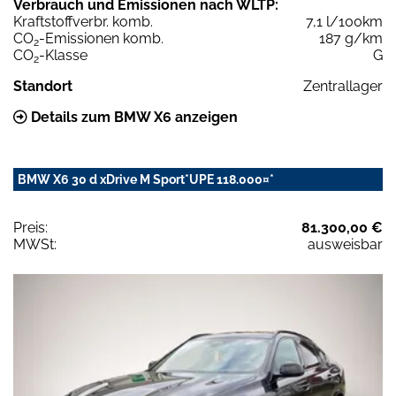
Verbrauch und Emissionen nach WLTP:
Kraftstoffverbr. komb.
7,1 l/100km
CO
-Emissionen komb.
187 g/km
2
CO
-Klasse
G
2
Standort
Zentrallager
Details zum BMW X6 anzeigen
BMW X6 30 d xDrive M Sport*UPE 118.000¤*
Preis:
81.300,00 €
MWSt:
ausweisbar