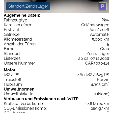
Standort Zentrallager
Allgemeine Daten:
Fahrzeugtyp
Pkw
Karosserieform
Geländewagen
Erst-Zul.
Jun / 2026
Getriebe
Automatik
Kilometerstand
5.000 km
Anzahl der Türen
5
Farbe
Grau
Standort
Zentrallager
Lieferzeit
ab ca. 07.12.2026
Unsere Nummer
CAR3030414
Motor:
kW / PS
460 kW / 625 PS
Treibstoff
Benzin
Hubraum
4.395 cm³
Umweltnormen:
Umweltplakette
1 (None)
Verbrauch und Emissionen nach WLTP:
Kraftstoffverbr. komb.
12,8 l/100km
CO
-Emissionen komb.
289 g/km
2