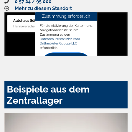
0 57 24 / 95 000
Mehr zu diesem Standort
Zustimmung erforderlich
Autohaus Söffker GmbH
Für die Aktivierung der Karten- und
Hannoversche Str. 34, 31688 Nienstädt
Navigationsdienste ist Ihre
Zustimmung zu den
Datenschutzrichtlinien vom
Drittanbieter Google LLC
erforderlich.
Zustimmen
und
aktivieren
Beispiele aus dem
Zentrallager