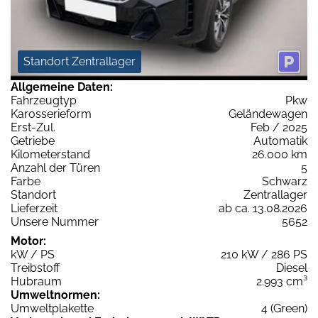
Standort Zentrallager
Allgemeine Daten:
Fahrzeugtyp
Pkw
Karosserieform
Geländewagen
Erst-Zul.
Feb / 2025
Getriebe
Automatik
Kilometerstand
26.000 km
Anzahl der Türen
5
Farbe
Schwarz
Standort
Zentrallager
Lieferzeit
ab ca. 13.08.2026
Unsere Nummer
5652
Motor:
kW / PS
210 kW / 286 PS
Treibstoff
Diesel
Hubraum
2.993 cm³
Umweltnormen:
Umweltplakette
4 (Green)