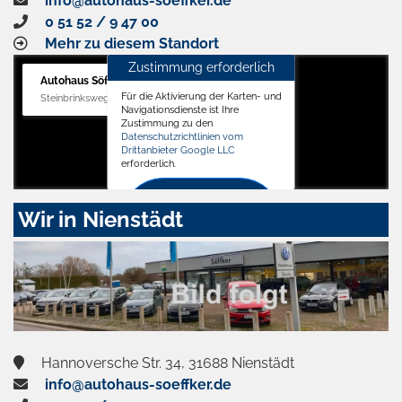
info@autohaus-soeffker.de
0 51 52 / 9 47 00
Mehr zu diesem Standort
Zustimmung erforderlich
Autohaus Söffker GmbH
Für die Aktivierung der Karten- und
Steinbrinksweg 12, 31840 Hessisch Oldendorf
Navigationsdienste ist Ihre
Zustimmung zu den
Datenschutzrichtlinien vom
Drittanbieter Google LLC
erforderlich.
Zustimmen
Wir in Nienstädt
und
aktivieren
Hannoversche Str. 34, 31688 Nienstädt
info@autohaus-soeffker.de