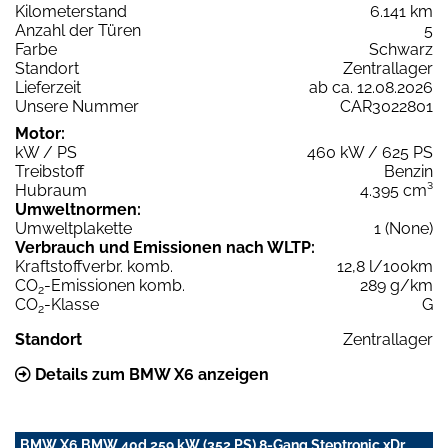
Kilometerstand
6.141 km
Anzahl der Türen
5
Farbe
Schwarz
Standort
Zentrallager
Lieferzeit
ab ca. 12.08.2026
Unsere Nummer
CAR3022801
Motor:
kW / PS
460 kW / 625 PS
Treibstoff
Benzin
Hubraum
4.395 cm³
Umweltnormen:
Umweltplakette
1 (None)
Verbrauch und Emissionen nach WLTP:
Kraftstoffverbr. komb.
12,8 l/100km
CO
-Emissionen komb.
289 g/km
2
CO
-Klasse
G
2
Standort
Zentrallager
Details zum BMW X6 anzeigen
BMW X6 BMW 40d 259 kW (352 PS) 8-Gang Steptronic xDr