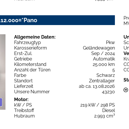
Pr
112.000¤*Pano
M
Allgemeine Daten:
U
Fahrzeugtyp
Pkw
Sc
Karosserieform
Geländewagen
Um
Erst-Zul.
Sep / 2024
Ve
Getriebe
Automatik
Kr
Kilometerstand
25.000 km
C
Anzahl der Türen
5
C
Farbe
Schwarz
St
Standort
Zentrallager
Lieferzeit
ab ca. 13.08.2026
Unsere Nummer
43230
Motor:
kW / PS
219 kW / 298 PS
Treibstoff
Diesel
Hubraum
2.993 cm³