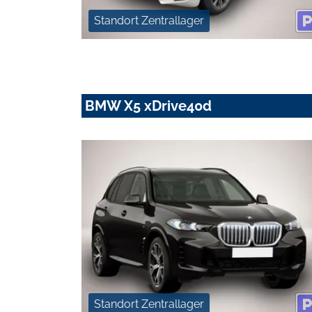
Standort Zentrallager
BMW X5 xDrive40d
Standort Zentrallager