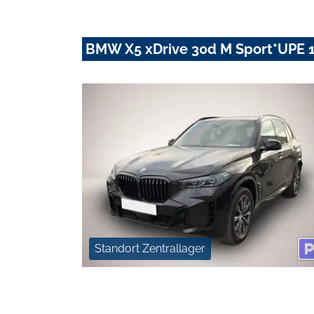
BMW X5 xDrive 30d M Sport*UPE 
Standort Zentrallager