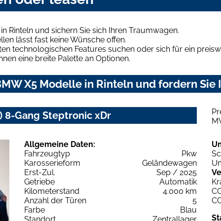
n Rinteln und sichern Sie sich Ihren Traumwagen.
len lässt fast keine Wünsche offen.
en technologischen Features suchen oder sich für ein preiswe
hnen eine breite Palette an Optionen.
MW X5 Modelle in Rinteln und fordern Sie 
Pr
 8-Gang Steptronic xDr
M
Allgemeine Daten:
U
Fahrzeugtyp
Pkw
Sc
Karosserieform
Geländewagen
Um
Erst-Zul.
Sep / 2025
Ve
Getriebe
Automatik
Kr
Kilometerstand
4.000 km
C
Anzahl der Türen
5
C
Farbe
Blau
St
Standort
Zentrallager