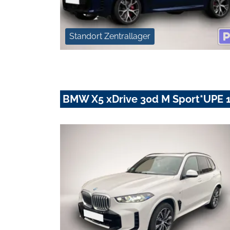
Standort Zentrallager
BMW X5 xDrive 30d M Sport*UPE 