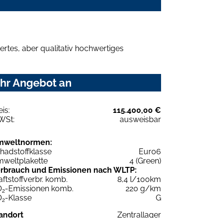
rtes, aber qualitativ hochwertiges
Ihr Angebot an
eis:
115.400,00 €
WSt:
ausweisbar
mweltnormen:
hadstoffklasse
Euro6
weltplakette
4 (Green)
rbrauch und Emissionen nach WLTP:
aftstoffverbr. komb.
8,4 l/100km
O
-Emissionen komb.
220 g/km
2
O
-Klasse
G
2
andort
Zentrallager