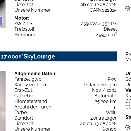
Lieferzeit
ab ca. 12.08.2026
Unsere Nummer
CAR3022815
Motor:
kW / PS
259 kW / 352 PS
Treibstoff
Diesel
Hubraum
2.993 cm³
Pr
117.000¤*SkyLounge
M
Allgemeine Daten:
U
Fahrzeugtyp
Pkw
Sc
Karosserieform
Geländewagen
Um
Erst-Zul.
Nov / 2024
Ve
Getriebe
Automatik
Kr
Kilometerstand
25.200 km
C
Anzahl der Türen
5
C
Farbe
Weiß
St
Standort
Zentrallager
Lieferzeit
ab ca. 13.08.2026
Unsere Nummer
60900