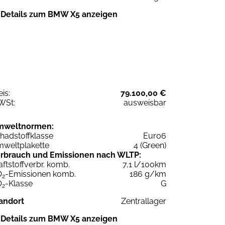
Details zum BMW X5 anzeigen
eis:
79.100,00 €
WSt:
ausweisbar
mweltnormen:
hadstoffklasse
Euro6
weltplakette
4 (Green)
rbrauch und Emissionen nach WLTP:
aftstoffverbr. komb.
7,1 l/100km
O
-Emissionen komb.
186 g/km
2
O
-Klasse
G
2
andort
Zentrallager
Details zum BMW X5 anzeigen