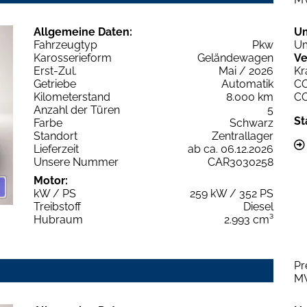
Allgemeine Daten:
U
Fahrzeugtyp
Pkw
Um
Karosserieform
Geländewagen
Ve
Erst-Zul.
Mai / 2026
Kr
Getriebe
Automatik
C
Kilometerstand
8.000 km
C
Anzahl der Türen
5
St
Farbe
Schwarz
Standort
Zentrallager
Lieferzeit
ab ca. 06.12.2026
Unsere Nummer
CAR3030258
Motor:
kW / PS
259 kW / 352 PS
Treibstoff
Diesel
Hubraum
2.993 cm³
Pr
M