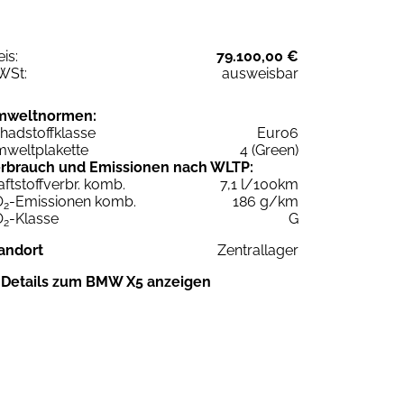
eis:
79.100,00 €
WSt:
ausweisbar
mweltnormen:
hadstoffklasse
Euro6
weltplakette
4 (Green)
rbrauch und Emissionen nach WLTP:
aftstoffverbr. komb.
7,1 l/100km
O
-Emissionen komb.
186 g/km
2
O
-Klasse
G
2
andort
Zentrallager
Details zum BMW X5 anzeigen