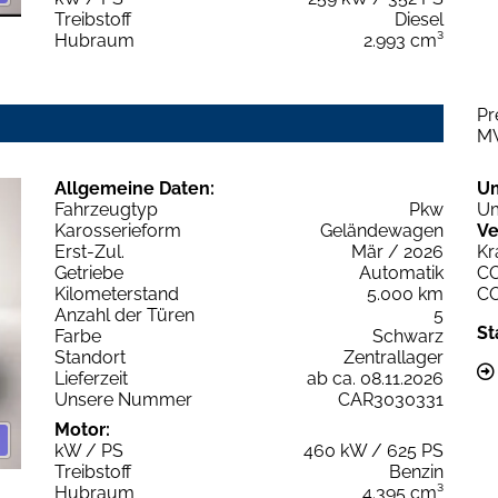
Treibstoff
Diesel
Hubraum
2.993 cm³
Pr
M
Allgemeine Daten:
U
Fahrzeugtyp
Pkw
Um
Karosserieform
Geländewagen
Ve
Erst-Zul.
Mär / 2026
Kr
Getriebe
Automatik
C
Kilometerstand
5.000 km
C
Anzahl der Türen
5
St
Farbe
Schwarz
Standort
Zentrallager
Lieferzeit
ab ca. 08.11.2026
Unsere Nummer
CAR3030331
Motor:
kW / PS
460 kW / 625 PS
Treibstoff
Benzin
Hubraum
4.395 cm³