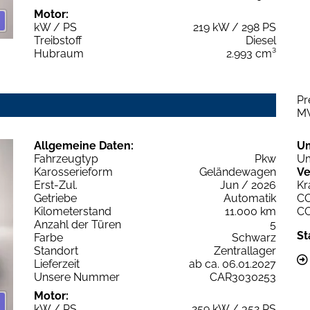
Motor:
kW / PS
219 kW / 298 PS
Treibstoff
Diesel
Hubraum
2.993 cm³
Pr
M
Allgemeine Daten:
U
Fahrzeugtyp
Pkw
Um
Karosserieform
Geländewagen
Ve
Erst-Zul.
Jun / 2026
Kr
Getriebe
Automatik
C
Kilometerstand
11.000 km
C
Anzahl der Türen
5
St
Farbe
Schwarz
Standort
Zentrallager
Lieferzeit
ab ca. 06.01.2027
Unsere Nummer
CAR3030253
Motor:
kW / PS
259 kW / 352 PS