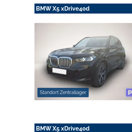
BMW X5 xDrive40d
Standort Zentrallager
BMW X5 xDrive40d