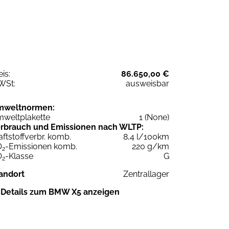
eis:
86.650,00 €
WSt:
ausweisbar
mweltnormen:
weltplakette
1 (None)
rbrauch und Emissionen nach WLTP:
aftstoffverbr. komb.
8,4 l/100km
O
-Emissionen komb.
220 g/km
2
O
-Klasse
G
2
andort
Zentrallager
Details zum BMW X5 anzeigen