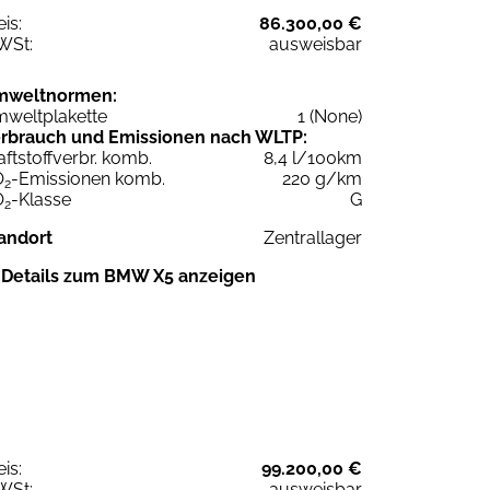
eis:
86.300,00 €
WSt:
ausweisbar
mweltnormen:
weltplakette
1 (None)
rbrauch und Emissionen nach WLTP:
aftstoffverbr. komb.
8,4 l/100km
O
-Emissionen komb.
220 g/km
2
O
-Klasse
G
2
andort
Zentrallager
Details zum BMW X5 anzeigen
eis:
99.200,00 €
WSt:
ausweisbar