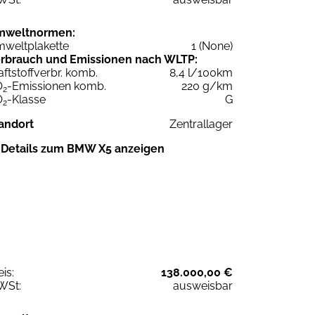
mweltnormen:
weltplakette
1 (None)
rbrauch und Emissionen nach WLTP:
aftstoffverbr. komb.
8,4 l/100km
O
-Emissionen komb.
220 g/km
2
O
-Klasse
G
2
andort
Zentrallager
Details zum BMW X5 anzeigen
eis:
138.000,00 €
WSt:
ausweisbar