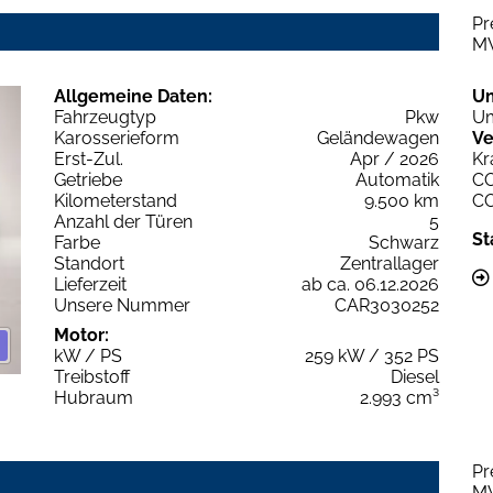
Pr
M
Allgemeine Daten:
U
Fahrzeugtyp
Pkw
Um
Karosserieform
Geländewagen
Ve
Erst-Zul.
Apr / 2026
Kr
Getriebe
Automatik
C
Kilometerstand
9.500 km
C
Anzahl der Türen
5
St
Farbe
Schwarz
Standort
Zentrallager
Lieferzeit
ab ca. 06.12.2026
Unsere Nummer
CAR3030252
Motor:
kW / PS
259 kW / 352 PS
Treibstoff
Diesel
Hubraum
2.993 cm³
Pr
M