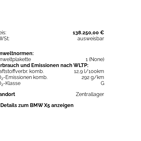
eis:
138.250,00 €
WSt:
ausweisbar
mweltnormen:
weltplakette
1 (None)
rbrauch und Emissionen nach WLTP:
aftstoffverbr. komb.
12,9 l/100km
O
-Emissionen komb.
292 g/km
2
O
-Klasse
G
2
andort
Zentrallager
Details zum BMW X5 anzeigen