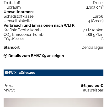
Treibstoff
Diesel
Hubraum
2.993 cm³
Umweltnormen:
Schadstoffklasse
Euro6
Umweltplakette
4 (Green)
Verbrauch und Emissionen nach WLTP:
Kraftstoffverbr. komb.
7,1 l/100km
CO
-Emissionen komb.
186 g/km
2
CO
-Klasse
G
2
Standort
Zentrallager
Details zum BMW X5 anzeigen
BMW X5 xDrive40d
Preis:
86.300,00 €
MWSt:
ausweisbar