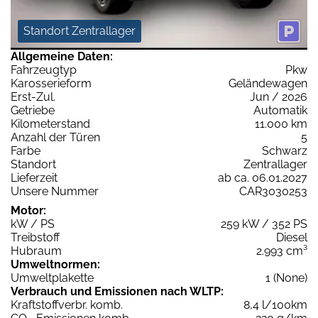
Standort Zentrallager
Allgemeine Daten:
Fahrzeugtyp
Pkw
Karosserieform
Geländewagen
Erst-Zul.
Jun / 2026
Getriebe
Automatik
Kilometerstand
11.000 km
Anzahl der Türen
5
Farbe
Schwarz
Standort
Zentrallager
Lieferzeit
ab ca. 06.01.2027
Unsere Nummer
CAR3030253
Motor:
kW / PS
259 kW / 352 PS
Treibstoff
Diesel
Hubraum
2.993 cm³
Umweltnormen:
Umweltplakette
1 (None)
Verbrauch und Emissionen nach WLTP:
Kraftstoffverbr. komb.
8,4 l/100km