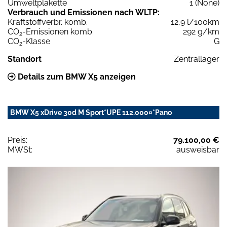
Umweltplakette
1 (None)
Verbrauch und Emissionen nach WLTP:
Kraftstoffverbr. komb.
12,9 l/100km
CO
-Emissionen komb.
292 g/km
2
CO
-Klasse
G
2
Standort
Zentrallager
Details zum BMW X5 anzeigen
BMW X5 xDrive 30d M Sport*UPE 112.000¤*Pano
Preis:
79.100,00 €
MWSt:
ausweisbar