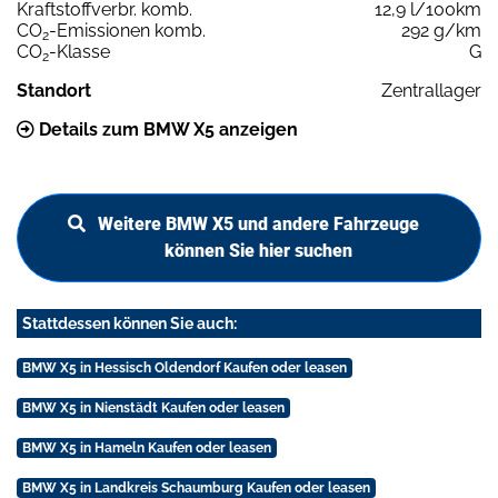
Kraftstoffverbr. komb.
12,9 l/100km
CO
-Emissionen komb.
292 g/km
2
CO
-Klasse
G
2
Standort
Zentrallager
Details zum BMW X5 anzeigen
Weitere BMW X5 und andere Fahrzeuge
können Sie hier suchen
Stattdessen können Sie auch:
BMW X5 in Hessisch Oldendorf Kaufen oder leasen
BMW X5 in Nienstädt Kaufen oder leasen
BMW X5 in Hameln Kaufen oder leasen
BMW X5 in Landkreis Schaumburg Kaufen oder leasen