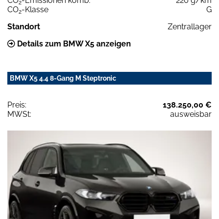
CO
-Emissionen komb.
220 g/km
2
CO
-Klasse
G
2
Standort
Zentrallager
Details zum BMW X5 anzeigen
BMW X5 4.4 8-Gang M Steptronic
Preis:
138.250,00 €
MWSt:
ausweisbar