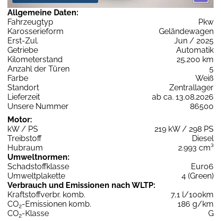
Allgemeine Daten:
Fahrzeugtyp
Pkw
Karosserieform
Geländewagen
Erst-Zul.
Jun / 2025
Getriebe
Automatik
Kilometerstand
25.200 km
Anzahl der Türen
5
Farbe
Weiß
Standort
Zentrallager
Lieferzeit
ab ca. 13.08.2026
Unsere Nummer
86500
Motor:
kW / PS
219 kW / 298 PS
Treibstoff
Diesel
Hubraum
2.993 cm³
Umweltnormen:
Schadstoffklasse
Euro6
Umweltplakette
4 (Green)
Verbrauch und Emissionen nach WLTP:
Kraftstoffverbr. komb.
7,1 l/100km
CO
-Emissionen komb.
186 g/km
2
CO
-Klasse
G
2