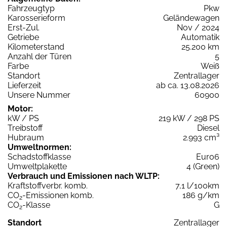
Fahrzeugtyp
Pkw
Karosserieform
Geländewagen
Erst-Zul.
Nov / 2024
Getriebe
Automatik
Kilometerstand
25.200 km
Anzahl der Türen
5
Farbe
Weiß
Standort
Zentrallager
Lieferzeit
ab ca. 13.08.2026
Unsere Nummer
60900
Motor:
kW / PS
219 kW / 298 PS
Treibstoff
Diesel
Hubraum
2.993 cm³
Umweltnormen:
Schadstoffklasse
Euro6
Umweltplakette
4 (Green)
Verbrauch und Emissionen nach WLTP:
Kraftstoffverbr. komb.
7,1 l/100km
CO
-Emissionen komb.
186 g/km
2
CO
-Klasse
G
2
Standort
Zentrallager