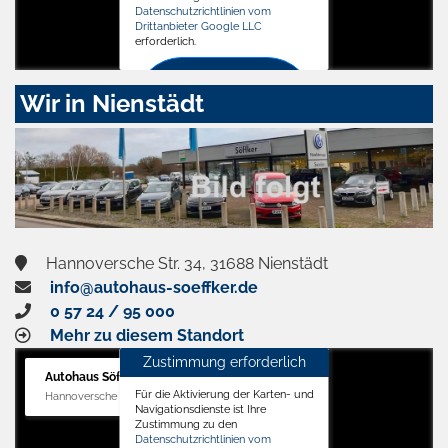
Datenschutzrichtlinien vom
Drittanbieter Google LLC
erforderlich.
Zustimmen
Wir in Nienstädt
und
aktivieren
Hannoversche Str. 34, 31688 Nienstädt
info@autohaus-soeffker.de
0 57 24 / 95 000
Mehr zu diesem Standort
Zustimmung erforderlich
Autohaus Söffker GmbH
Für die Aktivierung der Karten- und
Hannoversche Str. 34, 31688 Nienstädt
Navigationsdienste ist Ihre
Zustimmung zu den
Datenschutzrichtlinien vom