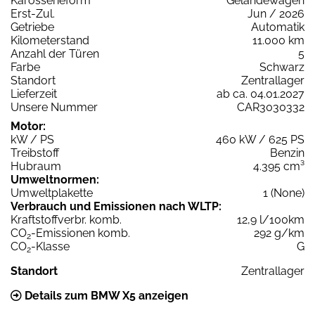
Karosserieform
Geländewagen
Erst-Zul.
Jun / 2026
Getriebe
Automatik
Kilometerstand
11.000 km
Anzahl der Türen
5
Farbe
Schwarz
Standort
Zentrallager
Lieferzeit
ab ca. 04.01.2027
Unsere Nummer
CAR3030332
Motor:
kW / PS
460 kW / 625 PS
Treibstoff
Benzin
Hubraum
4.395 cm³
Umweltnormen:
Umweltplakette
1 (None)
Verbrauch und Emissionen nach WLTP:
Kraftstoffverbr. komb.
12,9 l/100km
CO
-Emissionen komb.
292 g/km
2
CO
-Klasse
G
2
Standort
Zentrallager
Details zum BMW X5 anzeigen