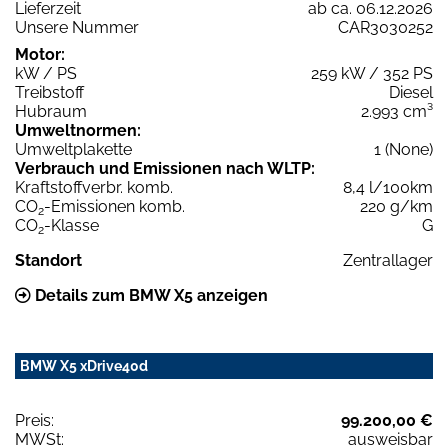
Lieferzeit
ab ca. 06.12.2026
Unsere Nummer
CAR3030252
Motor:
kW / PS
259 kW / 352 PS
Treibstoff
Diesel
Hubraum
2.993 cm³
Umweltnormen:
Umweltplakette
1 (None)
Verbrauch und Emissionen nach WLTP:
Kraftstoffverbr. komb.
8,4 l/100km
CO
-Emissionen komb.
220 g/km
2
CO
-Klasse
G
2
Standort
Zentrallager
Details zum BMW X5 anzeigen
BMW X5 xDrive40d
Preis:
99.200,00 €
MWSt:
ausweisbar