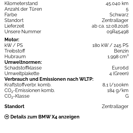
Kilometerstand
45.040 km
Anzahl der Türen
5
Farbe
Schwarz
Standort
Zentrallager
Lieferzeit
ab ca. 12.08.2026
Unsere Nummer
09R45498
Motor:
kW / PS
180 kW / 245 PS
Treibstoff
Benzin
Hubraum
1.998 cm³
Umweltnormen:
Schadstoffklasse
Euro6d
Umweltplakette
4 (Green)
Verbrauch und Emissionen nach WLTP:
Kraftstoffverbr. komb.
8,1 l/100km
CO
-Emissionen komb.
184 g/km
2
CO
-Klasse
G
2
Standort
Zentrallager
Details zum BMW X4 anzeigen