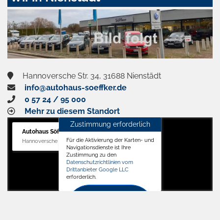
aktivieren
Hannoversche Str. 34, 31688 Nienstädt
info@autohaus-soeffker.de
0 57 24 / 95 000
Mehr zu diesem Standort
Zustimmung erforderlich
Autohaus Söffker GmbH
Für die Aktivierung der Karten- und
Hannoversche Str. 34, 31688 Nienstädt
Navigationsdienste ist Ihre
Zustimmung zu den
Datenschutzrichtlinien vom
Drittanbieter Google LLC
erforderlich.
Zustimmen
und
aktivieren