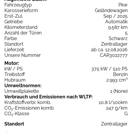
Fahrzeugtyp
Pkw
Karosserieform
Geländewagen
Erst-Zul.
Sep / 2025
Getriebe
Automatik
Kilometerstand
9.587 km
Anzahl der Türen
5
Farbe
Schwarz
Standort
Zentrallager
Lieferzeit
ab ca. 12.08.2026
Unsere Nummer
CAR3022777
Motor:
kW / PS
375 kW / 510 PS
Treibstoff
Benzin
Hubraum
2.993 cm³
Umweltnormen:
Umweltplakette
1 (None)
Verbrauch und Emissionen nach WLTP:
Kraftstoffverbr. komb.
10,8 l/100km
CO
-Emissionen komb.
247 g/km
2
CO
-Klasse
G
2
Standort
Zentrallager