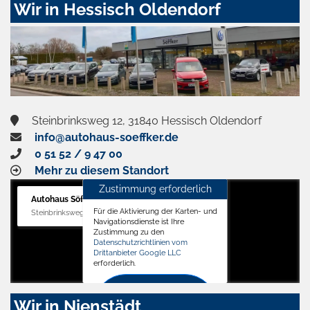
Wir in Hessisch Oldendorf
Steinbrinksweg 12, 31840 Hessisch Oldendorf
info@autohaus-soeffker.de
0 51 52 / 9 47 00
Mehr zu diesem Standort
Zustimmung erforderlich
Autohaus Söffker GmbH
Für die Aktivierung der Karten- und
Steinbrinksweg 12, 31840 Hessisch Oldendorf
Navigationsdienste ist Ihre
Zustimmung zu den
Datenschutzrichtlinien vom
Drittanbieter Google LLC
erforderlich.
Zustimmen
Wir in Nienstädt
und