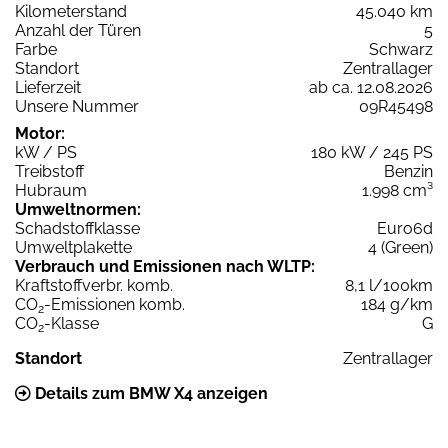
Kilometerstand
45.040 km
Anzahl der Türen
5
Farbe
Schwarz
Standort
Zentrallager
Lieferzeit
ab ca. 12.08.2026
Unsere Nummer
09R45498
Motor:
kW / PS
180 kW / 245 PS
Treibstoff
Benzin
Hubraum
1.998 cm³
Umweltnormen:
Schadstoffklasse
Euro6d
Umweltplakette
4 (Green)
Verbrauch und Emissionen nach WLTP:
Kraftstoffverbr. komb.
8,1 l/100km
CO
-Emissionen komb.
184 g/km
2
CO
-Klasse
G
2
Standort
Zentrallager
Details zum BMW X4 anzeigen