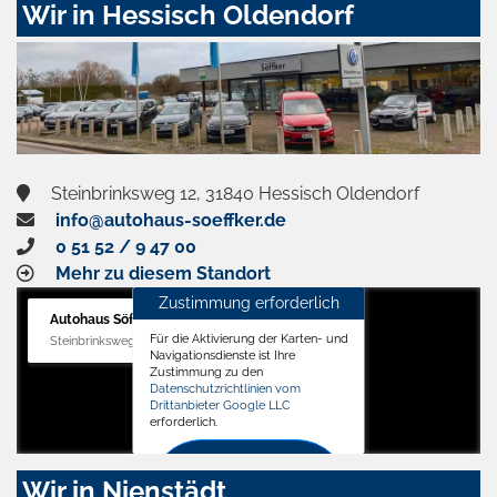
Wir in Hessisch Oldendorf
Steinbrinksweg 12, 31840 Hessisch Oldendorf
info@autohaus-soeffker.de
0 51 52 / 9 47 00
Mehr zu diesem Standort
Zustimmung erforderlich
Autohaus Söffker GmbH
Für die Aktivierung der Karten- und
Steinbrinksweg 12, 31840 Hessisch Oldendorf
Navigationsdienste ist Ihre
Zustimmung zu den
Datenschutzrichtlinien vom
Drittanbieter Google LLC
erforderlich.
Zustimmen
Wir in Nienstädt
und