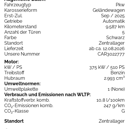
Fahrzeugtyp
Pkw
Karosserieform
Geländewagen
Erst-Zul.
Sep / 2025
Getriebe
Automatik
Kilometerstand
9.587 km
Anzahl der Türen
5
Farbe
Schwarz
Standort
Zentrallager
Lieferzeit
ab ca. 12.08.2026
Unsere Nummer
CAR3022777
Motor:
kW / PS
375 kW / 510 PS
Treibstoff
Benzin
Hubraum
2.993 cm³
Umweltnormen:
Umweltplakette
1 (None)
Verbrauch und Emissionen nach WLTP:
Kraftstoffverbr. komb.
10,8 l/100km
CO
-Emissionen komb.
247 g/km
2
CO
-Klasse
G
2
Standort
Zentrallager