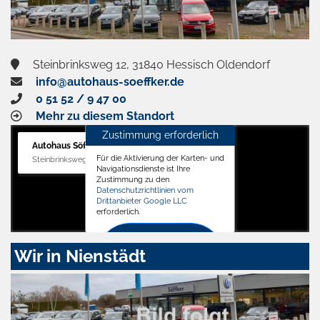
Steinbrinksweg 12, 31840 Hessisch Oldendorf
info@autohaus-soeffker.de
0 51 52 / 9 47 00
Mehr zu diesem Standort
Zustimmung erforderlich
Autohaus Söffker GmbH
Für die Aktivierung der Karten- und
Steinbrinksweg 12, 31840 Hessisch Oldendorf
Navigationsdienste ist Ihre
Zustimmung zu den
Datenschutzrichtlinien vom
Drittanbieter Google LLC
erforderlich.
Zustimmen
Wir in Nienstädt
und
aktivieren