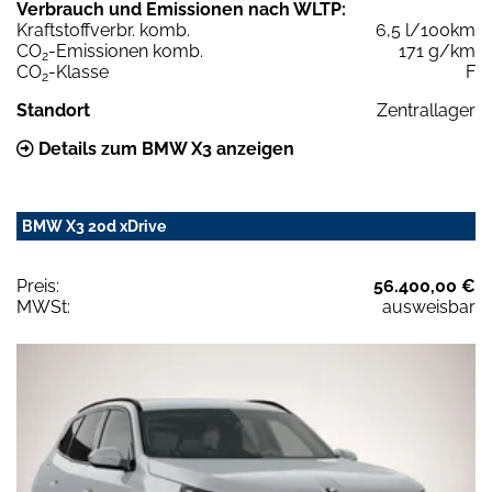
Verbrauch und Emissionen nach WLTP:
Kraftstoffverbr. komb.
6,5 l/100km
CO
-Emissionen komb.
171 g/km
2
CO
-Klasse
F
2
Standort
Zentrallager
Details zum BMW X3 anzeigen
BMW X3 20d xDrive
Preis:
56.400,00 €
MWSt:
ausweisbar