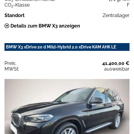
2
CO
-Klasse
F
2
Standort
Zentrallager
Details zum BMW X3 anzeigen
BMW X3 xDrive 20 d Mild-Hybrid 2.0 xDrive KAM AHK LE
Preis:
41.400,00 €
MWSt:
ausweisbar