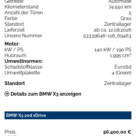
Getriebe
Automatik
Kilometerstand
74.550 km
Anzahl der Türen
5
Farbe
Grau
Standort
Zentrallager
Lieferzeit
ab ca. 12.08.2026
Unsere Nummer
53339646-118_69463
Motor:
kW / PS
140 kW / 190 PS
Hubraum
1.995 cm³
Umweltnormen:
Schadstoffklasse
Euro6d
Umweltplakette
4 (Green)
Standort
Zentrallager
Details zum BMW X3 anzeigen
BMW X3 20d xDrive
Preis:
56.400,00 €