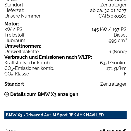
Standort
Zentrallager
Lieferzeit
ab ca. 30.01.2027
Unsere Nummer
CAR3030180
Motor:
kW / PS
145 kW / 197 PS
Treibstoff
Diesel
Hubraum
1.995 cm³
Umweltnormen:
Umweltplakette
1 (None)
Verbrauch und Emissionen nach WLTP:
Kraftstoffverbr. komb.
6,5 l/100km
CO
-Emissionen komb.
171 g/km
2
CO
-Klasse
F
2
Standort
Zentrallager
Details zum BMW X3 anzeigen
BMW X3 xDrive20d Aut. M Sport RFK AHK NAVI LED
Preis:
38.150,00 €