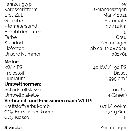
Fahrzeugtyp
Pkw
Karosserieform
Geländewagen
Erst-Zul.
Mär / 2021
Getriebe
Automatik
Kilometerstand
97.712 km
Anzahl der Türen
5
Farbe
Grau
Standort
Zentrallager
Lieferzeit
ab ca. 12.08.2026
Unsere Nummer
082781
Motor:
kW / PS
140 kW / 190 PS
Treibstoff
Diesel
Hubraum
1.995 cm³
Umweltnormen:
Schadstoffklasse
Euro6d
Umweltplakette
4 (Green)
Verbrauch und Emissionen nach WLTP:
Kraftstoffverbr. komb.
6,7 l/100km
CO
-Emissionen komb.
174 g/km
2
CO
-Klasse
F
2
Standort
Zentrallager