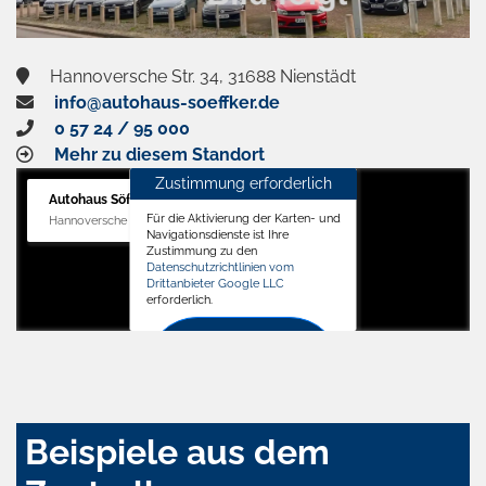
Hannoversche Str. 34, 31688 Nienstädt
info@autohaus-soeffker.de
0 57 24 / 95 000
Mehr zu diesem Standort
Zustimmung erforderlich
Autohaus Söffker GmbH
Für die Aktivierung der Karten- und
Hannoversche Str. 34, 31688 Nienstädt
Navigationsdienste ist Ihre
Zustimmung zu den
Datenschutzrichtlinien vom
Drittanbieter Google LLC
erforderlich.
Zustimmen
und
aktivieren
Beispiele aus dem