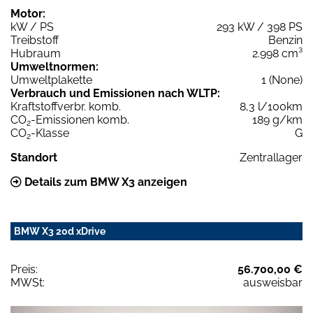
Motor:
kW / PS
293 kW / 398 PS
Treibstoff
Benzin
Hubraum
2.998 cm³
Umweltnormen:
Umweltplakette
1 (None)
Verbrauch und Emissionen nach WLTP:
Kraftstoffverbr. komb.
8,3 l/100km
CO
-Emissionen komb.
189 g/km
2
CO
-Klasse
G
2
Standort
Zentrallager
Details zum BMW X3 anzeigen
BMW X3 20d xDrive
Preis:
56.700,00 €
MWSt:
ausweisbar