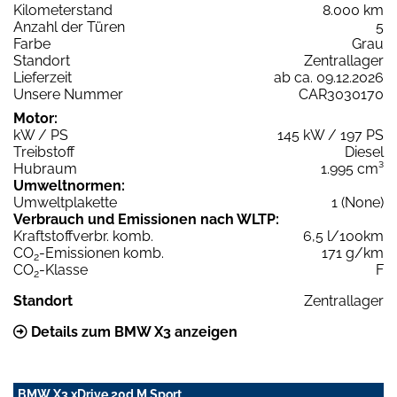
Kilometerstand
8.000 km
Anzahl der Türen
5
Farbe
Grau
Standort
Zentrallager
Lieferzeit
ab ca. 09.12.2026
Unsere Nummer
CAR3030170
Motor:
kW / PS
145 kW / 197 PS
Treibstoff
Diesel
Hubraum
1.995 cm³
Umweltnormen:
Umweltplakette
1 (None)
Verbrauch und Emissionen nach WLTP:
Kraftstoffverbr. komb.
6,5 l/100km
CO
-Emissionen komb.
171 g/km
2
CO
-Klasse
F
2
Standort
Zentrallager
Details zum BMW X3 anzeigen
BMW X3 xDrive 20d M Sport