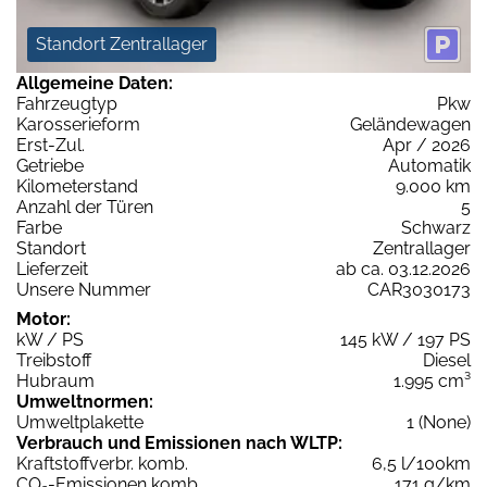
Standort Zentrallager
Allgemeine Daten:
Fahrzeugtyp
Pkw
Karosserieform
Geländewagen
Erst-Zul.
Apr / 2026
Getriebe
Automatik
Kilometerstand
9.000 km
Anzahl der Türen
5
Farbe
Schwarz
Standort
Zentrallager
Lieferzeit
ab ca. 03.12.2026
Unsere Nummer
CAR3030173
Motor:
kW / PS
145 kW / 197 PS
Treibstoff
Diesel
Hubraum
1.995 cm³
Umweltnormen:
Umweltplakette
1 (None)
Verbrauch und Emissionen nach WLTP:
Kraftstoffverbr. komb.
6,5 l/100km
CO
-Emissionen komb.
171 g/km