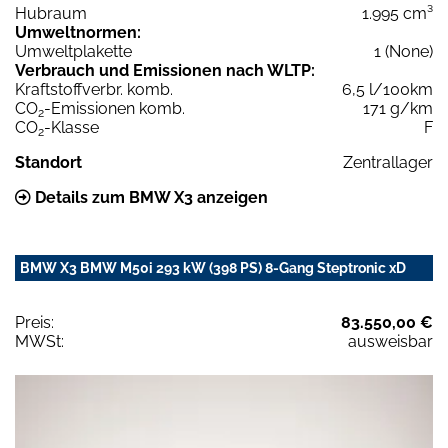
Hubraum
1.995 cm³
Umweltnormen:
Umweltplakette
1 (None)
Verbrauch und Emissionen nach WLTP:
Kraftstoffverbr. komb.
6,5 l/100km
CO
-Emissionen komb.
171 g/km
2
CO
-Klasse
F
2
Standort
Zentrallager
Details zum BMW X3 anzeigen
BMW X3 BMW M50i 293 kW (398 PS) 8-Gang Steptronic xD
Preis:
83.550,00 €
MWSt:
ausweisbar