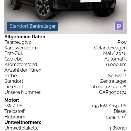
Standort Zentrallager
Allgemeine Daten:
Fahrzeugtyp
Pkw
Karosserieform
Geländewagen
Erst-Zul.
Mai / 2026
Getriebe
Automatik
Kilometerstand
6.000 km
Anzahl der Türen
5
Farbe
Schwarz
Standort
Zentrallager
Lieferzeit
ab ca. 12.12.2026
Unsere Nummer
CAR3030174
Motor:
kW / PS
145 kW / 197 PS
Treibstoff
Diesel
Hubraum
1.995 cm³
Umweltnormen:
Umweltplakette
1 (None)