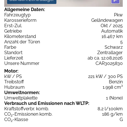
Allgemeine Daten:
Fahrzeugtyp
Pkw
Karosserieform
Geländewagen
Erst-Zul.
Okt / 2025
Getriebe
Automatik
Kilometerstand
16.467 km
Anzahl der Türen
5
Farbe
Schwarz
Standort
Zentrallager
Lieferzeit
ab ca. 12.08.2026
Unsere Nummer
CAR3025830
Motor:
kW / PS
221 kW / 300 PS
Treibstoff
Benzin
Hubraum
1.998 cm³
Umweltnormen:
Umweltplakette
1 (None)
Verbrauch und Emissionen nach WLTP:
Kraftstoffverbr. komb.
8,2 l/100km
CO
-Emissionen komb.
186 g/km
2
CO
-Klasse
G
2