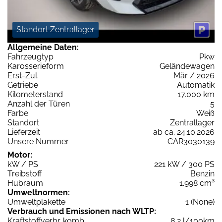
Standort Zentrallager
Allgemeine Daten:
Fahrzeugtyp
Pkw
Karosserieform
Geländewagen
Erst-Zul.
Mär / 2026
Getriebe
Automatik
Kilometerstand
17.000 km
Anzahl der Türen
5
Farbe
Weiß
Standort
Zentrallager
Lieferzeit
ab ca. 24.10.2026
Unsere Nummer
CAR3030139
Motor:
kW / PS
221 kW / 300 PS
Treibstoff
Benzin
Hubraum
1.998 cm³
Umweltnormen:
Umweltplakette
1 (None)
Verbrauch und Emissionen nach WLTP:
Kraftstoffverbr. komb.
8,2 l/100km