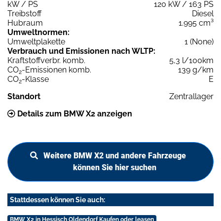
kW / PS
120 kW / 163 PS
Treibstoff
Diesel
Hubraum
1.995 cm³
Umweltnormen:
Umweltplakette
1 (None)
Verbrauch und Emissionen nach WLTP:
Kraftstoffverbr. komb.
5,3 l/100km
CO
-Emissionen komb.
139 g/km
2
CO
-Klasse
E
2
Standort
Zentrallager
Details zum BMW X2 anzeigen
Weitere BMW X2 und andere Fahrzeuge
können Sie hier suchen
Stattdessen können Sie auch:
BMW X2 in Hessisch Oldendorf Kaufen oder leasen