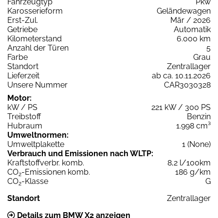
Fahrzeugtyp
Pkw
Karosserieform
Geländewagen
Erst-Zul.
Mär / 2026
Getriebe
Automatik
Kilometerstand
6.000 km
Anzahl der Türen
5
Farbe
Grau
Standort
Zentrallager
Lieferzeit
ab ca. 10.11.2026
Unsere Nummer
CAR3030328
Motor:
kW / PS
221 kW / 300 PS
Treibstoff
Benzin
Hubraum
1.998 cm³
Umweltnormen:
Umweltplakette
1 (None)
Verbrauch und Emissionen nach WLTP:
Kraftstoffverbr. komb.
8,2 l/100km
CO
-Emissionen komb.
186 g/km
2
CO
-Klasse
G
2
Standort
Zentrallager
Details zum BMW X2 anzeigen