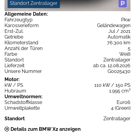
Standort Zentrallager
Allgemeine Daten:
Fahrzeugtyp
Pkw
Karosserieform
Geländewagen
Erst-Zul.
Jul / 2021
Getriebe
Automatik
Kilometerstand
76.300 km
Anzahl der Türen
5
Farbe
Weiß
Standort
Zentrallager
Lieferzeit
ab ca. 12.08.2026
Unsere Nummer
G0025430
Motor:
kW / PS
110 kW / 150 PS
Hubraum
1.995 cm³
Umweltnormen:
Schadstoffklasse
Euro6
Umweltplakette
4 (Green)
Standort
Zentrallager
Details zum BMW X2 anzeigen