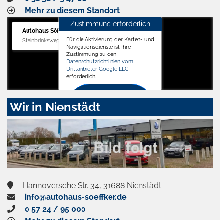
Mehr zu diesem Standort
Zustimmung erforderlich
Autohaus Söffker GmbH
Für die Aktivierung der Karten- und
Steinbrinksweg 12, 31840 Hessisch Oldendorf
Navigationsdienste ist Ihre
Zustimmung zu den
Datenschutzrichtlinien vom
Drittanbieter Google LLC
erforderlich.
Zustimmen
Wir in Nienstädt
und
aktivieren
Hannoversche Str. 34, 31688 Nienstädt
info@autohaus-soeffker.de
0 57 24 / 95 000