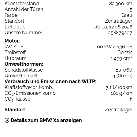
Kilometerstand
82.300 km
Anzahl der Türen
5
Farbe
Grau
Standort
Zentrallager
Lieferzeit
ab ca. 12.08.2026
Unsere Nummer
05W79207
Motor:
kW / PS
100 kW / 136 PS
Treibstoff
Benzin
Hubraum
1.499 cm³
Umweltnormen:
Schadstoffklasse
Euro6d
Umweltplakette
4 (Green)
Verbrauch und Emissionen nach WLTP:
Kraftstoffverbr. komb.
7,1 l/100km
CO
-Emissionen komb.
161 g/km
2
CO
-Klasse
F
2
Standort
Zentrallager
Details zum BMW X2 anzeigen