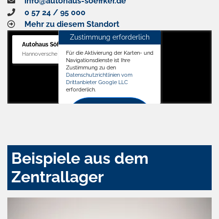
info@autohaus-soeffker.de
0 57 24 / 95 000
Mehr zu diesem Standort
Zustimmung erforderlich
Autohaus Söffker GmbH
Für die Aktivierung der Karten- und
Hannoversche Str. 34, 31688 Nienstädt
Navigationsdienste ist Ihre
Zustimmung zu den
Datenschutzrichtlinien vom
Drittanbieter Google LLC
erforderlich.
Zustimmen
und
aktivieren
Beispiele aus dem
Zentrallager