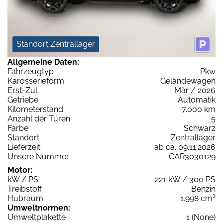
Standort Zentrallager
Allgemeine Daten:
Fahrzeugtyp
Pkw
Karosserieform
Geländewagen
Erst-Zul.
Mär / 2026
Getriebe
Automatik
Kilometerstand
7.000 km
Anzahl der Türen
5
Farbe
Schwarz
Standort
Zentrallager
Lieferzeit
ab ca. 09.11.2026
Unsere Nummer
CAR3030129
Motor:
kW / PS
221 kW / 300 PS
Treibstoff
Benzin
Hubraum
1.998 cm³
Umweltnormen:
Umweltplakette
1 (None)