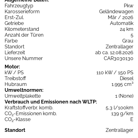
Fahrzeugtyp
Pkw
Karosserieform
Geländewagen
Erst-Zul.
Mär / 2026
Getriebe
Automatik
Kilometerstand
24 km
Anzahl der Türen
5
Farbe
Grau
Standort
Zentrallager
Lieferzeit
ab ca. 12.08.2026
Unsere Nummer
CAR3030130
Motor:
kW / PS
110 kW / 150 PS
Treibstoff
Diesel
Hubraum
1.995 cm³
Umweltnormen:
Umweltplakette
1 (None)
Verbrauch und Emissionen nach WLTP:
Kraftstoffverbr. komb.
5,3 l/100km
CO
-Emissionen komb.
139 g/km
2
CO
-Klasse
E
2
Standort
Zentrallager