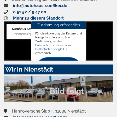
info@autohaus-soeffker.de
0 51 52 / 9 47 00
Mehr zu diesem Standort
Zustimmung erforderlich
Autohaus Söffker GmbH
Für die Aktivierung der Karten- und
Steinbrinksweg 12, 31840 Hessisch Oldendorf
Navigationsdienste ist Ihre
Zustimmung zu den
Datenschutzrichtlinien vom
Drittanbieter Google LLC
erforderlich.
Zustimmen
Wir in Nienstädt
und
aktivieren
Hannoversche Str. 34, 31688 Nienstädt