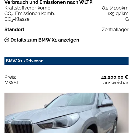
Verbrauch und Emissionen nach WLTP:
Kraftstoffverbr. komb.
8,2 l/100km
CO
-Emissionen komb.
185 g/km
2
CO
-Klasse
G
2
Standort
Zentrallager
Details zum BMW X1 anzeigen
BMW X1 xDrive20d
Preis:
42.200,00 €
MWSt:
ausweisbar