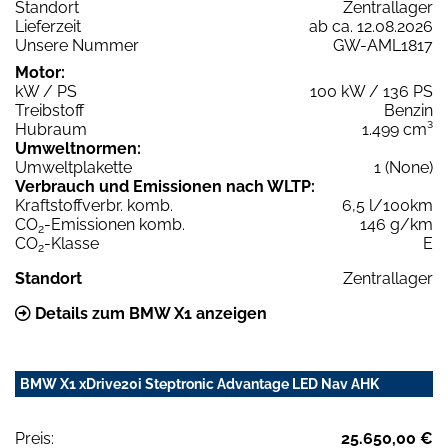
Standort
Zentrallager
Lieferzeit
ab ca. 12.08.2026
Unsere Nummer
GW-AML1817
Motor:
kW / PS
100 kW / 136 PS
Treibstoff
Benzin
Hubraum
1.499 cm³
Umweltnormen:
Umweltplakette
1 (None)
Verbrauch und Emissionen nach WLTP:
Kraftstoffverbr. komb.
6,5 l/100km
CO
-Emissionen komb.
146 g/km
2
CO
-Klasse
E
2
Standort
Zentrallager
Details zum BMW X1 anzeigen
BMW X1 xDrive20i Steptronic Advantage LED Nav AHK
Preis:
25.650,00 €