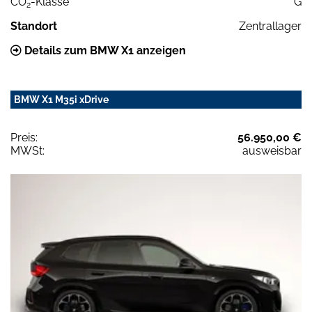
CO
-Klasse
G
2
Standort
Zentrallager
Details zum BMW X1 anzeigen
BMW X1 M35i xDrive
Preis:
56.950,00 €
MWSt:
ausweisbar