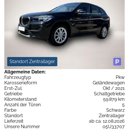
Standort Zentrallager
Allgemeine Daten:
Fahrzeugtyp
Pkw
Karosserieform
Geländewagen
Erst-Zul.
Okt / 2021
Getriebe
Schaltgetriebe
Kilometerstand
59.879 km
Anzahl der Türen
5
Farbe
Schwarz
Standort
Zentrallager
Lieferzeit
ab ca. 12.08.2026
Unsere Nummer
05U33707