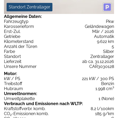
Standort Zentrallager
Allgemeine Daten:
Fahrzeugtyp
Pkw
Karosserieform
Geländewagen
Erst-Zul.
Mär / 2026
Getriebe
Automatik
Kilometerstand
9.622 km
Anzahl der Türen
5
Farbe
Silber
Standort
Zentrallager
Lieferzeit
ab ca. 31.12.2026
Unsere Nummer
CAR3030128
Motor:
kW / PS
221 kW / 300 PS
Treibstoff
Benzin
Hubraum
1.998 cm³
Umweltnormen:
Umweltplakette
1 (None)
Verbrauch und Emissionen nach WLTP:
Kraftstoffverbr. komb.
8,2 l/100km
CO
-Emissionen komb.
185 g/km
2