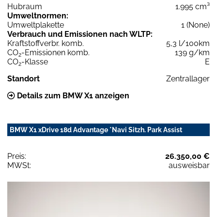
Hubraum
1.995 cm³
Umweltnormen:
Umweltplakette
1 (None)
Verbrauch und Emissionen nach WLTP:
Kraftstoffverbr. komb.
5,3 l/100km
CO
-Emissionen komb.
139 g/km
2
CO
-Klasse
E
2
Standort
Zentrallager
Details zum BMW X1 anzeigen
BMW X1 xDrive 18d Advantage *Navi Sitzh. Park Assist
Preis:
26.350,00 €
MWSt:
ausweisbar