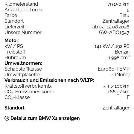
Kilometerstand
79.150 km
Anzahl der Türen
5
Farbe
Blau
Standort
Zentrallager
Lieferzeit
ab ca. 12.08.2026
Unsere Nummer
GW-ABO1547
Motor:
kW / PS
141 kW / 192 PS
Treibstoff
Benzin
Hubraum
1.998 cm³
Umweltnormen:
Schadstoffklasse
Euro6d-TEMP
Umweltplakette
1 (None)
Verbrauch und Emissionen nach WLTP:
Kraftstoffverbr. komb.
7,4 l/100km
CO
-Emissionen komb.
168 g/km
2
CO
-Klasse
F
2
Standort
Zentrallager
Details zum BMW X1 anzeigen