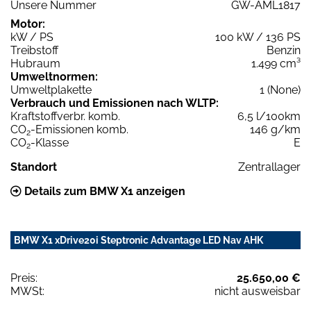
Unsere Nummer
GW-AML1817
Motor:
kW / PS
100 kW / 136 PS
Treibstoff
Benzin
Hubraum
1.499 cm³
Umweltnormen:
Umweltplakette
1 (None)
Verbrauch und Emissionen nach WLTP:
Kraftstoffverbr. komb.
6,5 l/100km
CO
-Emissionen komb.
146 g/km
2
CO
-Klasse
E
2
Standort
Zentrallager
Details zum BMW X1 anzeigen
BMW X1 xDrive20i Steptronic Advantage LED Nav AHK
Preis:
25.650,00 €
MWSt:
nicht ausweisbar