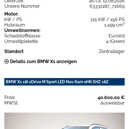
Lieferzeit
ab ca. 12.08.2026
Unsere Nummer
63331187_71669
Motor:
kW / PS
115 kW / 156 PS
Hubraum
1.499 cm³
Umweltnormen:
Schadstoffklasse
Euro6d
Umweltplakette
4 (Green)
Standort
Zentrallager
Details zum BMW X1 anzeigen
BMW X1 18i sDrive M Sport LED Nav Kam eHK SHZ 18Z
Preis:
40.600,00 €
MWSt:
ausweisbar