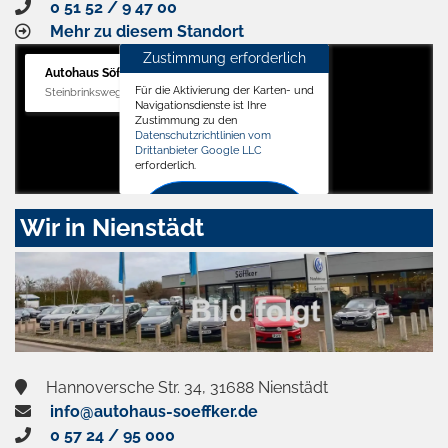
0 51 52 / 9 47 00
Mehr zu diesem Standort
Zustimmung erforderlich
Autohaus Söffker GmbH
Für die Aktivierung der Karten- und
Steinbrinksweg 12, 31840 Hessisch Oldendorf
Navigationsdienste ist Ihre
Zustimmung zu den
Datenschutzrichtlinien vom
Drittanbieter Google LLC
erforderlich.
Zustimmen
Wir in Nienstädt
und
aktivieren
Hannoversche Str. 34, 31688 Nienstädt
info@autohaus-soeffker.de
0 57 24 / 95 000