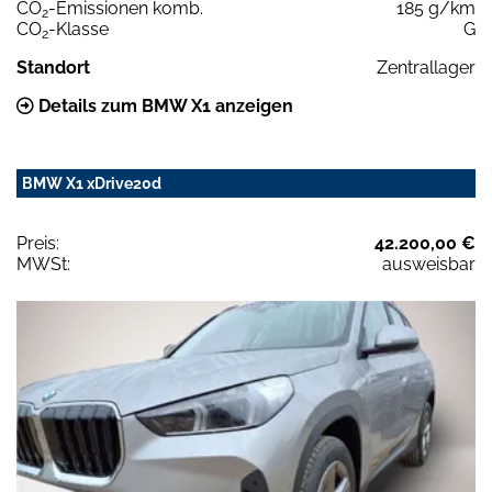
CO
-Emissionen komb.
185 g/km
2
CO
-Klasse
G
2
Standort
Zentrallager
Details zum BMW X1 anzeigen
BMW X1 xDrive20d
Preis:
42.200,00 €
MWSt:
ausweisbar