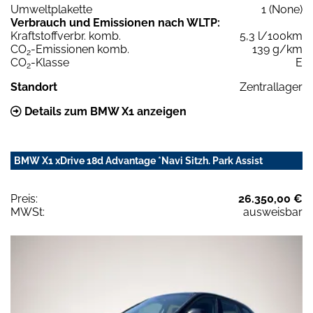
Umweltplakette
1 (None)
Verbrauch und Emissionen nach WLTP:
Kraftstoffverbr. komb.
5,3 l/100km
CO
-Emissionen komb.
139 g/km
2
CO
-Klasse
E
2
Standort
Zentrallager
Details zum BMW X1 anzeigen
BMW X1 xDrive 18d Advantage *Navi Sitzh. Park Assist
Preis:
26.350,00 €
MWSt:
ausweisbar