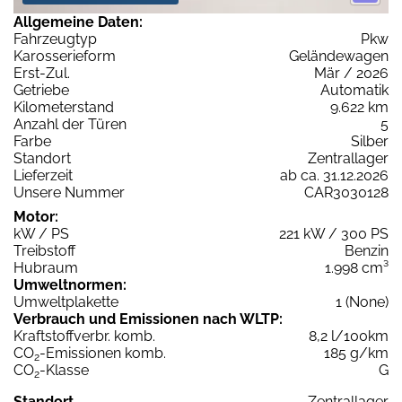
Allgemeine Daten:
Fahrzeugtyp
Pkw
Karosserieform
Geländewagen
Erst-Zul.
Mär / 2026
Getriebe
Automatik
Kilometerstand
9.622 km
Anzahl der Türen
5
Farbe
Silber
Standort
Zentrallager
Lieferzeit
ab ca. 31.12.2026
Unsere Nummer
CAR3030128
Motor:
kW / PS
221 kW / 300 PS
Treibstoff
Benzin
Hubraum
1.998 cm³
Umweltnormen:
Umweltplakette
1 (None)
Verbrauch und Emissionen nach WLTP:
Kraftstoffverbr. komb.
8,2 l/100km
CO
-Emissionen komb.
185 g/km
2
CO
-Klasse
G
2
Standort
Zentrallager