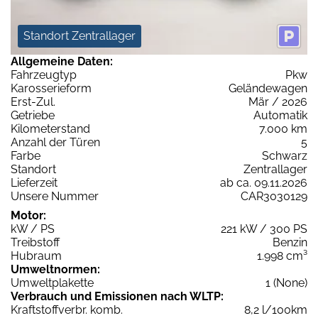
Standort Zentrallager
Allgemeine Daten:
Fahrzeugtyp
Pkw
Karosserieform
Geländewagen
Erst-Zul.
Mär / 2026
Getriebe
Automatik
Kilometerstand
7.000 km
Anzahl der Türen
5
Farbe
Schwarz
Standort
Zentrallager
Lieferzeit
ab ca. 09.11.2026
Unsere Nummer
CAR3030129
Motor:
kW / PS
221 kW / 300 PS
Treibstoff
Benzin
Hubraum
1.998 cm³
Umweltnormen:
Umweltplakette
1 (None)
Verbrauch und Emissionen nach WLTP:
Kraftstoffverbr. komb.
8,2 l/100km