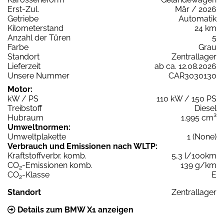
Erst-Zul.
Mär / 2026
Getriebe
Automatik
Kilometerstand
24 km
Anzahl der Türen
5
Farbe
Grau
Standort
Zentrallager
Lieferzeit
ab ca. 12.08.2026
Unsere Nummer
CAR3030130
Motor:
kW / PS
110 kW / 150 PS
Treibstoff
Diesel
Hubraum
1.995 cm³
Umweltnormen:
Umweltplakette
1 (None)
Verbrauch und Emissionen nach WLTP:
Kraftstoffverbr. komb.
5,3 l/100km
CO
-Emissionen komb.
139 g/km
2
CO
-Klasse
E
2
Standort
Zentrallager
Details zum BMW X1 anzeigen