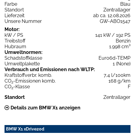
Farbe
Blau
Standort
Zentrallager
Lieferzeit
ab ca. 12.08.2026
Unsere Nummer
GW-ABO1547
Motor:
kW / PS
141 kW / 192 PS
Treibstoff
Benzin
Hubraum
1.998 cm³
Umweltnormen:
Schadstoffklasse
Euro6d-TEMP
Umweltplakette
1 (None)
Verbrauch und Emissionen nach WLTP:
Kraftstoffverbr. komb.
7,4 l/100km
CO
-Emissionen komb.
168 g/km
2
CO
-Klasse
F
2
Standort
Zentrallager
Details zum BMW X1 anzeigen
BMW X1 xDrive20d