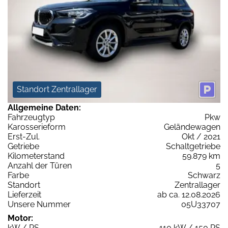
Standort Zentrallager
Allgemeine Daten:
Fahrzeugtyp
Pkw
Karosserieform
Geländewagen
Erst-Zul.
Okt / 2021
Getriebe
Schaltgetriebe
Kilometerstand
59.879 km
Anzahl der Türen
5
Farbe
Schwarz
Standort
Zentrallager
Lieferzeit
ab ca. 12.08.2026
Unsere Nummer
05U33707
Motor:
kW / PS
110 kW / 150 PS