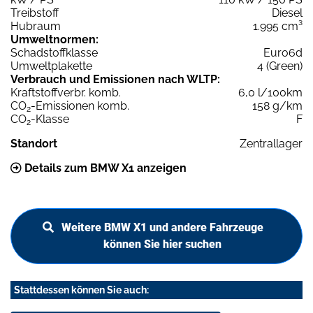
Treibstoff
Diesel
Hubraum
1.995 cm³
Umweltnormen:
Schadstoffklasse
Euro6d
Umweltplakette
4 (Green)
Verbrauch und Emissionen nach WLTP:
Kraftstoffverbr. komb.
6,0 l/100km
CO
-Emissionen komb.
158 g/km
2
CO
-Klasse
F
2
Standort
Zentrallager
Details zum BMW X1 anzeigen
Weitere BMW X1 und andere Fahrzeuge
können Sie hier suchen
Stattdessen können Sie auch: