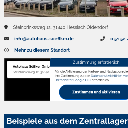
Steinbrinksweg 12, 31840 Hessisch Oldendorf
info@autohaus-soeffker.de
0 51 52 
Mehr zu diesem Standort
Zustimmung erforderlich
Autohaus Söffker GmbH
Für die Aktivierung der Karten- und Navigationsdien
Steinbrinksweg 12, 31840 Hessisch Oldendorf
Ihre Zustimmung zu den
Datenschutzrichtlinien v
Drittanbieter Google LLC
erforderlich.
Zustimmen und aktivieren
Beispiele aus dem Zentrallager