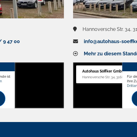
Hannoversche Str. 34, 3
/ 9 47 00
info@autohaus-soeffk
Mehr zu diesem Stand
Autohaus Söffker GmbH
ste ist
Für di
Hannoversche Str. 34, 31688 Nienst
om
Ihre 
Dritta