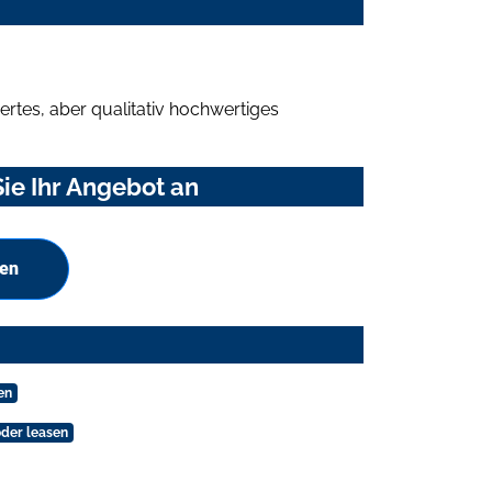
rtes, aber qualitativ hochwertiges
ie Ihr Angebot an
hen
en
der leasen