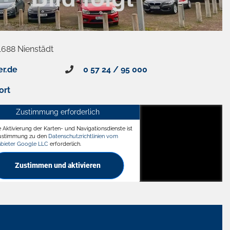
1688 Nienstädt
er.de
0 57 24 / 95 000
ort
Zustimmung erforderlich
e Aktivierung der Karten- und Navigationsdienste ist
ädt
Zustimmung zu den
Datenschutzrichtlinien vom
nbieter Google LLC
erforderlich.
Zustimmen und aktivieren