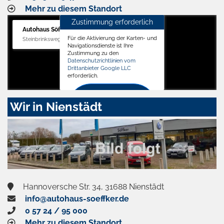
Mehr zu diesem Standort
Zustimmung erforderlich
Autohaus Söffker GmbH
Für die Aktivierung der Karten- und
Steinbrinksweg 12, 31840 Hessisch Oldendorf
Navigationsdienste ist Ihre
Zustimmung zu den
Datenschutzrichtlinien vom
Drittanbieter Google LLC
erforderlich.
Zustimmen
Wir in Nienstädt
und
aktivieren
Hannoversche Str. 34, 31688 Nienstädt
info@autohaus-soeffker.de
0 57 24 / 95 000
Mehr zu diesem Standort