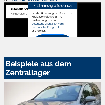
Zustimmung erforderlich
Autohaus Söffker GmbH
Für die Aktivierung der Karten- und
Hannoversche Str. 34, 31688 Nienstädt
Navigationsdienste ist Ihre
Zustimmung zu den
Datenschutzrichtlinien vom
Drittanbieter Google LLC
erforderlich.
Zustimmen
und
aktivieren
Beispiele aus dem
Zentrallager