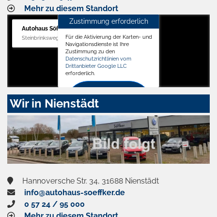
Mehr zu diesem Standort
Zustimmung erforderlich
Autohaus Söffker GmbH
Für die Aktivierung der Karten- und
Steinbrinksweg 12, 31840 Hessisch Oldendorf
Navigationsdienste ist Ihre
Zustimmung zu den
Datenschutzrichtlinien vom
Drittanbieter Google LLC
erforderlich.
Zustimmen
Wir in Nienstädt
und
aktivieren
Hannoversche Str. 34, 31688 Nienstädt
info@autohaus-soeffker.de
0 57 24 / 95 000
Mehr zu diesem Standort