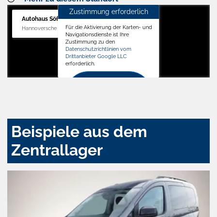
Zustimmung erforderlich
Autohaus Söffker GmbH
Für die Aktivierung der Karten- und
Hannoversche Str. 34, 31688 Nienstädt
Navigationsdienste ist Ihre
Zustimmung zu den
Datenschutzrichtlinien vom
Drittanbieter Google LLC
erforderlich.
Zustimmen
und
aktivieren
Beispiele aus dem
Zentrallager