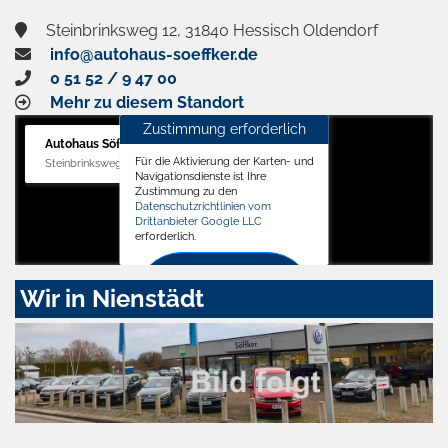
Steinbrinksweg 12, 31840 Hessisch Oldendorf
info@autohaus-soeffker.de
0 51 52 / 9 47 00
Mehr zu diesem Standort
Zustimmung erforderlich
Autohaus Söffker GmbH
Für die Aktivierung der Karten- und
Steinbrinksweg 12, 31840 Hessisch Oldendorf
Navigationsdienste ist Ihre
Zustimmung zu den
Datenschutzrichtlinien vom
Drittanbieter Google LLC
erforderlich.
Zustimmen
Wir in Nienstädt
und
aktivieren