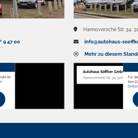
Hannoversche Str. 34, 3
/ 9 47 00
info@autohaus-soeffk
Mehr zu diesem Stand
Autohaus Söffker GmbH
ste ist
Für di
Hannoversche Str. 34, 31688 Nienst
om
Ihre 
Dritta