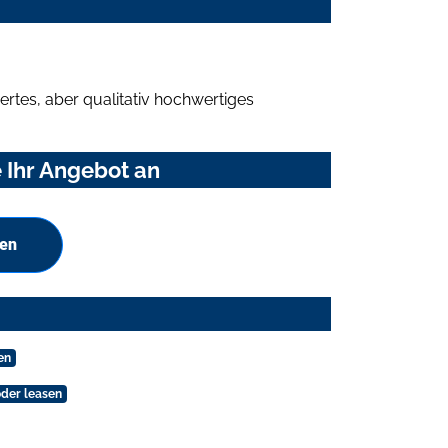
rtes, aber qualitativ hochwertiges
 Ihr Angebot an
hen
en
der leasen