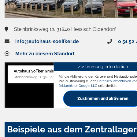
Steinbrinksweg 12, 31840 Hessisch Oldendorf
info@autohaus-soeffker.de
0 51 52 
Mehr zu diesem Standort
Zustimmung erforderlich
Autohaus Söffker GmbH
Für die Aktivierung der Karten- und Navigationsdien
Steinbrinksweg 12, 31840 Hessisch Oldendorf
Ihre Zustimmung zu den
Datenschutzrichtlinien v
Drittanbieter Google LLC
erforderlich.
Zustimmen und aktivieren
Beispiele aus dem Zentrallager