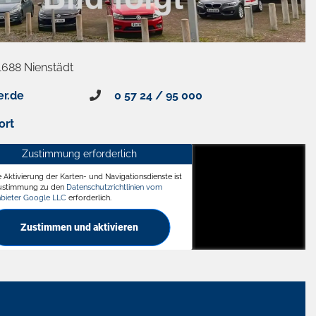
1688 Nienstädt
er.de
0 57 24 / 95 000
ort
Zustimmung erforderlich
e Aktivierung der Karten- und Navigationsdienste ist
ädt
Zustimmung zu den
Datenschutzrichtlinien vom
nbieter Google LLC
erforderlich.
Zustimmen und aktivieren