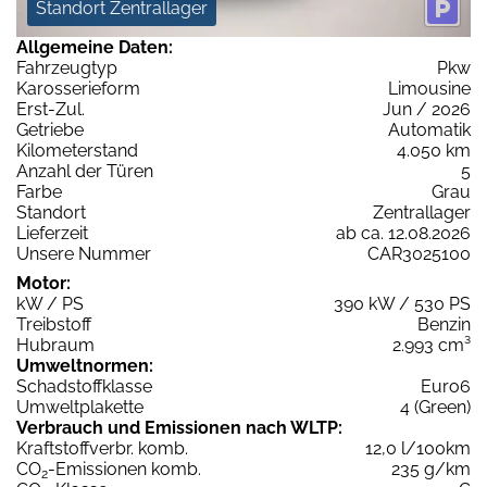
Standort Zentrallager
Allgemeine Daten:
Fahrzeugtyp
Pkw
Karosserieform
Limousine
Erst-Zul.
Jun / 2026
Getriebe
Automatik
Kilometerstand
4.050 km
Anzahl der Türen
5
Farbe
Grau
Standort
Zentrallager
Lieferzeit
ab ca. 12.08.2026
Unsere Nummer
CAR3025100
Motor:
kW / PS
390 kW / 530 PS
Treibstoff
Benzin
Hubraum
2.993 cm³
Umweltnormen:
Schadstoffklasse
Euro6
Umweltplakette
4 (Green)
Verbrauch und Emissionen nach WLTP:
Kraftstoffverbr. komb.
12,0 l/100km
CO
-Emissionen komb.
235 g/km
2