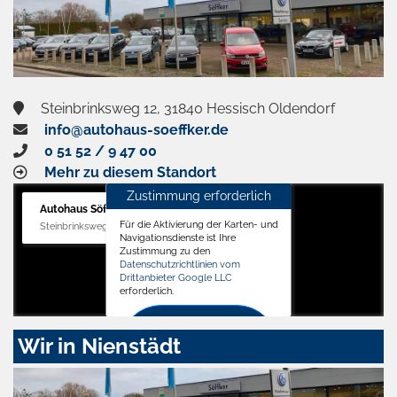
Steinbrinksweg 12, 31840 Hessisch Oldendorf
info@autohaus-soeffker.de
0 51 52 / 9 47 00
Mehr zu diesem Standort
Zustimmung erforderlich
Autohaus Söffker GmbH
Für die Aktivierung der Karten- und
Steinbrinksweg 12, 31840 Hessisch Oldendorf
Navigationsdienste ist Ihre
Zustimmung zu den
Datenschutzrichtlinien vom
Drittanbieter Google LLC
erforderlich.
Zustimmen
Wir in Nienstädt
und
aktivieren