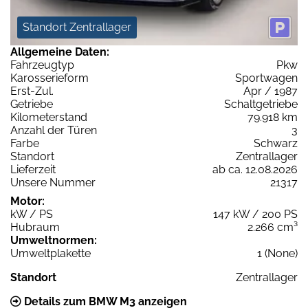
Standort Zentrallager
Allgemeine Daten:
Fahrzeugtyp
Pkw
Karosserieform
Sportwagen
Erst-Zul.
Apr / 1987
Getriebe
Schaltgetriebe
Kilometerstand
79.918 km
Anzahl der Türen
3
Farbe
Schwarz
Standort
Zentrallager
Lieferzeit
ab ca. 12.08.2026
Unsere Nummer
21317
Motor:
kW / PS
147 kW / 200 PS
Hubraum
2.266 cm³
Umweltnormen:
Umweltplakette
1 (None)
Standort
Zentrallager
Details zum BMW M3 anzeigen