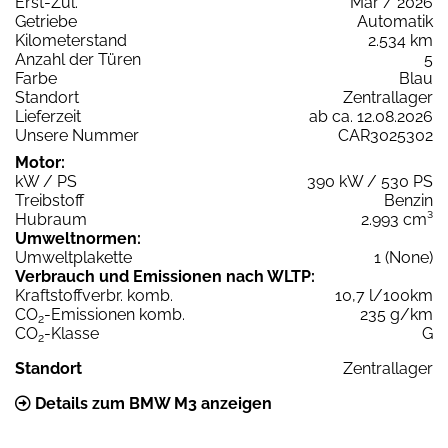
Erst-Zul.
Mär / 2026
Getriebe
Automatik
Kilometerstand
2.534 km
Anzahl der Türen
5
Farbe
Blau
Standort
Zentrallager
Lieferzeit
ab ca. 12.08.2026
Unsere Nummer
CAR3025302
Motor:
kW / PS
390 kW / 530 PS
Treibstoff
Benzin
Hubraum
2.993 cm³
Umweltnormen:
Umweltplakette
1 (None)
Verbrauch und Emissionen nach WLTP:
Kraftstoffverbr. komb.
10,7 l/100km
CO
-Emissionen komb.
235 g/km
2
CO
-Klasse
G
2
Standort
Zentrallager
Details zum BMW M3 anzeigen