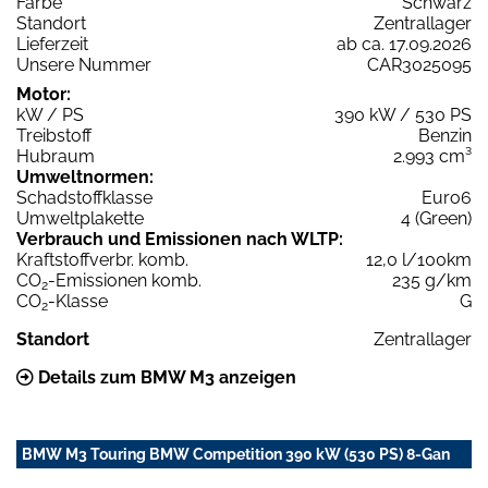
Farbe
Schwarz
Standort
Zentrallager
Lieferzeit
ab ca. 17.09.2026
Unsere Nummer
CAR3025095
Motor:
kW / PS
390 kW / 530 PS
Treibstoff
Benzin
Hubraum
2.993 cm³
Umweltnormen:
Schadstoffklasse
Euro6
Umweltplakette
4 (Green)
Verbrauch und Emissionen nach WLTP:
Kraftstoffverbr. komb.
12,0 l/100km
CO
-Emissionen komb.
235 g/km
2
CO
-Klasse
G
2
Standort
Zentrallager
Details zum BMW M3 anzeigen
BMW M3 Touring BMW Competition 390 kW (530 PS) 8-Gan