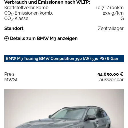
Verbrauch und Emissionen nach WLTP:
Kraftstoffverbr. komb.
10,7 l/100km
CO
-Emissionen komb.
235 g/km
2
CO
-Klasse
G
2
Standort
Zentrallager
Details zum BMW M3 anzeigen
BMW M3 Touring BMW Competition 390 kW (530 PS) 8-Gan
Preis:
94.850,00 €
MWSt:
ausweisbar