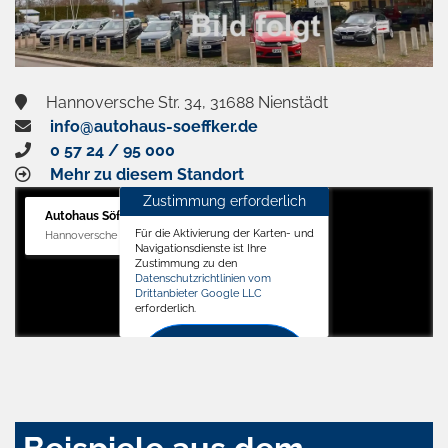
Hannoversche Str. 34, 31688 Nienstädt
info@autohaus-soeffker.de
0 57 24 / 95 000
Mehr zu diesem Standort
Zustimmung erforderlich
Autohaus Söffker GmbH
Für die Aktivierung der Karten- und
Hannoversche Str. 34, 31688 Nienstädt
Navigationsdienste ist Ihre
Zustimmung zu den
Datenschutzrichtlinien vom
Drittanbieter Google LLC
erforderlich.
Zustimmen
und
aktivieren