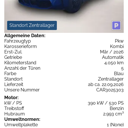
Standort Zentrallager
Allgemeine Daten:
Fahrzeugtyp
Pkw
Karosserieform
Kombi
Erst-Zul.
Mär / 2026
Getriebe
Automatik
Kilometerstand
4.050 km
Anzahl der Türen
5
Farbe
Blau
Standort
Zentrallager
Lieferzeit
ab ca. 22.09.2026
Unsere Nummer
CAR3025303
Motor:
kW / PS
390 kW / 530 PS
Treibstoff
Benzin
Hubraum
2.993 cm³
Umweltnormen:
Umweltplakette
1 (None)