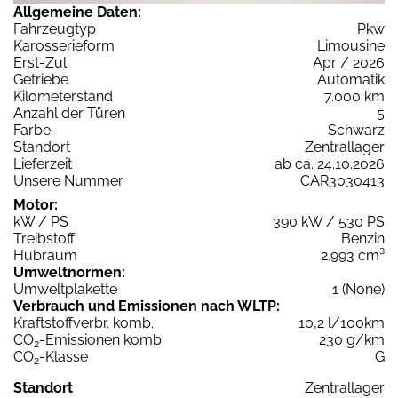
Allgemeine Daten:
Fahrzeugtyp
Pkw
Karosserieform
Limousine
Erst-Zul.
Apr / 2026
Getriebe
Automatik
Kilometerstand
7.000 km
Anzahl der Türen
5
Farbe
Schwarz
Standort
Zentrallager
Lieferzeit
ab ca. 24.10.2026
Unsere Nummer
CAR3030413
Motor:
kW / PS
390 kW / 530 PS
Treibstoff
Benzin
Hubraum
2.993 cm³
Umweltnormen:
Umweltplakette
1 (None)
Verbrauch und Emissionen nach WLTP:
Kraftstoffverbr. komb.
10,2 l/100km
CO
-Emissionen komb.
230 g/km
2
CO
-Klasse
G
2
Standort
Zentrallager