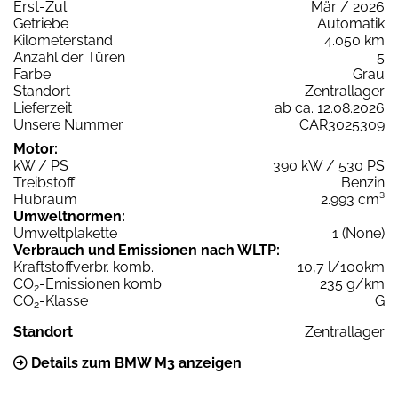
Erst-Zul.
Mär / 2026
Getriebe
Automatik
Kilometerstand
4.050 km
Anzahl der Türen
5
Farbe
Grau
Standort
Zentrallager
Lieferzeit
ab ca. 12.08.2026
Unsere Nummer
CAR3025309
Motor:
kW / PS
390 kW / 530 PS
Treibstoff
Benzin
Hubraum
2.993 cm³
Umweltnormen:
Umweltplakette
1 (None)
Verbrauch und Emissionen nach WLTP:
Kraftstoffverbr. komb.
10,7 l/100km
CO
-Emissionen komb.
235 g/km
2
CO
-Klasse
G
2
Standort
Zentrallager
Details zum BMW M3 anzeigen