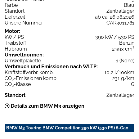
Farbe
Blau
Standort
Zentrallager
Lieferzeit
ab ca. 26.08.2026
Unsere Nummer
CAR3011781
Motor:
kW / PS
390 kW / 530 PS
Treibstoff
Benzin
Hubraum
2.993 cm³
Umweltnormen:
Umweltplakette
1 (None)
Verbrauch und Emissionen nach WLTP:
Kraftstoffverbr. komb.
10,2 l/100km
CO
-Emissionen komb.
231 g/km
2
CO
-Klasse
G
2
Standort
Zentrallager
Details zum BMW M3 anzeigen
BMW M3 Touring BMW Competition 390 kW (530 PS) 8-Gan