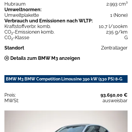
Hubraum
2.993 cm³
Umweltnormen:
Umweltplakette
1 (None)
Verbrauch und Emissionen nach WLTP:
Kraftstoffverbr. komb.
10,7 l/100km
CO
-Emissionen komb.
235 g/km
2
CO
-Klasse
G
2
Standort
Zentrallager
Details zum BMW M3 anzeigen
BMW M3 BMW Competition Limousine 390 kW (530 PS) 8-G
Preis:
93.650,00 €
MWSt:
ausweisbar