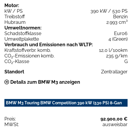
Motor:
kW / PS
390 kW / 530 PS
Treibstoff
Benzin
Hubraum
2.993 cm³
Umweltnormen:
Schadstoffklasse
Euro6
Umweltplakette
4 (Green)
Verbrauch und Emissionen nach WLTP:
Kraftstoffverbr. komb.
12,0 l/100km
CO
-Emissionen komb.
235 g/km
2
CO
-Klasse
G
2
Standort
Zentrallager
Details zum BMW M3 anzeigen
BMW M3 Touring BMW Competition 390 kW (530 PS) 8-Gan
Preis:
92.900,00 €
MWSt:
ausweisbar