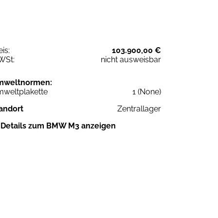
eis:
103.900,00 €
WSt:
nicht ausweisbar
mweltnormen:
weltplakette
1 (None)
andort
Zentrallager
Details zum BMW M3 anzeigen