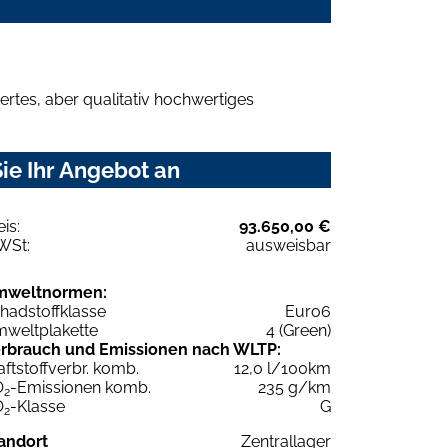
rtes, aber qualitativ hochwertiges
ie Ihr Angebot an
eis:
93.650,00 €
WSt:
ausweisbar
mweltnormen:
hadstoffklasse
Euro6
weltplakette
4 (Green)
rbrauch und Emissionen nach WLTP:
aftstoffverbr. komb.
12,0 l/100km
O
-Emissionen komb.
235 g/km
2
O
-Klasse
G
2
andort
Zentrallager