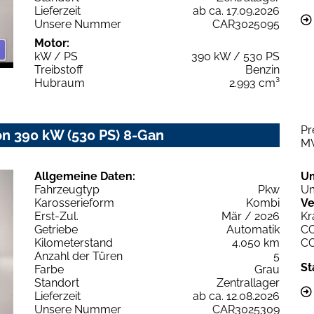
Lieferzeit
ab ca. 17.09.2026
Unsere Nummer
CAR3025095
Motor:
kW / PS
390 kW / 530 PS
Treibstoff
Benzin
Hubraum
2.993 cm³
Pr
 390 kW (530 PS) 8-Gan
M
Allgemeine Daten:
U
Fahrzeugtyp
Pkw
Um
Karosserieform
Kombi
Ve
Erst-Zul.
Mär / 2026
Kr
Getriebe
Automatik
C
Kilometerstand
4.050 km
C
Anzahl der Türen
5
St
Farbe
Grau
Standort
Zentrallager
Lieferzeit
ab ca. 12.08.2026
Unsere Nummer
CAR3025309