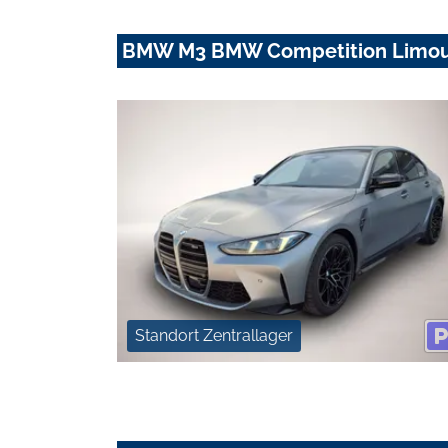
BMW M3 BMW Competition Limousi
Standort Zentrallager