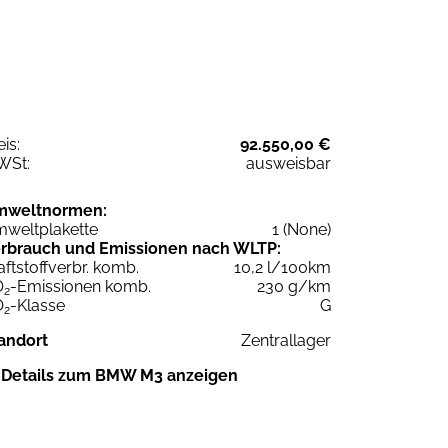
eis:
92.550,00 €
WSt:
ausweisbar
mweltnormen:
weltplakette
1 (None)
rbrauch und Emissionen nach WLTP:
aftstoffverbr. komb.
10,2 l/100km
O
-Emissionen komb.
230 g/km
2
O
-Klasse
G
2
andort
Zentrallager
Details zum BMW M3 anzeigen