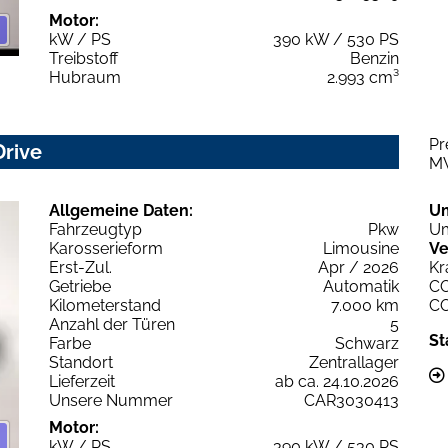
Motor:
kW / PS
390 kW / 530 PS
Treibstoff
Benzin
Hubraum
2.993 cm³
Pr
rive
M
Allgemeine Daten:
U
Fahrzeugtyp
Pkw
Um
Karosserieform
Limousine
Ve
Erst-Zul.
Apr / 2026
Kr
Getriebe
Automatik
C
Kilometerstand
7.000 km
C
Anzahl der Türen
5
St
Farbe
Schwarz
Standort
Zentrallager
Lieferzeit
ab ca. 24.10.2026
Unsere Nummer
CAR3030413
Motor:
kW / PS
390 kW / 530 PS