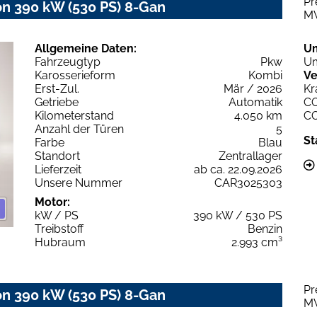
Pr
 390 kW (530 PS) 8-Gan
M
Allgemeine Daten:
U
Fahrzeugtyp
Pkw
Um
Karosserieform
Kombi
Ve
Erst-Zul.
Mär / 2026
Kr
Getriebe
Automatik
C
Kilometerstand
4.050 km
C
Anzahl der Türen
5
St
Farbe
Blau
Standort
Zentrallager
Lieferzeit
ab ca. 22.09.2026
Unsere Nummer
CAR3025303
Motor:
kW / PS
390 kW / 530 PS
Treibstoff
Benzin
Hubraum
2.993 cm³
Pr
 390 kW (530 PS) 8-Gan
M