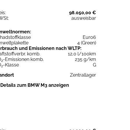
eis:
98.050,00 €
WSt:
ausweisbar
mweltnormen:
hadstoffklasse
Euro6
weltplakette
4 (Green)
rbrauch und Emissionen nach WLTP:
aftstoffverbr. komb.
12,0 l/100km
O
-Emissionen komb.
235 g/km
2
O
-Klasse
G
2
andort
Zentrallager
Details zum BMW M3 anzeigen