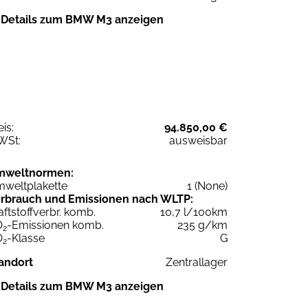
Details zum BMW M3 anzeigen
eis:
94.850,00 €
WSt:
ausweisbar
mweltnormen:
weltplakette
1 (None)
rbrauch und Emissionen nach WLTP:
aftstoffverbr. komb.
10,7 l/100km
O
-Emissionen komb.
235 g/km
2
O
-Klasse
G
2
andort
Zentrallager
Details zum BMW M3 anzeigen