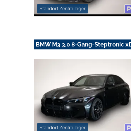
Standort Zentrallager
BMW M3 3.0 8-Gang-Steptronic xD
Standort Zentrallager