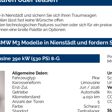
n Nienstädt und sichern Sie sich Ihren Traumwagen.
len lässt fast keine Wünsche offen.
en technologischen Features suchen oder sich für ein preiswe
hnen eine breite Palette an Optionen.
MW M3 Modelle in Nienstädt und fordern S
Pr
ne 390 kW (530 PS) 8-G
M
Allgemeine Daten:
U
Fahrzeugtyp
Pkw
Sc
Karosserieform
Limousine
Um
Erst-Zul.
Jun / 2026
Ve
Getriebe
Automatik
Kr
Kilometerstand
4.050 km
C
Anzahl der Türen
5
C
Farbe
Schwarz
St
Standort
Zentrallager