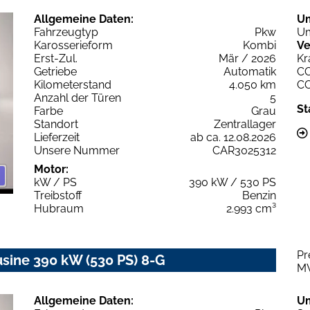
Allgemeine Daten:
U
Fahrzeugtyp
Pkw
Um
Karosserieform
Kombi
Ve
Erst-Zul.
Mär / 2026
Kr
Getriebe
Automatik
C
Kilometerstand
4.050 km
C
Anzahl der Türen
5
St
Farbe
Grau
Standort
Zentrallager
Lieferzeit
ab ca. 12.08.2026
Unsere Nummer
CAR3025312
Motor:
kW / PS
390 kW / 530 PS
Treibstoff
Benzin
Hubraum
2.993 cm³
Pr
ne 390 kW (530 PS) 8-G
M
Allgemeine Daten:
U