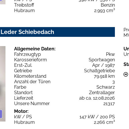
Treibstoff
Benzin
Hubraum
2.993 cm³
Pr
 Leder Schiebedach
M
Allgemeine Daten:
U
Fahrzeugtyp
Pkw
Um
Karosserieform
Sportwagen
St
Erst-Zul.
Apr / 1987
Getriebe
Schaltgetriebe
Kilometerstand
79.918 km
Anzahl der Türen
3
Farbe
Schwarz
Standort
Zentrallager
Lieferzeit
ab ca. 12.08.2026
Unsere Nummer
21317
Motor:
kW / PS
147 kW / 200 PS
Hubraum
2.266 cm³