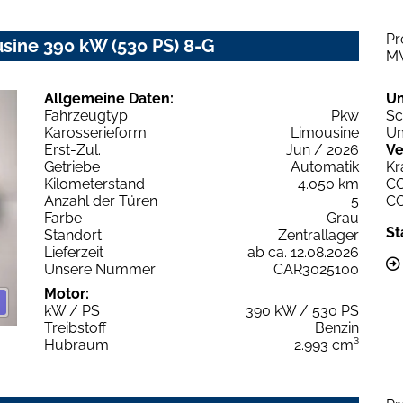
Pr
ne 390 kW (530 PS) 8-G
M
Allgemeine Daten:
U
Fahrzeugtyp
Pkw
Sc
Karosserieform
Limousine
Um
Erst-Zul.
Jun / 2026
Ve
Getriebe
Automatik
Kr
Kilometerstand
4.050 km
C
Anzahl der Türen
5
C
Farbe
Grau
St
Standort
Zentrallager
Lieferzeit
ab ca. 12.08.2026
Unsere Nummer
CAR3025100
Motor:
kW / PS
390 kW / 530 PS
Treibstoff
Benzin
Hubraum
2.993 cm³