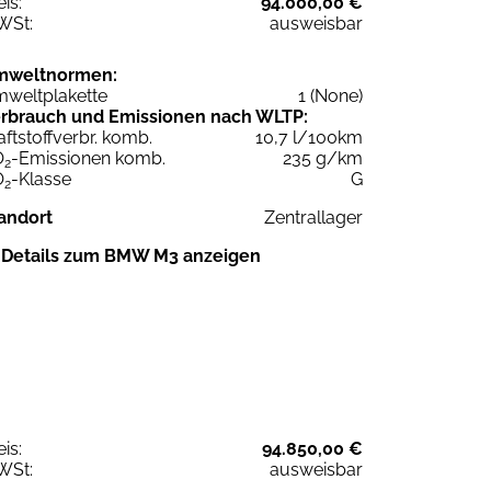
eis:
94.000,00 €
WSt:
ausweisbar
mweltnormen:
weltplakette
1 (None)
rbrauch und Emissionen nach WLTP:
aftstoffverbr. komb.
10,7 l/100km
O
-Emissionen komb.
235 g/km
2
O
-Klasse
G
2
andort
Zentrallager
Details zum BMW M3 anzeigen
eis:
94.850,00 €
WSt:
ausweisbar