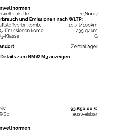
mweltnormen:
weltplakette
1 (None)
rbrauch und Emissionen nach WLTP:
aftstoffverbr. komb.
10,7 l/100km
O
-Emissionen komb.
235 g/km
2
O
-Klasse
G
2
andort
Zentrallager
Details zum BMW M3 anzeigen
eis:
93.650,00 €
WSt:
ausweisbar
mweltnormen: