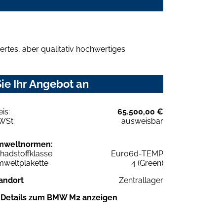
rtes, aber qualitativ hochwertiges
ie Ihr Angebot an
eis:
65.500,00 €
WSt:
ausweisbar
mweltnormen:
hadstoffklasse
Euro6d-TEMP
weltplakette
4 (Green)
andort
Zentrallager
Details zum BMW M2 anzeigen