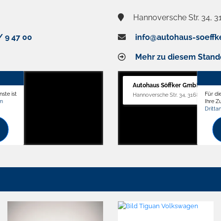
Hannoversche Str. 34, 3
/ 9 47 00
info@autohaus-soeffk
Mehr zu diesem Stand
Autohaus Söffker GmbH
ste ist
Für di
Hannoversche Str. 34, 31688 Nienst
om
Ihre 
Dritta