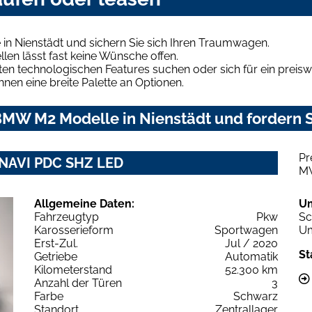
n Nienstädt und sichern Sie sich Ihren Traumwagen.
len lässt fast keine Wünsche offen.
en technologischen Features suchen oder sich für ein preiswe
hnen eine breite Palette an Optionen.
MW M2 Modelle in Nienstädt und fordern S
Pr
NAVI PDC SHZ LED
M
Allgemeine Daten:
U
Fahrzeugtyp
Pkw
Sc
Karosserieform
Sportwagen
Um
Erst-Zul.
Jul / 2020
St
Getriebe
Automatik
Kilometerstand
52.300 km
Anzahl der Türen
3
Farbe
Schwarz
Standort
Zentrallager