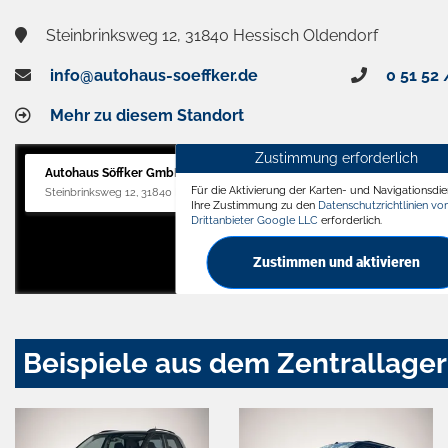
Steinbrinksweg 12, 31840 Hessisch Oldendorf
info@autohaus-soeffker.de
0 51 52 
Mehr zu diesem Standort
Zustimmung erforderlich
Autohaus Söffker GmbH
Für die Aktivierung der Karten- und Navigationsdien
Steinbrinksweg 12, 31840 Hessisch Oldendorf
Ihre Zustimmung zu den
Datenschutzrichtlinien v
Drittanbieter Google LLC
erforderlich.
Zustimmen und aktivieren
Beispiele aus dem Zentrallager