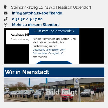
Steinbrinksweg 12, 31840 Hessisch Oldendorf
info@autohaus-soeffker.de
0 51 52 / 9 47 00
Mehr zu diesem Standort
Zustimmung erforderlich
Autohaus Söffker GmbH
Für die Aktivierung der Karten- und
Steinbrinksweg 12, 31840 Hessisch Oldendorf
Navigationsdienste ist Ihre
Zustimmung zu den
Datenschutzrichtlinien vom
Drittanbieter Google LLC
erforderlich.
Zustimmen
Wir in Nienstädt
und
aktivieren