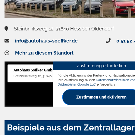
Steinbrinksweg 12, 31840 Hessisch Oldendorf
info@autohaus-soeffker.de
0 51 52 
Mehr zu diesem Standort
Zustimmung erforderlich
Autohaus Söffker GmbH
Für die Aktivierung der Karten- und Navigationsdien
Steinbrinksweg 12, 31840 Hessisch Oldendorf
Ihre Zustimmung zu den
Datenschutzrichtlinien v
Drittanbieter Google LLC
erforderlich.
Zustimmen und aktivieren
Beispiele aus dem Zentrallager