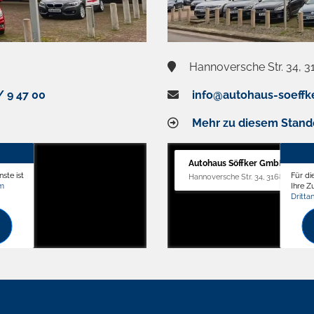
Hannoversche Str. 34, 3
/ 9 47 00
info@autohaus-soeffk
Mehr zu diesem Stand
Autohaus Söffker GmbH
ste ist
Für di
Hannoversche Str. 34, 31688 Nienst
om
Ihre 
Dritta