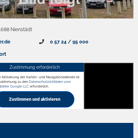
1688 Nienstädt
er.de
0 57 24 / 95 000
ort
Zustimmung erforderlich
e Aktivierung der Karten- und Navigationsdienste ist
ädt
Zustimmung zu den
Datenschutzrichtlinien vom
nbieter Google LLC
erforderlich.
Zustimmen und aktivieren