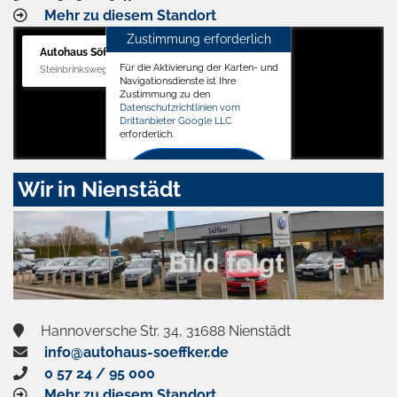
Mehr zu diesem Standort
Zustimmung erforderlich
Autohaus Söffker GmbH
Für die Aktivierung der Karten- und
Steinbrinksweg 12, 31840 Hessisch Oldendorf
Navigationsdienste ist Ihre
Zustimmung zu den
Datenschutzrichtlinien vom
Drittanbieter Google LLC
erforderlich.
Zustimmen
Wir in Nienstädt
und
aktivieren
Hannoversche Str. 34, 31688 Nienstädt
info@autohaus-soeffker.de
0 57 24 / 95 000
Mehr zu diesem Standort