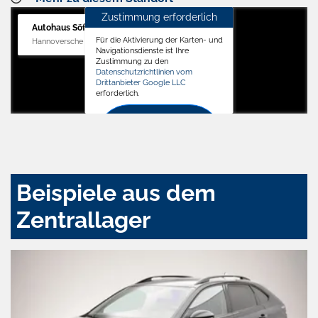
Zustimmung erforderlich
Autohaus Söffker GmbH
Für die Aktivierung der Karten- und
Hannoversche Str. 34, 31688 Nienstädt
Navigationsdienste ist Ihre
Zustimmung zu den
Datenschutzrichtlinien vom
Drittanbieter Google LLC
erforderlich.
Zustimmen
und
aktivieren
Beispiele aus dem
Zentrallager