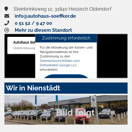
Steinbrinksweg 12, 31840 Hessisch Oldendorf
info@autohaus-soeffker.de
0 51 52 / 9 47 00
Mehr zu diesem Standort
Zustimmung erforderlich
Autohaus Söffker GmbH
Für die Aktivierung der Karten- und
Steinbrinksweg 12, 31840 Hessisch Oldendorf
Navigationsdienste ist Ihre
Zustimmung zu den
Datenschutzrichtlinien vom
Drittanbieter Google LLC
erforderlich.
Zustimmen
Wir in Nienstädt
und
aktivieren