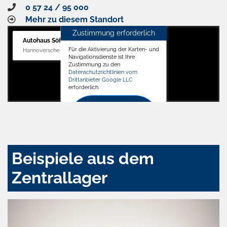
0 57 24 / 95 000
Mehr zu diesem Standort
Zustimmung erforderlich
Autohaus Söffker GmbH
Für die Aktivierung der Karten- und
Hannoversche Str. 34, 31688 Nienstädt
Navigationsdienste ist Ihre
Zustimmung zu den
Datenschutzrichtlinien vom
Drittanbieter Google LLC
erforderlich.
Zustimmen
und
aktivieren
Beispiele aus dem
Zentrallager