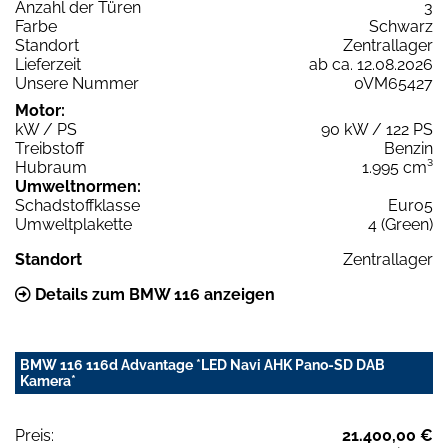
Anzahl der Türen
3
Farbe
Schwarz
Standort
Zentrallager
Lieferzeit
ab ca. 12.08.2026
Unsere Nummer
0VM65427
Motor:
kW / PS
90 kW / 122 PS
Treibstoff
Benzin
Hubraum
1.995 cm³
Umweltnormen:
Schadstoffklasse
Euro5
Umweltplakette
4 (Green)
Standort
Zentrallager
Details zum BMW 116 anzeigen
BMW 116 116d Advantage *LED Navi AHK Pano-SD DAB
Kamera*
Preis:
21.400,00 €