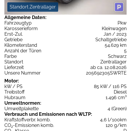
Standort Zentrallager
Allgemeine Daten:
Fahrzeugtyp
Pkw
Karosserieform
Kleinwagen
Erst-Zul.
Jan / 2023
Getriebe
Schaltgetriebe
Kilometerstand
54.629 km
Anzahl der Türen
5
Farbe
Schwarz
Standort
Zentrallager
Lieferzeit
ab ca. 12.08.2026
Unsere Nummer
205692305SWRTE
Motor:
kW / PS
85 kW / 116 PS
Treibstoff
Diesel
Hubraum
1.496 cm³
Umweltnormen:
Umweltplakette
4 (Green)
Verbrauch und Emissionen nach WLTP:
Kraftstoffverbr. komb.
4,6 l/100km
CO
-Emissionen komb.
120 g/km
2
CO
-Klasse
D