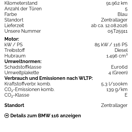
Kilometerstand
91.962 km
Anzahl der Türen
5
Farbe
Blau
Standort
Zentrallager
Lieferzeit
ab ca. 12.08.2026
Unsere Nummer
05T25911
Motor:
kW / PS
85 kW / 116 PS
Treibstoff
Diesel
Hubraum
1.496 cm³
Umweltnormen:
Schadstoffklasse
Euro6d
Umweltplakette
4 (Green)
Verbrauch und Emissionen nach WLTP:
Kraftstoffverbr. komb.
5,3 l/100km
CO
-Emissionen komb.
139 g/km
2
CO
-Klasse
E
2
Standort
Zentrallager
Details zum BMW 116 anzeigen