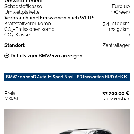
Umweltnormen:
Schadstoffklasse
Euro 6e
Umweltplakette
4 (Green)
Verbrauch und Emissionen nach WLTP:
Kraftstoffverbr. komb.
5,4 l/100km
CO
-Emissionen komb.
122 g/km
2
CO
-Klasse
D
2
Standort
Zentrallager
Details zum BMW 120 anzeigen
BMW 120 120D Auto. M Sport Navi LED Innovation HUD AHK K
Preis:
37.700,00 €
MWSt:
ausweisbar