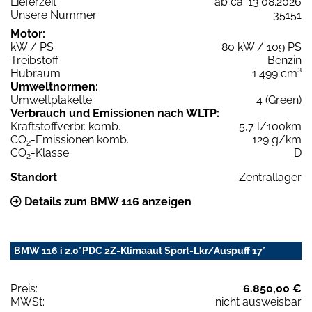
Lieferzeit
ab ca. 13.08.2026
Unsere Nummer
35151
Motor:
kW / PS
80 kW / 109 PS
Treibstoff
Benzin
Hubraum
1.499 cm³
Umweltnormen:
Umweltplakette
4 (Green)
Verbrauch und Emissionen nach WLTP:
Kraftstoffverbr. komb.
5,7 l/100km
CO
-Emissionen komb.
129 g/km
2
CO
-Klasse
D
2
Standort
Zentrallager
Details zum BMW 116 anzeigen
BMW 116 i 2.0*PDC 2Z-Klimaaut Sport-Lkr/Auspuff 17*
Preis:
6.850,00 €
MWSt:
nicht ausweisbar