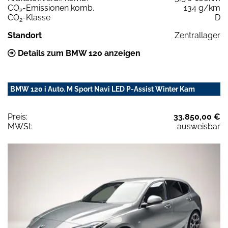
CO
-Emissionen komb.
134 g/km
2
CO
-Klasse
D
2
Standort
Zentrallager
Details zum BMW 120 anzeigen
BMW 120 i Auto. M Sport Navi LED P-Assist Winter Kam
Preis:
33.850,00 €
MWSt:
ausweisbar