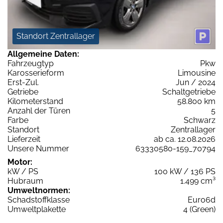
Standort Zentrallager
Allgemeine Daten:
Fahrzeugtyp
Pkw
Karosserieform
Limousine
Erst-Zul.
Jun / 2024
Getriebe
Schaltgetriebe
Kilometerstand
58.800 km
Anzahl der Türen
5
Farbe
Schwarz
Standort
Zentrallager
Lieferzeit
ab ca. 12.08.2026
Unsere Nummer
63330580-159_70794
Motor:
kW / PS
100 kW / 136 PS
Hubraum
1.499 cm³
Umweltnormen:
Schadstoffklasse
Euro6d
Umweltplakette
4 (Green)