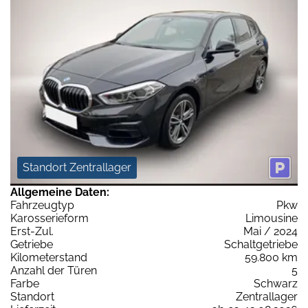
Standort Zentrallager
Allgemeine Daten:
Fahrzeugtyp
Pkw
Karosserieform
Limousine
Erst-Zul.
Mai / 2024
Getriebe
Schaltgetriebe
Kilometerstand
59.800 km
Anzahl der Türen
5
Farbe
Schwarz
Standort
Zentrallager