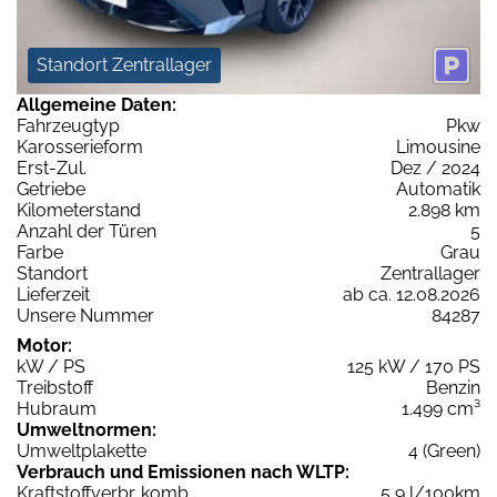
Standort Zentrallager
Allgemeine Daten:
Fahrzeugtyp
Pkw
Karosserieform
Limousine
Erst-Zul.
Dez / 2024
Getriebe
Automatik
Kilometerstand
2.898 km
Anzahl der Türen
5
Farbe
Grau
Standort
Zentrallager
Lieferzeit
ab ca. 12.08.2026
Unsere Nummer
84287
Motor:
kW / PS
125 kW / 170 PS
Treibstoff
Benzin
Hubraum
1.499 cm³
Umweltnormen:
Umweltplakette
4 (Green)
Verbrauch und Emissionen nach WLTP:
Kraftstoffverbr. komb.
5,9 l/100km