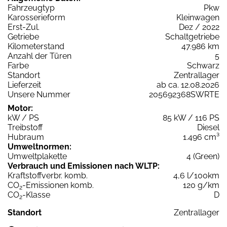
Fahrzeugtyp
Pkw
Karosserieform
Kleinwagen
Erst-Zul.
Dez / 2022
Getriebe
Schaltgetriebe
Kilometerstand
47.986 km
Anzahl der Türen
5
Farbe
Schwarz
Standort
Zentrallager
Lieferzeit
ab ca. 12.08.2026
Unsere Nummer
205692368SWRTE
Motor:
kW / PS
85 kW / 116 PS
Treibstoff
Diesel
Hubraum
1.496 cm³
Umweltnormen:
Umweltplakette
4 (Green)
Verbrauch und Emissionen nach WLTP:
Kraftstoffverbr. komb.
4,6 l/100km
CO
-Emissionen komb.
120 g/km
2
CO
-Klasse
D
2
Standort
Zentrallager