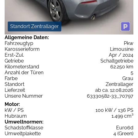
Standort Zentrallager
Allgemeine Daten:
Fahrzeugtyp
Pkw
Karosserieform
Limousine
Erst-Zul.
Apr / 2024
Getriebe
Schaltgetriebe
Kilometerstand
62.250 km
Anzahl der Türen
5
Farbe
Grau
Standort
Zentrallager
Lieferzeit
ab ca. 12.08.2026
Unsere Nummer
63330582-33_70797
Motor:
kW / PS
100 kW / 136 PS
Hubraum
1.499 cm³
Umweltnormen:
Schadstoffklasse
Euro6d
Umweltplakette
4 (Green)