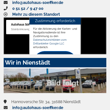
info@autohaus-soeffker.de
0 51 52 / 9 47 00
Mehr zu diesem Standort
Zustimmung erforderlich
Autohaus Söffker GmbH
Für die Aktivierung der Karten- und
Steinbrinksweg 12, 31840 Hessisch Oldendorf
Navigationsdienste ist Ihre
Zustimmung zu den
Datenschutzrichtlinien vom
Drittanbieter Google LLC
erforderlich.
Zustimmen
Wir in Nienstädt
und
aktivieren
Hannoversche Str. 34, 31688 Nienstädt
info@autohaus-soeffker.de