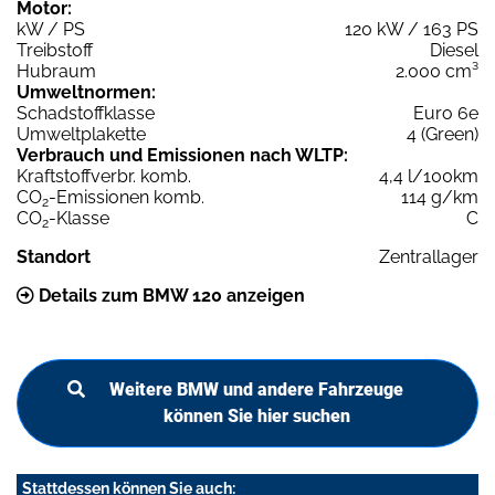
Motor:
kW / PS
120 kW / 163 PS
Treibstoff
Diesel
Hubraum
2.000 cm³
Umweltnormen:
Schadstoffklasse
Euro 6e
Umweltplakette
4 (Green)
Verbrauch und Emissionen nach WLTP:
Kraftstoffverbr. komb.
4,4 l/100km
CO
-Emissionen komb.
114 g/km
2
CO
-Klasse
C
2
Standort
Zentrallager
Details zum BMW 120 anzeigen
Weitere BMW und andere Fahrzeuge
können Sie hier suchen
Stattdessen können Sie auch: