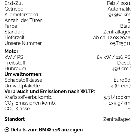
Erst-Zul.
Feb / 2021
Getriebe
Automatik
Kilometerstand
91.962 km
Anzahl der Türen
5
Farbe
Blau
Standort
Zentrallager
Lieferzeit
ab ca. 12.08.2026
Unsere Nummer
05T25911
Motor:
kW / PS
85 kW / 116 PS
Treibstoff
Diesel
Hubraum
1.496 cm³
Umweltnormen:
Schadstoffklasse
Euro6d
Umweltplakette
4 (Green)
Verbrauch und Emissionen nach WLTP:
Kraftstoffverbr. komb.
5,3 l/100km
CO
-Emissionen komb.
139 g/km
2
CO
-Klasse
E
2
Standort
Zentrallager
Details zum BMW 116 anzeigen