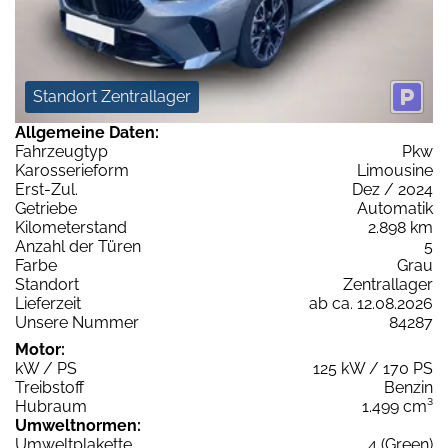
Standort Zentrallager
Allgemeine Daten:
Fahrzeugtyp
Pkw
Karosserieform
Limousine
Erst-Zul.
Dez / 2024
Getriebe
Automatik
Kilometerstand
2.898 km
Anzahl der Türen
5
Farbe
Grau
Standort
Zentrallager
Lieferzeit
ab ca. 12.08.2026
Unsere Nummer
84287
Motor:
kW / PS
125 kW / 170 PS
Treibstoff
Benzin
Hubraum
1.499 cm³
Umweltnormen:
Umweltplakette
4 (Green)