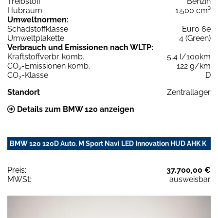
Treibstoff
Benzin
Hubraum
1.500 cm³
Umweltnormen:
Schadstoffklasse
Euro 6e
Umweltplakette
4 (Green)
Verbrauch und Emissionen nach WLTP:
Kraftstoffverbr. komb.
5,4 l/100km
CO
-Emissionen komb.
122 g/km
2
CO
-Klasse
D
2
Standort
Zentrallager
Details zum BMW 120 anzeigen
BMW 120 120D Auto. M Sport Navi LED Innovation HUD AHK K
Preis:
37.700,00 €
MWSt:
ausweisbar