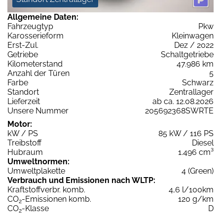
Allgemeine Daten:
Fahrzeugtyp
Pkw
Karosserieform
Kleinwagen
Erst-Zul.
Dez / 2022
Getriebe
Schaltgetriebe
Kilometerstand
47.986 km
Anzahl der Türen
5
Farbe
Schwarz
Standort
Zentrallager
Lieferzeit
ab ca. 12.08.2026
Unsere Nummer
205692368SWRTE
Motor:
kW / PS
85 kW / 116 PS
Treibstoff
Diesel
Hubraum
1.496 cm³
Umweltnormen:
Umweltplakette
4 (Green)
Verbrauch und Emissionen nach WLTP:
Kraftstoffverbr. komb.
4,6 l/100km
CO
-Emissionen komb.
120 g/km
2
CO
-Klasse
D
2