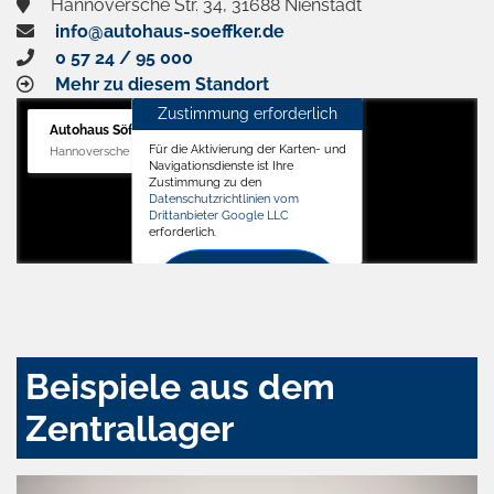
Hannoversche Str. 34, 31688 Nienstädt
info@autohaus-soeffker.de
0 57 24 / 95 000
Mehr zu diesem Standort
Zustimmung erforderlich
Autohaus Söffker GmbH
Für die Aktivierung der Karten- und
Hannoversche Str. 34, 31688 Nienstädt
Navigationsdienste ist Ihre
Zustimmung zu den
Datenschutzrichtlinien vom
Drittanbieter Google LLC
erforderlich.
Zustimmen
und
aktivieren
Beispiele aus dem
Zentrallager