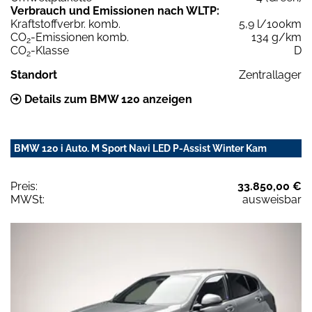
Verbrauch und Emissionen nach WLTP:
Kraftstoffverbr. komb.
5,9 l/100km
CO
-Emissionen komb.
134 g/km
2
CO
-Klasse
D
2
Standort
Zentrallager
Details zum BMW 120 anzeigen
BMW 120 i Auto. M Sport Navi LED P-Assist Winter Kam
Preis:
33.850,00 €
MWSt:
ausweisbar