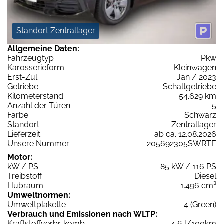
Standort Zentrallager
Allgemeine Daten:
Fahrzeugtyp
Pkw
Karosserieform
Kleinwagen
Erst-Zul.
Jan / 2023
Getriebe
Schaltgetriebe
Kilometerstand
54.629 km
Anzahl der Türen
5
Farbe
Schwarz
Standort
Zentrallager
Lieferzeit
ab ca. 12.08.2026
Unsere Nummer
205692305SWRTE
Motor:
kW / PS
85 kW / 116 PS
Treibstoff
Diesel
Hubraum
1.496 cm³
Umweltnormen:
Umweltplakette
4 (Green)
Verbrauch und Emissionen nach WLTP:
Kraftstoffverbr. komb.
4,6 l/100km