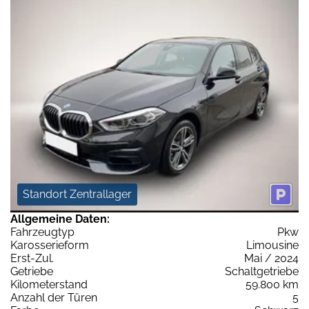
Standort Zentrallager
Allgemeine Daten:
Fahrzeugtyp
Pkw
Karosserieform
Limousine
Erst-Zul.
Mai / 2024
Getriebe
Schaltgetriebe
Kilometerstand
59.800 km
Anzahl der Türen
5