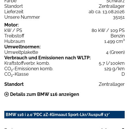
Farbe
Schwarz
Standort
Zentrallager
Lieferzeit
ab ca. 13.08.2026
Unsere Nummer
35151
Motor:
kW / PS
80 kW / 109 PS
Treibstoff
Benzin
Hubraum
1.499 cm³
Umweltnormen:
Umweltplakette
4 (Green)
Verbrauch und Emissionen nach WLTP:
Kraftstoffverbr. komb.
5,7 l/100km
CO
-Emissionen komb.
129 g/km
2
CO
-Klasse
D
2
Standort
Zentrallager
Details zum BMW 116 anzeigen
BMW 116 i 2.0*PDC 2Z-Klimaaut Sport-Lkr/Auspuff 17*