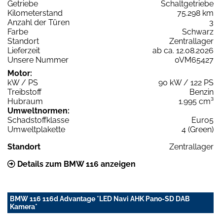
Getriebe
Schaltgetriebe
Kilometerstand
75.298 km
Anzahl der Türen
3
Farbe
Schwarz
Standort
Zentrallager
Lieferzeit
ab ca. 12.08.2026
Unsere Nummer
0VM65427
Motor:
kW / PS
90 kW / 122 PS
Treibstoff
Benzin
Hubraum
1.995 cm³
Umweltnormen:
Schadstoffklasse
Euro5
Umweltplakette
4 (Green)
Standort
Zentrallager
Details zum BMW 116 anzeigen
BMW 116 116d Advantage *LED Navi AHK Pano-SD DAB
Kamera*