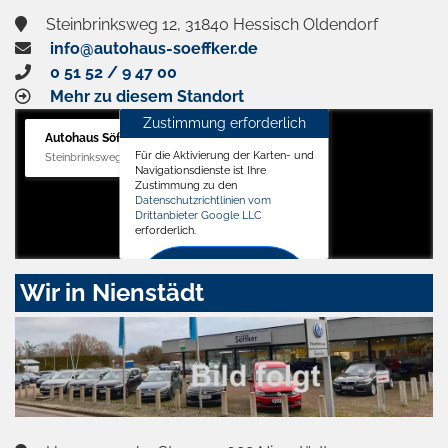
Steinbrinksweg 12, 31840 Hessisch Oldendorf
info@autohaus-soeffker.de
0 51 52 / 9 47 00
Mehr zu diesem Standort
Zustimmung erforderlich
Autohaus Söffker GmbH
Für die Aktivierung der Karten- und
Steinbrinksweg 12, 31840 Hessisch Oldendorf
Navigationsdienste ist Ihre
Zustimmung zu den
Datenschutzrichtlinien vom
Drittanbieter Google LLC
erforderlich.
Zustimmen
Wir in Nienstädt
und
aktivieren