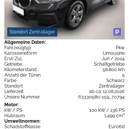
Standort Zentrallager
Allgemeine Daten:
Fahrzeugtyp
Pkw
Karosserieform
Limousine
Erst-Zul.
Jun / 2024
Getriebe
Schaltgetriebe
Kilometerstand
58.800 km
Anzahl der Türen
5
Farbe
Schwarz
Standort
Zentrallager
Lieferzeit
ab ca. 12.08.2026
Unsere Nummer
63330580-159_70794
Motor:
kW / PS
100 kW / 136 PS
Hubraum
1.499 cm³
Umweltnormen:
Schadstoffklasse
Euro6d