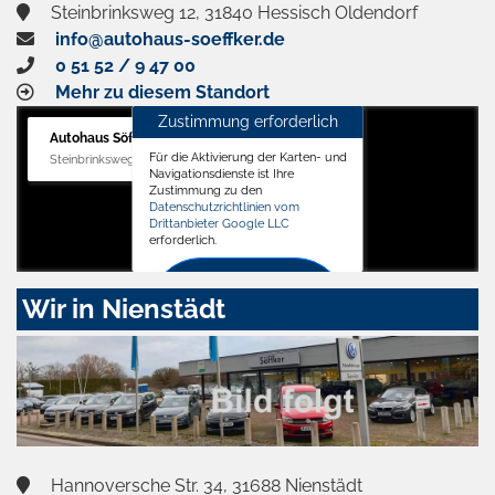
Steinbrinksweg 12, 31840 Hessisch Oldendorf
info@autohaus-soeffker.de
0 51 52 / 9 47 00
Mehr zu diesem Standort
Zustimmung erforderlich
Autohaus Söffker GmbH
Für die Aktivierung der Karten- und
Steinbrinksweg 12, 31840 Hessisch Oldendorf
Navigationsdienste ist Ihre
Zustimmung zu den
Datenschutzrichtlinien vom
Drittanbieter Google LLC
erforderlich.
Zustimmen
Wir in Nienstädt
und
aktivieren
Hannoversche Str. 34, 31688 Nienstädt