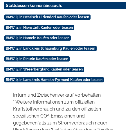
Stattdessen können Sie auch:
BMW i4 in Hessisch Oldendorf Kaufen oder leasen
BMW i4 in Nienstädt Kaufen oder leasen
BMW i4 in Hameln Kaufen oder leasen
BMW i4 in Landkreis Schaumburg Kaufen oder leasen
BMW i4 in Rinteln Kaufen oder leasen
BMW i4 in Weserbergland Kaufen oder leasen
BMW i4 in Landkreis Hameln-Pyrmont Kaufen oder leasen
Irrtum und Zwischenverkauf vorbehalten.
* Weitere Informationen zum offiziellen
Kraftstoffverbrauch und zu den offiziellen
2
spezifischen CO
-Emissionen und
gegebenenfalls zum Stromverbrauch neuer
Pkw können dem 'Leitfaden über den offiziellen