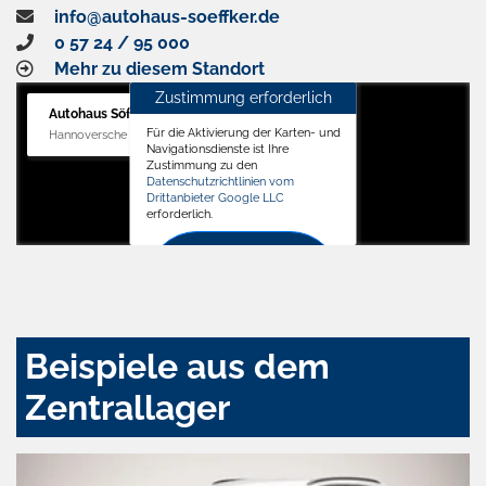
info@autohaus-soeffker.de
0 57 24 / 95 000
Mehr zu diesem Standort
Zustimmung erforderlich
Autohaus Söffker GmbH
Für die Aktivierung der Karten- und
Hannoversche Str. 34, 31688 Nienstädt
Navigationsdienste ist Ihre
Zustimmung zu den
Datenschutzrichtlinien vom
Drittanbieter Google LLC
erforderlich.
Zustimmen
und
aktivieren
Beispiele aus dem
Zentrallager