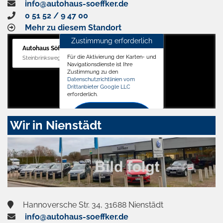
info@autohaus-soeffker.de
0 51 52 / 9 47 00
Mehr zu diesem Standort
Zustimmung erforderlich
Autohaus Söffker GmbH
Für die Aktivierung der Karten- und
Steinbrinksweg 12, 31840 Hessisch Oldendorf
Navigationsdienste ist Ihre
Zustimmung zu den
Datenschutzrichtlinien vom
Drittanbieter Google LLC
erforderlich.
Zustimmen
Wir in Nienstädt
und
aktivieren
Hannoversche Str. 34, 31688 Nienstädt
info@autohaus-soeffker.de