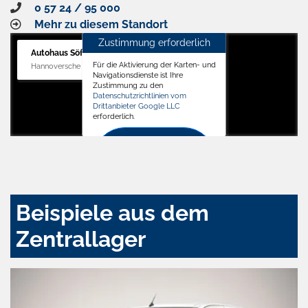
0 57 24 / 95 000
Mehr zu diesem Standort
Zustimmung erforderlich
Autohaus Söffker GmbH
Für die Aktivierung der Karten- und
Hannoversche Str. 34, 31688 Nienstädt
Navigationsdienste ist Ihre
Zustimmung zu den
Datenschutzrichtlinien vom
Drittanbieter Google LLC
erforderlich.
Zustimmen
und
aktivieren
Beispiele aus dem
Zentrallager